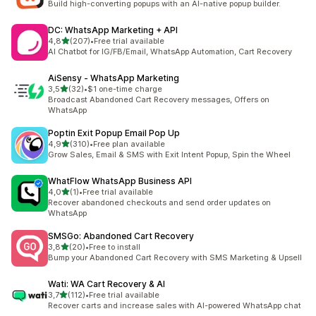
Build high-converting popups with an AI-native popup builder.
DC: WhatsApp Marketing + API
de 5 estrelas
4,8
(207)
•
Free trial available
207 total de avaliações
AI Chatbot for IG/FB/Email, WhatsApp Automation, Cart Recovery
AiSensy ‑ WhatsApp Marketing
de 5 estrelas
3,5
(32)
•
$1 one-time charge
32 total de avaliações
Broadcast Abandoned Cart Recovery messages, Offers on
WhatsApp
Poptin Exit Popup Email Pop Up
de 5 estrelas
4,9
(310)
•
Free plan available
310 total de avaliações
Grow Sales, Email & SMS with Exit Intent Popup, Spin the Wheel
WhatFlow WhatsApp Business API
de 5 estrelas
4,0
(1)
•
Free trial available
1 total de avaliações
Recover abandoned checkouts and send order updates on
WhatsApp
SMSGo: Abandoned Cart Recovery
de 5 estrelas
3,8
(20)
•
Free to install
20 total de avaliações
Bump your Abandoned Cart Recovery with SMS Marketing & Upsell
Wati: WA Cart Recovery & AI
de 5 estrelas
3,7
(112)
•
Free trial available
112 total de avaliações
Recover carts and increase sales with AI-powered WhatsApp chat