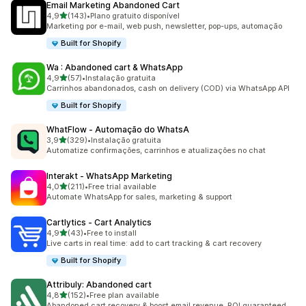
Email Marketing Abandoned Cart
de 5 estrelas
4,9
(143)
•
Plano gratuito disponível
143 total de avaliações
Marketing por e-mail, web push, newsletter, pop-ups, automação
Built for Shopify
Wa : Abandoned cart & WhatsApp
de 5 estrelas
4,9
(57)
•
Instalação gratuita
57 total de avaliações
Carrinhos abandonados, cash on delivery (COD) via WhatsApp API
Built for Shopify
WhatFlow ‑ Automação do WhatsA
de 5 estrelas
3,9
(329)
•
Instalação gratuita
329 total de avaliações
Automatize confirmações, carrinhos e atualizações no chat
Interakt ‑ WhatsApp Marketing
de 5 estrelas
4,0
(211)
•
Free trial available
211 total de avaliações
Automate WhatsApp for sales, marketing & support
Cartlytics ‑ Cart Analytics
de 5 estrelas
4,9
(43)
•
Free to install
43 total de avaliações
Live carts in real time: add to cart tracking & cart recovery
Built for Shopify
Attribuly: Abandoned cart
de 5 estrelas
4,8
(152)
•
Free plan available
152 total de avaliações
Abandoned cart recovery & boost email revenue. ROI guaranteed.