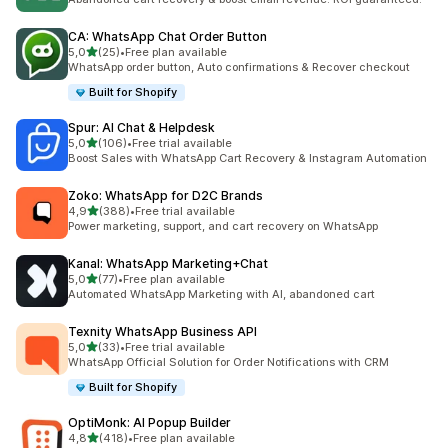
CA: WhatsApp Chat Order Button
de 5 estrelas
5,0
(25)
•
Free plan available
25 total de avaliações
WhatsApp order button, Auto confirmations & Recover checkout
Built for Shopify
Spur: AI Chat & Helpdesk
de 5 estrelas
5,0
(106)
•
Free trial available
106 total de avaliações
Boost Sales with WhatsApp Cart Recovery & Instagram Automation
Zoko: WhatsApp for D2C Brands
de 5 estrelas
4,9
(388)
•
Free trial available
388 total de avaliações
Power marketing, support, and cart recovery on WhatsApp
Kanal: WhatsApp Marketing+Chat
de 5 estrelas
5,0
(77)
•
Free plan available
77 total de avaliações
Automated WhatsApp Marketing with AI, abandoned cart
Texnity WhatsApp Business API
de 5 estrelas
5,0
(33)
•
Free trial available
33 total de avaliações
WhatsApp Official Solution for Order Notifications with CRM
Built for Shopify
OptiMonk: AI Popup Builder
de 5 estrelas
4,8
(418)
•
Free plan available
418 total de avaliações