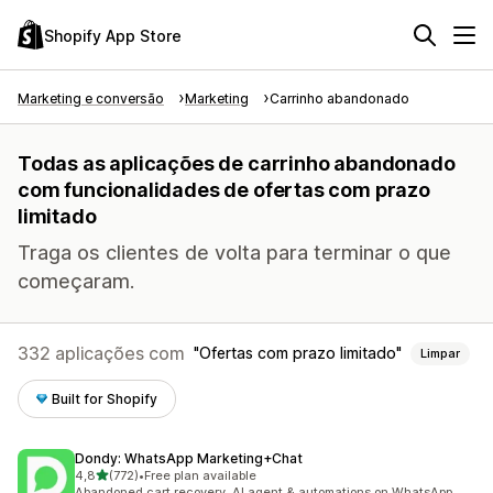
Shopify App Store
Marketing e conversão
Marketing
Carrinho abandonado
Todas as aplicações de carrinho abandonado
com funcionalidades de ofertas com prazo
limitado
Traga os clientes de volta para terminar o que
começaram.
332 aplicações com
Ofertas com prazo limitado
Limpar
Built for Shopify
Dondy: WhatsApp Marketing+Chat
de 5 estrelas
4,8
(772)
•
Free plan available
772 total de avaliações
Abandoned cart recovery, AI agent & automations on WhatsApp