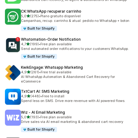
CK:WhatsApp recuperar carrinho
de 5 estrelas
5,0
(275)
•
Plano gratuito disponível
275 total de avaliações
Campanhas, recup. carrinho & atual. pedido no WhatsApp + boton
Built for Shopify
Whatomation‑Order Notification
de 5 estrelas
4,7
(199)
•
Free plan available
199 total de avaliações
Send automated order notifications to your customers WhatsApp.
Built for Shopify
KwikEngage: Whatsapp Marketing
de 5 estrelas
4,9
(261)
•
Free trial available
261 total de avaliações
AI WhatsApp Automation & Abandoned Cart Recovery for
eCommerce
TxtCart AI: SMS Marketing
de 5 estrelas
4,9
(448)
•
Free to install
448 total de avaliações
Spend less on SMS. Drive more revenue with AI powered flows.
Wiz ‑ AI Email Marketing
de 5 estrelas
5,0
(193)
•
Free plan available
193 total de avaliações
Drive sales via AI email marketing & abandoned cart recovery
Built for Shopify