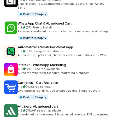
Celkový počet recenzí: 143
Email marketing & abandoned checkout recovery. Pay-As-You-
Send
Built for Shopify
WhatsApp Chat & Abandoned Cart
z 5 hvězd
4,9
(57)
•
Free to install
Celkový počet recenzí: 57
Recover abandoned carts and chat with customers on WhatsApp.
Built for Shopify
Automatizace WhatFlow‑Whatsapp
z 5 hvězd
3,9
(329)
•
Bezplatná instalace
Celkový počet recenzí: 329
Automatizujte potvrzení, obnovení košíku a aktualizace na What
Interakt ‑ WhatsApp Marketing
z 5 hvězd
4,0
(211)
•
Free trial available
Celkový počet recenzí: 211
Automate WhatsApp for sales, marketing & support
Cartlytics ‑ Cart Analytics
z 5 hvězd
4,9
(43)
•
Free to install
Celkový počet recenzí: 43
Live carts in real time: add to cart tracking & cart recovery
Built for Shopify
Attribuly: Abandoned cart
z 5 hvězd
4,8
(152)
•
Free plan available
Celkový počet recenzí: 152
Abandoned cart recovery & boost email revenue. ROI guaranteed.