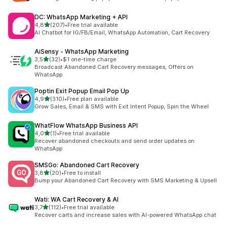
DC: WhatsApp Marketing + API
z 5 hvězd
4,8
(207)
•
Free trial available
Celkový počet recenzí: 207
AI Chatbot for IG/FB/Email, WhatsApp Automation, Cart Recovery
AiSensy ‑ WhatsApp Marketing
z 5 hvězd
3,5
(32)
•
$1 one-time charge
Celkový počet recenzí: 32
Broadcast Abandoned Cart Recovery messages, Offers on
WhatsApp
Poptin Exit Popup Email Pop Up
z 5 hvězd
4,9
(310)
•
Free plan available
Celkový počet recenzí: 310
Grow Sales, Email & SMS with Exit Intent Popup, Spin the Wheel
WhatFlow WhatsApp Business API
z 5 hvězd
4,0
(1)
•
Free trial available
Celkový počet recenzí: 1
Recover abandoned checkouts and send order updates on
WhatsApp
SMSGo: Abandoned Cart Recovery
z 5 hvězd
3,8
(20)
•
Free to install
Celkový počet recenzí: 20
Bump your Abandoned Cart Recovery with SMS Marketing & Upsell
Wati: WA Cart Recovery & AI
z 5 hvězd
3,7
(112)
•
Free trial available
Celkový počet recenzí: 112
Recover carts and increase sales with AI-powered WhatsApp chat