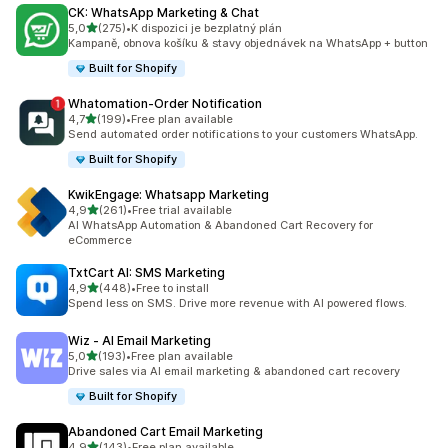
CK: WhatsApp Marketing & Chat
z 5 hvězd
5,0
(275)
•
K dispozici je bezplatný plán
Celkový počet recenzí: 275
Kampaně, obnova košíku & stavy objednávek na WhatsApp + button
Built for Shopify
Whatomation‑Order Notification
z 5 hvězd
4,7
(199)
•
Free plan available
Celkový počet recenzí: 199
Send automated order notifications to your customers WhatsApp.
Built for Shopify
KwikEngage: Whatsapp Marketing
z 5 hvězd
4,9
(261)
•
Free trial available
Celkový počet recenzí: 261
AI WhatsApp Automation & Abandoned Cart Recovery for
eCommerce
TxtCart AI: SMS Marketing
z 5 hvězd
4,9
(448)
•
Free to install
Celkový počet recenzí: 448
Spend less on SMS. Drive more revenue with AI powered flows.
Wiz ‑ AI Email Marketing
z 5 hvězd
5,0
(193)
•
Free plan available
Celkový počet recenzí: 193
Drive sales via AI email marketing & abandoned cart recovery
Built for Shopify
Abandoned Cart Email Marketing
z 5 hvězd
4,9
(143)
•
Free plan available