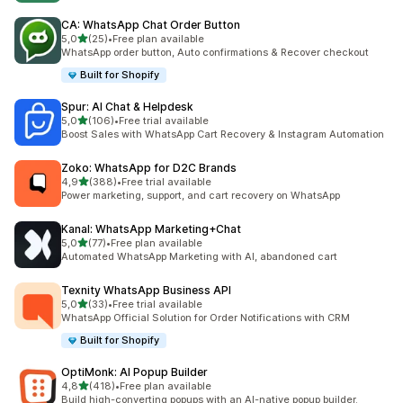
CA: WhatsApp Chat Order Button
z 5 hvězd
5,0
(25)
•
Free plan available
Celkový počet recenzí: 25
WhatsApp order button, Auto confirmations & Recover checkout
Built for Shopify
Spur: AI Chat & Helpdesk
z 5 hvězd
5,0
(106)
•
Free trial available
Celkový počet recenzí: 106
Boost Sales with WhatsApp Cart Recovery & Instagram Automation
Zoko: WhatsApp for D2C Brands
z 5 hvězd
4,9
(388)
•
Free trial available
Celkový počet recenzí: 388
Power marketing, support, and cart recovery on WhatsApp
Kanal: WhatsApp Marketing+Chat
z 5 hvězd
5,0
(77)
•
Free plan available
Celkový počet recenzí: 77
Automated WhatsApp Marketing with AI, abandoned cart
Texnity WhatsApp Business API
z 5 hvězd
5,0
(33)
•
Free trial available
Celkový počet recenzí: 33
WhatsApp Official Solution for Order Notifications with CRM
Built for Shopify
OptiMonk: AI Popup Builder
z 5 hvězd
4,8
(418)
•
Free plan available
Celkový počet recenzí: 418
Build high-converting popups with an AI-native popup builder.