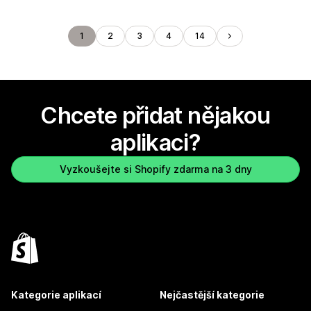
1
2
3
4
14
Chcete přidat nějakou
aplikaci?
Vyzkoušejte si Shopify zdarma na 3 dny
Kategorie aplikací
Nejčastější kategorie