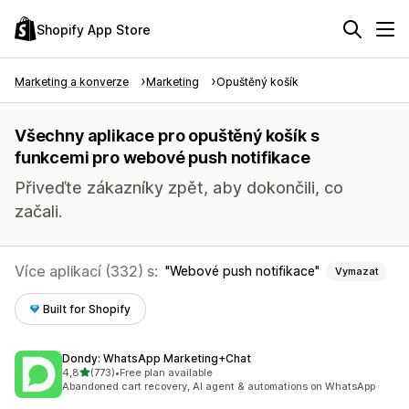
Shopify App Store
Marketing a konverze
Marketing
Opuštěný košík
Všechny aplikace pro opuštěný košík s
funkcemi pro webové push notifikace
Přiveďte zákazníky zpět, aby dokončili, co
začali.
Více aplikací (332) s:
Webové push notifikace
Vymazat
Built for Shopify
Dondy: WhatsApp Marketing+Chat
z 5 hvězd
4,8
(773)
•
Free plan available
Celkový počet recenzí: 773
Abandoned cart recovery, AI agent & automations on WhatsApp