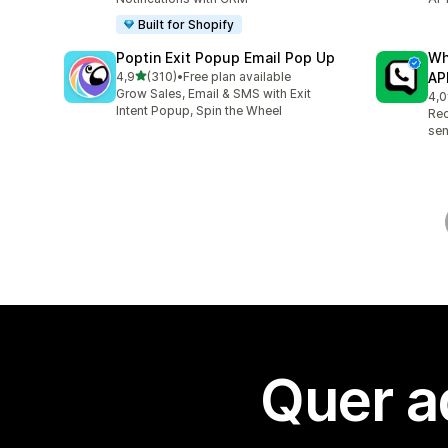
Built for Shopify
Poptin Exit Popup Email Pop Up
Wh
de 5 estrelas
4,9
(310)
•
Free plan available
AP
310 total de avaliações
Grow Sales, Email & SMS with Exit
4,0
1 t
Intent Popup, Spin the Wheel
Re
sen
Quer a