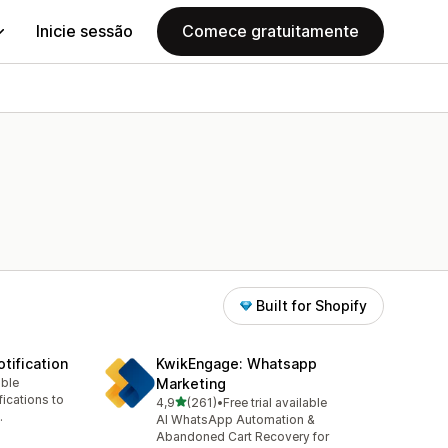
Inicie sessão
Comece gratuitamente
Built for Shopify
tification
KwikEngage: Whatsapp
able
Marketing
ications to
de 5 estrelas
4,9
(261)
•
Free trial available
261 total de avaliações
.
AI WhatsApp Automation &
Abandoned Cart Recovery for