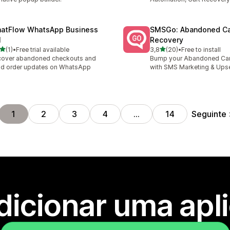
atFlow WhatsApp Business
SMSGo: Abandoned Ca
I
Recovery
de 5 estrelas
de 5 estrelas
(1)
•
Free trial available
3,8
(20)
•
Free to install
otal de avaliações
20 total de avaliações
cover abandoned checkouts and
Bump your Abandoned Car
d order updates on WhatsApp
with SMS Marketing & Upse
Seguinte
1
2
3
4
…
14
dicionar uma apl