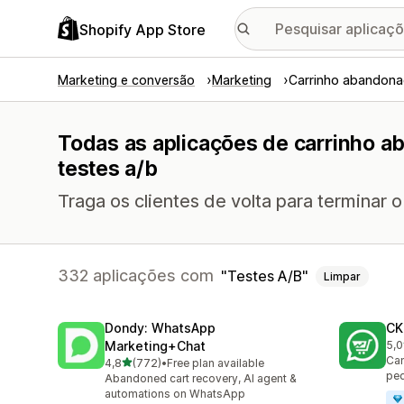
Shopify App Store
Marketing e conversão
Marketing
Carrinho abandon
Todas as aplicações de carrinho 
testes a/b
Traga os clientes de volta para terminar
332 aplicações com
Testes A/B
Limpar
Dondy: WhatsApp
CK
Marketing+Chat
5,0
275
Cam
de 5 estrelas
4,8
(772)
•
Free plan available
772 total de avaliações
pe
Abandoned cart recovery, AI agent &
automations on WhatsApp