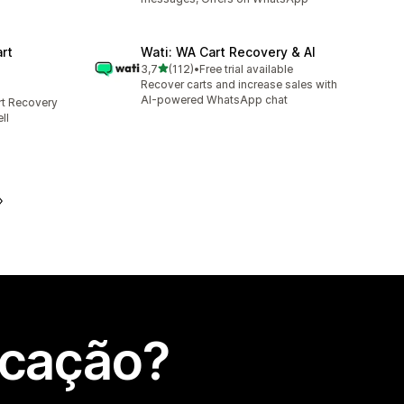
rt
Wati: WA Cart Recovery & AI
de 5 estrelas
3,7
(112)
•
Free trial available
112 total de avaliações
Recover carts and increase sales with
AI-powered WhatsApp chat
t Recovery
ll
icação?