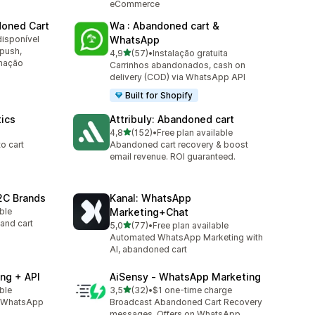
eCommerce
doned Cart
Wa : Abandoned cart &
disponível
WhatsApp
 push,
de 5 estrelas
4,9
(57)
•
Instalação gratuita
57 total de avaliações
omação
Carrinhos abandonados, cash on
delivery (COD) via WhatsApp API
Built for Shopify
tics
Attribuly: Abandoned cart
de 5 estrelas
4,8
(152)
•
Free plan available
152 total de avaliações
to cart
Abandoned cart recovery & boost
email revenue. ROI guaranteed.
2C Brands
Kanal: WhatsApp
able
Marketing+Chat
and cart
de 5 estrelas
5,0
(77)
•
Free plan available
77 total de avaliações
Automated WhatsApp Marketing with
AI, abandoned cart
ng + API
AiSensy ‑ WhatsApp Marketing
de 5 estrelas
able
3,5
(32)
•
$1 one-time charge
32 total de avaliações
l, WhatsApp
Broadcast Abandoned Cart Recovery
messages, Offers on WhatsApp