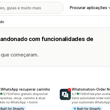
Procurar aplicações
ado
abandonado com funcionalidades de
 o que começaram.
:WhatsApp recuperar carrinho
Whatomation‑Order No
de 5 estrelas
de 5 estrelas
(275)
•
Plano gratuito disponível
4,7
(199)
•
Free plan avail
 total de avaliações
199 total de avaliações
panhas, recup. carrinho & atual.
Send automated order notif
dido no WhatsApp + boton
your customers WhatsApp
Built for Shopify
Built for Shopify