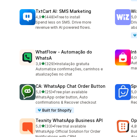
TxtCart AI: SMS Marketing
Wi
de 5 estrelas
4,9
(448)
•
Free to install
5,0
448 total de avaliações
193
Spend less on SMS. Drive more
Dri
revenue with AI powered flows.
aba
WhatFlow ‑ Automação do
In
WhatsA
4,0
211
Aut
de 5 estrelas
3,9
(329)
•
Instalação gratuita
329 total de avaliações
mar
Automatize confirmações, carrinhos e
atualizações no chat
CA: WhatsApp Chat Order Button
Sp
de 5 estrelas
5,0
(25)
•
Free plan available
5,0
25 total de avaliações
106
WhatsApp order button, Auto
Boo
confirmations & Recover checkout
Rec
Built for Shopify
Texnity WhatsApp Business API
Op
de 5 estrelas
5,0
(33)
•
Free trial available
4,8
33 total de avaliações
418
WhatsApp Official Solution for Order
Bui
Notifications with CRM
AI-