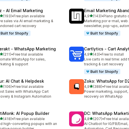
z ‑ AI Email Marketing
Email Marketing Aban
de 5 estrelas
de 5 estrelas
(193)
•
Free plan available
4,9
(143)
•
Plano gratuito 
 total de avaliações
143 total de avaliações
ve sales via AI email marketing &
Marketing por e-mail, web
ndoned cart recovery
newsletter, pop-ups, aut
Built for Shopify
Built for Shopify
terakt ‑ WhatsApp Marketing
Cartlytics ‑ Cart Analy
de 5 estrelas
de 5 estrelas
(211)
•
Free trial available
4,9
(43)
•
Free to install
 total de avaliações
43 total de avaliações
omate WhatsApp for sales,
Live carts in real time: add 
keting & support
tracking & cart recovery
Built for Shopify
ur: AI Chat & Helpdesk
Zoko: WhatsApp for D
de 5 estrelas
de 5 estrelas
(106)
•
Free trial available
4,9
(388)
•
Free trial avail
 total de avaliações
388 total de avaliações
st Sales with WhatsApp Cart
Power marketing, support, 
overy & Instagram Automation
recovery on WhatsApp
tiMonk: AI Popup Builder
DC: WhatsApp Marketi
de 5 estrelas
de 5 estrelas
(418)
•
Free plan available
4,8
(207)
•
Free trial avail
 total de avaliações
207 total de avaliações
ld high-converting popups with an
AI Chatbot for IG/FB/Emai
native popup builder.
Automation, Cart Recovery