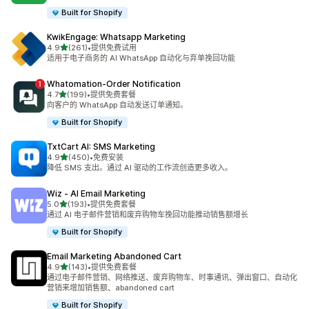
Built for Shopify
KwikEngage: Whatsapp Marketing
星（满分 5 星）
4.9
(261)
•
提供免费试用
总共 261 条评论
适用于电子商务的 AI WhatsApp 自动化与弃单挽回功能
Whatomation‑Order Notification
星（满分 5 星）
4.7
(199)
•
提供免费套餐
总共 199 条评论
向客户的 WhatsApp 自动发送订单通知。
Built for Shopify
TxtCart AI: SMS Marketing
星（满分 5 星）
4.9
(450)
•
免费安装
总共 450 条评论
降低 SMS 支出。通过 AI 驱动的工作流创造更多收入。
Wiz ‑ AI Email Marketing
星（满分 5 星）
5.0
(193)
•
提供免费套餐
总共 193 条评论
通过 AI 电子邮件营销和废弃购物车挽回功能推动销售额增长
Built for Shopify
Email Marketing Abandoned Cart
星（满分 5 星）
4.9
(143)
•
提供免费套餐
总共 143 条评论
通过电子邮件营销、网络推送、废弃购物车、时事通讯、弹出窗口、自动化
营销来增加销售额、abandoned cart
Built for Shopify