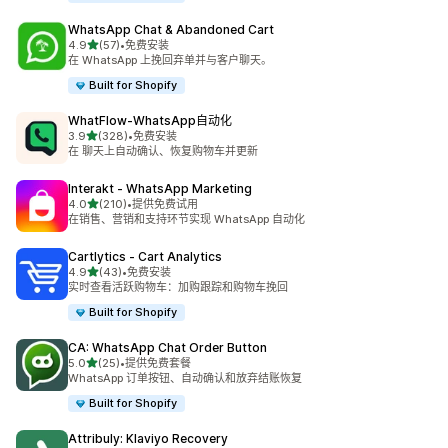
WhatsApp Chat & Abandoned Cart
星（满分 5 星）
4.9
(57)
•
免费安装
总共 57 条评论
在 WhatsApp 上挽回弃单并与客户聊天。
Built for Shopify
WhatFlow‑WhatsApp自动化
星（满分 5 星）
3.9
(328)
•
免费安装
总共 328 条评论
在 聊天上自动确认、恢复购物车并更新
Interakt ‑ WhatsApp Marketing
星（满分 5 星）
4.0
(210)
•
提供免费试用
总共 210 条评论
在销售、营销和支持环节实现 WhatsApp 自动化
Cartlytics ‑ Cart Analytics
星（满分 5 星）
4.9
(43)
•
免费安装
总共 43 条评论
实时查看活跃购物车：加购跟踪和购物车挽回
Built for Shopify
CA: WhatsApp Chat Order Button
星（满分 5 星）
5.0
(25)
•
提供免费套餐
总共 25 条评论
WhatsApp 订单按钮、自动确认和放弃结账恢复
Built for Shopify
Attribuly: Klaviyo Recovery