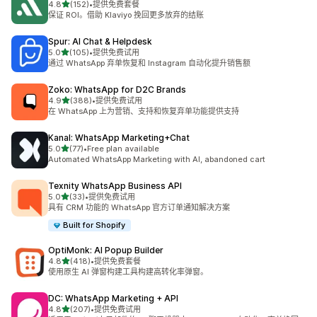
星（满分 5 星）
4.8
(152)
•
提供免费套餐
总共 152 条评论
保证 ROI。借助 Klaviyo 挽回更多放弃的结账
Spur: AI Chat & Helpdesk
星（满分 5 星）
5.0
(105)
•
提供免费试用
总共 105 条评论
通过 WhatsApp 弃单恢复和 Instagram 自动化提升销售额
Zoko: WhatsApp for D2C Brands
星（满分 5 星）
4.9
(388)
•
提供免费试用
总共 388 条评论
在 WhatsApp 上为营销、支持和恢复弃单功能提供支持
Kanal: WhatsApp Marketing+Chat
星（满分 5 星）
5.0
(77)
•
Free plan available
总共 77 条评论
Automated WhatsApp Marketing with AI, abandoned cart
Texnity WhatsApp Business API
星（满分 5 星）
5.0
(33)
•
提供免费试用
总共 33 条评论
具有 CRM 功能的 WhatsApp 官方订单通知解决方案
Built for Shopify
OptiMonk: AI Popup Builder
星（满分 5 星）
4.8
(418)
•
提供免费套餐
总共 418 条评论
使用原生 AI 弹窗构建工具构建高转化率弹窗。
DC: WhatsApp Marketing + API
星（满分 5 星）
4.8
(207)
•
提供免费试用
总共 207 条评论