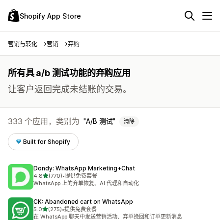
Shopify App Store
营销与转化
营销
弃购
所有具 a/b 测试功能的弃购应用
让客户返回完成未结账的交易。
333 个应用，类别为
A/B 测试
清除
Built for Shopify
Dondy: WhatsApp Marketing+Chat
星（满分 5 星）
4.8
(770)
•
提供免费套餐
总共 770 条评论
WhatsApp 上的弃单恢复、AI 代理和自动化
CK: Abandoned cart on WhatsApp
星（满分 5 星）
5.0
(275)
•
提供免费套餐
总共 275 条评论
在 WhatsApp 聊天中发送营销活动、弃单挽回和订单更新消息