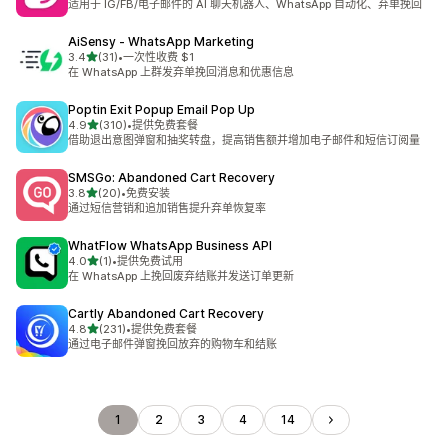
适用于 IG/FB/电子邮件的 AI 聊天机器人、WhatsApp 自动化、弃单挽回
AiSensy ‑ WhatsApp Marketing
星（满分 5 星）
3.4
(31)
•
一次性收费 $1
总共 31 条评论
在 WhatsApp 上群发弃单挽回消息和优惠信息
Poptin Exit Popup Email Pop Up
星（满分 5 星）
4.9
(310)
•
提供免费套餐
总共 310 条评论
借助退出意图弹窗和抽奖转盘，提高销售额并增加电子邮件和短信订阅量
SMSGo: Abandoned Cart Recovery
星（满分 5 星）
3.8
(20)
•
免费安装
总共 20 条评论
通过短信营销和追加销售提升弃单恢复率
WhatFlow WhatsApp Business API
星（满分 5 星）
4.0
(1)
•
提供免费试用
总共 1 条评论
在 WhatsApp 上挽回废弃结账并发送订单更新
Cartly Abandoned Cart Recovery
星（满分 5 星）
4.8
(231)
•
提供免费套餐
总共 231 条评论
通过电子邮件弹窗挽回放弃的购物车和结账
1
2
3
4
14