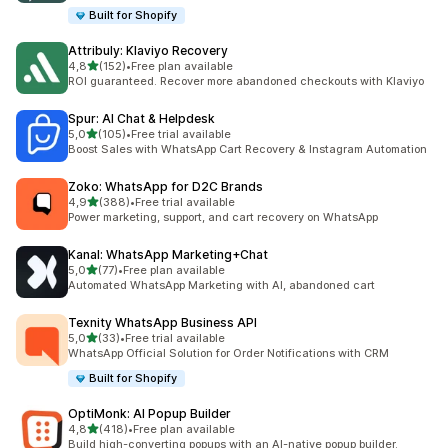
Built for Shopify
Attribuly: Klaviyo Recovery
z 5 hvězd
4,8
(152)
•
Free plan available
Celkový počet recenzí: 152
ROI guaranteed. Recover more abandoned checkouts with Klaviyo
Spur: AI Chat & Helpdesk
z 5 hvězd
5,0
(105)
•
Free trial available
Celkový počet recenzí: 105
Boost Sales with WhatsApp Cart Recovery & Instagram Automation
Zoko: WhatsApp for D2C Brands
z 5 hvězd
4,9
(388)
•
Free trial available
Celkový počet recenzí: 388
Power marketing, support, and cart recovery on WhatsApp
Kanal: WhatsApp Marketing+Chat
z 5 hvězd
5,0
(77)
•
Free plan available
Celkový počet recenzí: 77
Automated WhatsApp Marketing with AI, abandoned cart
Texnity WhatsApp Business API
z 5 hvězd
5,0
(33)
•
Free trial available
Celkový počet recenzí: 33
WhatsApp Official Solution for Order Notifications with CRM
Built for Shopify
OptiMonk: AI Popup Builder
z 5 hvězd
4,8
(418)
•
Free plan available
Celkový počet recenzí: 418
Build high-converting popups with an AI-native popup builder.