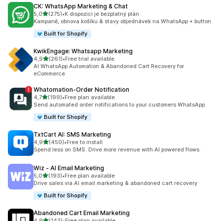
CK: WhatsApp Marketing & Chat
z 5 hvězd
5,0
(275)
•
K dispozici je bezplatný plán
Celkový počet recenzí: 275
Kampaně, obnova košíku & stavy objednávek na WhatsApp + button
Built for Shopify
KwikEngage: Whatsapp Marketing
z 5 hvězd
4,9
(261)
•
Free trial available
Celkový počet recenzí: 261
AI WhatsApp Automation & Abandoned Cart Recovery for
eCommerce
Whatomation‑Order Notification
z 5 hvězd
4,7
(199)
•
Free plan available
Celkový počet recenzí: 199
Send automated order notifications to your customers WhatsApp.
Built for Shopify
TxtCart AI: SMS Marketing
z 5 hvězd
4,9
(450)
•
Free to install
Celkový počet recenzí: 450
Spend less on SMS. Drive more revenue with AI powered flows.
Wiz ‑ AI Email Marketing
z 5 hvězd
5,0
(193)
•
Free plan available
Celkový počet recenzí: 193
Drive sales via AI email marketing & abandoned cart recovery
Built for Shopify
Abandoned Cart Email Marketing
z 5 hvězd
4,9
(143)
•
Free plan available