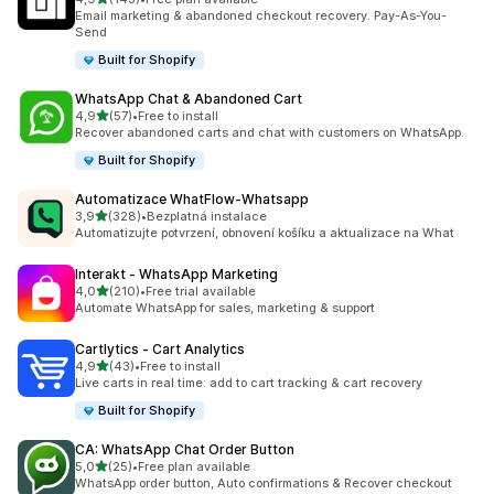
Celkový počet recenzí: 143
Email marketing & abandoned checkout recovery. Pay-As-You-
Send
Built for Shopify
WhatsApp Chat & Abandoned Cart
z 5 hvězd
4,9
(57)
•
Free to install
Celkový počet recenzí: 57
Recover abandoned carts and chat with customers on WhatsApp.
Built for Shopify
Automatizace WhatFlow‑Whatsapp
z 5 hvězd
3,9
(328)
•
Bezplatná instalace
Celkový počet recenzí: 328
Automatizujte potvrzení, obnovení košíku a aktualizace na What
Interakt ‑ WhatsApp Marketing
z 5 hvězd
4,0
(210)
•
Free trial available
Celkový počet recenzí: 210
Automate WhatsApp for sales, marketing & support
Cartlytics ‑ Cart Analytics
z 5 hvězd
4,9
(43)
•
Free to install
Celkový počet recenzí: 43
Live carts in real time: add to cart tracking & cart recovery
Built for Shopify
CA: WhatsApp Chat Order Button
z 5 hvězd
5,0
(25)
•
Free plan available
Celkový počet recenzí: 25
WhatsApp order button, Auto confirmations & Recover checkout