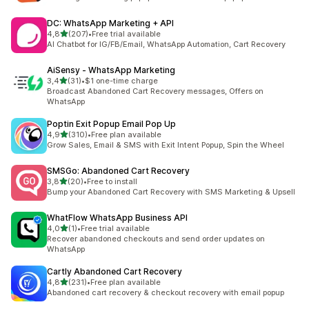
DC: WhatsApp Marketing + API
z 5 hvězd
4,8
(207)
•
Free trial available
Celkový počet recenzí: 207
AI Chatbot for IG/FB/Email, WhatsApp Automation, Cart Recovery
AiSensy ‑ WhatsApp Marketing
z 5 hvězd
3,4
(31)
•
$1 one-time charge
Celkový počet recenzí: 31
Broadcast Abandoned Cart Recovery messages, Offers on
WhatsApp
Poptin Exit Popup Email Pop Up
z 5 hvězd
4,9
(310)
•
Free plan available
Celkový počet recenzí: 310
Grow Sales, Email & SMS with Exit Intent Popup, Spin the Wheel
SMSGo: Abandoned Cart Recovery
z 5 hvězd
3,8
(20)
•
Free to install
Celkový počet recenzí: 20
Bump your Abandoned Cart Recovery with SMS Marketing & Upsell
WhatFlow WhatsApp Business API
z 5 hvězd
4,0
(1)
•
Free trial available
Celkový počet recenzí: 1
Recover abandoned checkouts and send order updates on
WhatsApp
Cartly Abandoned Cart Recovery
z 5 hvězd
4,8
(231)
•
Free plan available
Celkový počet recenzí: 231
Abandoned cart recovery & checkout recovery with email popup