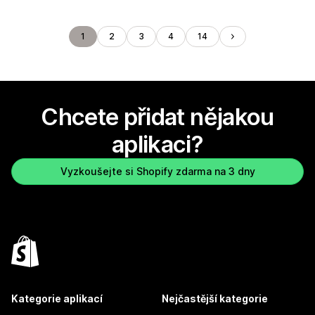
1
2
3
4
14
Chcete přidat nějakou
aplikaci?
Vyzkoušejte si Shopify zdarma na 3 dny
Kategorie aplikací
Nejčastější kategorie