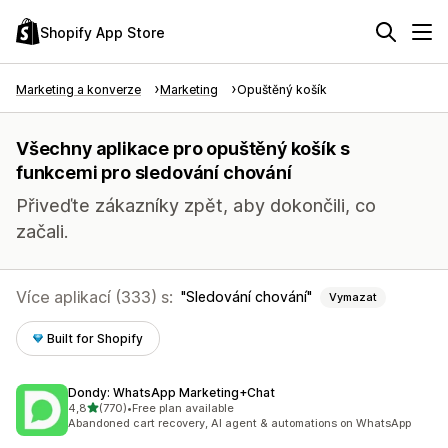
Shopify App Store
Marketing a konverze
Marketing
Opuštěný košík
Všechny aplikace pro opuštěný košík s
funkcemi pro sledování chování
Přiveďte zákazníky zpět, aby dokončili, co
začali.
Více aplikací (333) s:
Sledování chování
Vymazat
Built for Shopify
Dondy: WhatsApp Marketing+Chat
z 5 hvězd
4,8
(770)
•
Free plan available
Celkový počet recenzí: 770
Abandoned cart recovery, AI agent & automations on WhatsApp