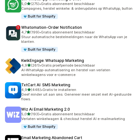
van 5 sterren
5,0
(275)
•
Gratis abonnement beschikbaar
275 recensies in totaal
Campagnes, herstel winkelw. & orderupdates op WhatsApp, button
Built for Shopify
Whatomation‑Order Notification
van 5 sterren
4,7
(199)
•
Gratis abonnement beschikbaar
199 recensies in totaal
Stuur automatische bestelmeldingen naar de WhatsApp van je
klanten.
Built for Shopify
KwikEngage: Whatsapp Marketing
van 5 sterren
4,9
(261)
•
Gratis proefperiode beschikbaar
261 recensies in totaal
AI-WhatsApp-automatisering en herstel van verlaten
winkelwagens voor e-commerce
TxtCart AI: SMS Marketing
van 5 sterren
4,9
(448)
•
Gratis te installeren
448 recensies in totaal
Geef minder uit aan sms. Genereer meer omzet met AI-gestuurde
flows.
Wiz Ai Email Marketing 2.0
van 5 sterren
5,0
(193)
•
Gratis abonnement beschikbaar
193 recensies in totaal
Verlaten winkelwagen & checkout herstel AI e-mailmarketing
Built for Shopify
Email Marketing Abandoned Cart