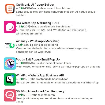
OptiMonk: AI Popup Builder
van 5 sterren
4,8
(418)
•
Gratis abonnement beschikbaar
418 recensies in totaal
Bouw popups met een hoge conversie met een AI-native popup-
builder.
DC: WhatsApp Marketing + API
van 5 sterren
4,8
(207)
•
Gratis proefperiode beschikbaar
207 recensies in totaal
AI-chatbot voor IG/FB/e-mail, WhatsApp-automatisering,
winkelwagenherstel
AiSensy ‑ WhatsApp Marketing
van 5 sterren
3,5
(32)
•
$1 eenmalige betaling
32 recensies in totaal
Verstuur herstelberichten voor verlaten winkelwagens en
aanbiedingen op WhatsApp
Poptin Exit Popup Email Pop Up
van 5 sterren
4,9
(310)
•
Gratis abonnement beschikbaar
310 recensies in totaal
Meer omzet, e-mails en sms'jes via exit-intent-pop-ups en draairad
WhatFlow WhatsApp Business API
van 5 sterren
4,0
(1)
•
Gratis proefperiode beschikbaar
1 recensies in totaal
Herstel verlaten checkouts en stuur bestelupdates via WhatsApp
SMSGo: Abandoned Cart Recovery
van 5 sterren
3,8
(20)
•
Gratis te installeren
20 recensies in totaal
Geef je winkelwagenherstel een boost met sms-marketing en
upsell