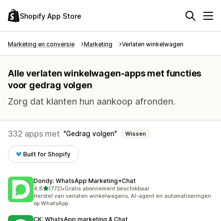
Shopify App Store
Marketing en conversie
Marketing
Verlaten winkelwagen
Alle verlaten winkelwagen-apps met functies
voor gedrag volgen
Zorg dat klanten hun aankoop afronden.
332 apps met
Gedrag volgen
Wissen
Built for Shopify
Dondy: WhatsApp Marketing+Chat
van 5 sterren
4,8
(772)
•
Gratis abonnement beschikbaar
772 recensies in totaal
Herstel van verlaten winkelwagens, AI-agent en automatiseringen
op WhatsApp
CK: WhatsApp marketing & Chat