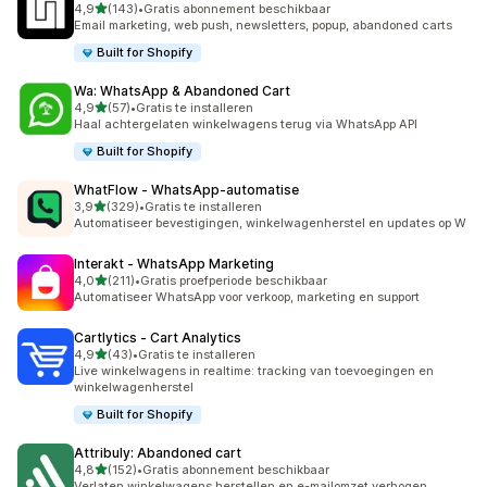
van 5 sterren
4,9
(143)
•
Gratis abonnement beschikbaar
143 recensies in totaal
Email marketing, web push, newsletters, popup, abandoned carts
Built for Shopify
Wa: WhatsApp & Abandoned Cart
van 5 sterren
4,9
(57)
•
Gratis te installeren
57 recensies in totaal
Haal achtergelaten winkelwagens terug via WhatsApp API
Built for Shopify
WhatFlow ‑ WhatsApp‑automatise
van 5 sterren
3,9
(329)
•
Gratis te installeren
329 recensies in totaal
Automatiseer bevestigingen, winkelwagenherstel en updates op W
Interakt ‑ WhatsApp Marketing
van 5 sterren
4,0
(211)
•
Gratis proefperiode beschikbaar
211 recensies in totaal
Automatiseer WhatsApp voor verkoop, marketing en support
Cartlytics ‑ Cart Analytics
van 5 sterren
4,9
(43)
•
Gratis te installeren
43 recensies in totaal
Live winkelwagens in realtime: tracking van toevoegingen en
winkelwagenherstel
Built for Shopify
Attribuly: Abandoned cart
van 5 sterren
4,8
(152)
•
Gratis abonnement beschikbaar
152 recensies in totaal
Verlaten winkelwagens herstellen en e-mailomzet verhogen.