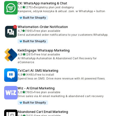
CK: WhatsApp marketing & Chat
na 5 gwiazdek
5,0
(275)
•
Bezpłatny plan jest dostępny
Łączna liczba recenzji: 275
Kampanie, odzysk koszyka & aktual. zam. w WhatsApp + button
Built for Shopify
Whatomation‑Order Notification
na 5 gwiazdek
4,7
(199)
•
Free plan available
Łączna liczba recenzji: 199
Send automated order notifications to your customers WhatsApp.
Built for Shopify
KwikEngage: Whatsapp Marketing
na 5 gwiazdek
4,9
(261)
•
Free trial available
Łączna liczba recenzji: 261
AI WhatsApp Automation & Abandoned Cart Recovery for
eCommerce
TxtCart AI: SMS Marketing
na 5 gwiazdek
4,9
(448)
•
Free to install
Łączna liczba recenzji: 448
Spend less on SMS. Drive more revenue with AI powered flows.
Wiz ‑ AI Email Marketing
na 5 gwiazdek
5,0
(193)
•
Free plan available
Łączna liczba recenzji: 193
Drive sales via AI email marketing & abandoned cart recovery
Built for Shopify
Abandoned Cart Email Marketing
na 5 gwiazdek
4,9
(143)
•
Free plan available