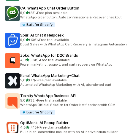
CA: WhatsApp Chat Order Button
na 5 gwiazdek
5,0
(25)
•
Free plan available
Łączna liczba recenzji: 25
WhatsApp order button, Auto confirmations & Recover checkout
Built for Shopify
Spur: AI Chat & Helpdesk
na 5 gwiazdek
5,0
(106)
•
Free trial available
Łączna liczba recenzji: 106
Boost Sales with WhatsApp Cart Recovery & Instagram Automation
Zoko: WhatsApp for D2C Brands
na 5 gwiazdek
4,9
(388)
•
Free trial available
Łączna liczba recenzji: 388
Power marketing, support, and cart recovery on WhatsApp
Kanal: WhatsApp Marketing+Chat
na 5 gwiazdek
5,0
(77)
•
Free plan available
Łączna liczba recenzji: 77
Automated WhatsApp Marketing with AI, abandoned cart
Texnity WhatsApp Business API
na 5 gwiazdek
5,0
(33)
•
Free trial available
Łączna liczba recenzji: 33
WhatsApp Official Solution for Order Notifications with CRM
Built for Shopify
OptiMonk: AI Popup Builder
na 5 gwiazdek
4,8
(418)
•
Free plan available
Łączna liczba recenzji: 418
Build high-converting popups with an AI-native popup builder.