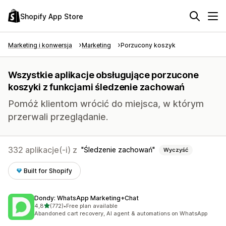
Shopify App Store
Marketing i konwersja
Marketing
Porzucony koszyk
Wszystkie aplikacje obsługujące porzucone
koszyki z funkcjami śledzenie zachowań
Pomóż klientom wrócić do miejsca, w którym
przerwali przeglądanie.
332 aplikacje(-i) z
Śledzenie zachowań
Wyczyść
Built for Shopify
Dondy: WhatsApp Marketing+Chat
na 5 gwiazdek
4,8
(772)
•
Free plan available
Łączna liczba recenzji: 772
Abandoned cart recovery, AI agent & automations on WhatsApp