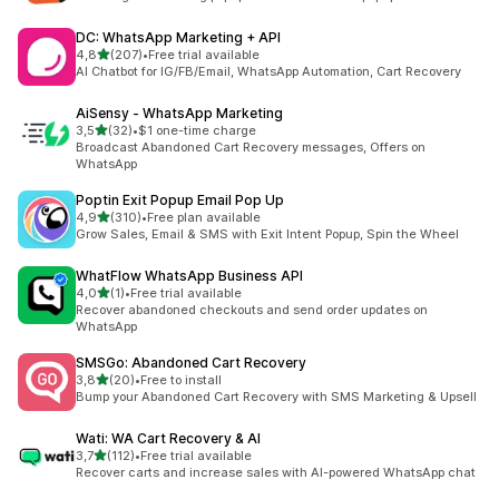
DC: WhatsApp Marketing + API
na 5 gwiazdek
4,8
(207)
•
Free trial available
Łączna liczba recenzji: 207
AI Chatbot for IG/FB/Email, WhatsApp Automation, Cart Recovery
AiSensy ‑ WhatsApp Marketing
na 5 gwiazdek
3,5
(32)
•
$1 one-time charge
Łączna liczba recenzji: 32
Broadcast Abandoned Cart Recovery messages, Offers on
WhatsApp
Poptin Exit Popup Email Pop Up
na 5 gwiazdek
4,9
(310)
•
Free plan available
Łączna liczba recenzji: 310
Grow Sales, Email & SMS with Exit Intent Popup, Spin the Wheel
WhatFlow WhatsApp Business API
na 5 gwiazdek
4,0
(1)
•
Free trial available
Łączna liczba recenzji: 1
Recover abandoned checkouts and send order updates on
WhatsApp
SMSGo: Abandoned Cart Recovery
na 5 gwiazdek
3,8
(20)
•
Free to install
Łączna liczba recenzji: 20
Bump your Abandoned Cart Recovery with SMS Marketing & Upsell
Wati: WA Cart Recovery & AI
na 5 gwiazdek
3,7
(112)
•
Free trial available
Łączna liczba recenzji: 112
Recover carts and increase sales with AI-powered WhatsApp chat