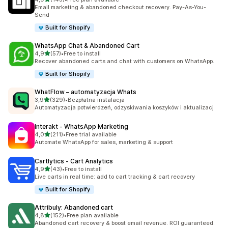
Łączna liczba recenzji: 143
Email marketing & abandoned checkout recovery. Pay-As-You-
Send
Built for Shopify
WhatsApp Chat & Abandoned Cart
na 5 gwiazdek
4,9
(57)
•
Free to install
Łączna liczba recenzji: 57
Recover abandoned carts and chat with customers on WhatsApp.
Built for Shopify
WhatFlow – automatyzacja Whats
na 5 gwiazdek
3,9
(329)
•
Bezpłatna instalacja
Łączna liczba recenzji: 329
Automatyzacja potwierdzeń, odzyskiwania koszyków i aktualizacj
Interakt ‑ WhatsApp Marketing
na 5 gwiazdek
4,0
(211)
•
Free trial available
Łączna liczba recenzji: 211
Automate WhatsApp for sales, marketing & support
Cartlytics ‑ Cart Analytics
na 5 gwiazdek
4,9
(43)
•
Free to install
Łączna liczba recenzji: 43
Live carts in real time: add to cart tracking & cart recovery
Built for Shopify
Attribuly: Abandoned cart
na 5 gwiazdek
4,8
(152)
•
Free plan available
Łączna liczba recenzji: 152
Abandoned cart recovery & boost email revenue. ROI guaranteed.