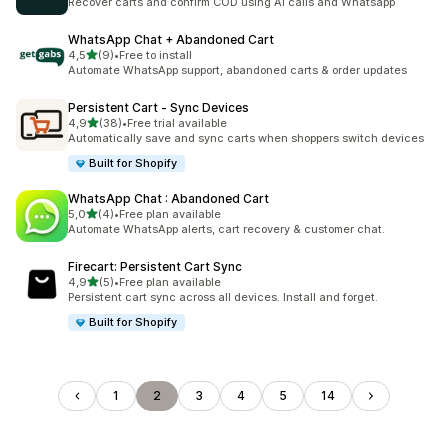
Recover carts and confirm COD using AI calls and Whatsapp
WhatsApp Chat + Abandoned Cart
z 5 hvězd
4,5
(9)
•
Free to install
Celkový počet recenzí: 9
Automate WhatsApp support, abandoned carts & order updates
Persistent Cart ‑ Sync Devices
z 5 hvězd
4,9
(38)
•
Free trial available
Celkový počet recenzí: 38
Automatically save and sync carts when shoppers switch devices
Built for Shopify
WhatsApp Chat : Abandoned Cart
z 5 hvězd
5,0
(4)
•
Free plan available
Celkový počet recenzí: 4
Automate WhatsApp alerts, cart recovery & customer chat.
Firecart: Persistent Cart Sync
z 5 hvězd
4,9
(5)
•
Free plan available
Celkový počet recenzí: 5
Persistent cart sync across all devices. Install and forget.
Built for Shopify
1
2
3
4
5
14