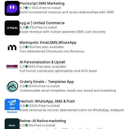
Postscript SMS Marketing
z 5 hvězd
4,7
(1 142)
•
Free to install
Celkový počet recenzí: 1142
Build incremental revenue and scale relationships with SMS
vyg.ai | Unified Commerce
z 5 hvězd
4,9
(73)
•
Free to install
Celkový počet recenzí: 73
Boost revenue with human-powered SMS cart recovery
Markopolo: Email,SMS,WhatsApp
z 5 hvězd
5,0
(9)
•
Free plan available
Celkový počet recenzí: 9
Turn Abandoned Checkouts into Revenue
AI Personalisation & Upsell
z 5 hvězd
5,0
(60)
•
Free plan available
Celkový počet recenzí: 60
Full funnel conversion optimisation and AOV boost
Orderly Emails ‑ Templates App
z 5 hvězd
3,9
(634)
•
Free to install
Celkový počet recenzí: 634
Customizable email templates: boost your brand and marketing
Hextom: WhatsApp, SMS & Push
z 5 hvězd
4,8
(264)
•
Free to install
Celkový počet recenzí: 264
Boost revenue by recover abandoned carts via WhatsApp, webpush
Retner‑AI Native marketing
z 5 hvězd
5,0
(9)
•
Free to install
Celkový počet recenzí: 9