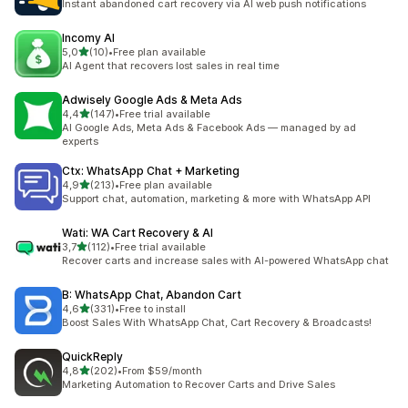
Instant abandoned cart recovery via AI web push notifications
Incomy AI
z 5 hvězd
5,0
(10)
•
Free plan available
Celkový počet recenzí: 10
AI Agent that recovers lost sales in real time
Adwisely Google Ads & Meta Ads
z 5 hvězd
4,4
(147)
•
Free trial available
Celkový počet recenzí: 147
AI Google Ads, Meta Ads & Facebook Ads — managed by ad
experts
Ctx: WhatsApp Chat + Marketing
z 5 hvězd
4,9
(213)
•
Free plan available
Celkový počet recenzí: 213
Support chat, automation, marketing & more with WhatsApp API
Wati: WA Cart Recovery & AI
z 5 hvězd
3,7
(112)
•
Free trial available
Celkový počet recenzí: 112
Recover carts and increase sales with AI-powered WhatsApp chat
B: WhatsApp Chat, Abandon Cart
z 5 hvězd
4,6
(331)
•
Free to install
Celkový počet recenzí: 331
Boost Sales With WhatsApp Chat, Cart Recovery & Broadcasts!
QuickReply
z 5 hvězd
4,8
(202)
•
From $59/month
Celkový počet recenzí: 202
Marketing Automation to Recover Carts and Drive Sales