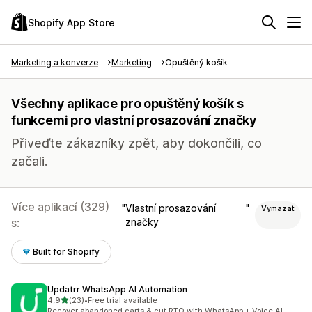
Shopify App Store
Marketing a konverze
Marketing
Opuštěný košík
Všechny aplikace pro opuštěný košík s
funkcemi pro vlastní prosazování značky
Přiveďte zákazníky zpět, aby dokončili, co
začali.
Více aplikací (329)
Vlastní prosazování
Vymazat
s:
značky
Built for Shopify
Updatrr WhatsApp AI Automation
z 5 hvězd
4,9
(23)
•
Free trial available
Celkový počet recenzí: 23
Recover abandoned carts & cut RTO with WhatsApp + Voice AI