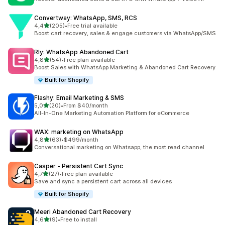
Convertway: WhatsApp, SMS, RCS
z 5 hvězd
4,4
(205)
•
Free trial available
Celkový počet recenzí: 205
Boost cart recovery, sales & engage customers via WhatsApp/SMS
Rly: WhatsApp Abandoned Cart
z 5 hvězd
4,8
(54)
•
Free plan available
Celkový počet recenzí: 54
Boost Sales with WhatsApp Marketing & Abandoned Cart Recovery
Built for Shopify
Flashy: Email Marketing & SMS
z 5 hvězd
5,0
(20)
•
From $40/month
Celkový počet recenzí: 20
All-In-One Marketing Automation Platform for eCommerce
WAX: marketing on WhatsApp
z 5 hvězd
4,8
(63)
•
$499/month
Celkový počet recenzí: 63
Conversational marketing on Whatsapp, the most read channel
Casper ‑ Persistent Cart Sync
z 5 hvězd
4,7
(27)
•
Free plan available
Celkový počet recenzí: 27
Save and sync a persistent cart across all devices
Built for Shopify
Meeri Abandoned Cart Recovery
z 5 hvězd
4,6
(9)
•
Free to install
Celkový počet recenzí: 9