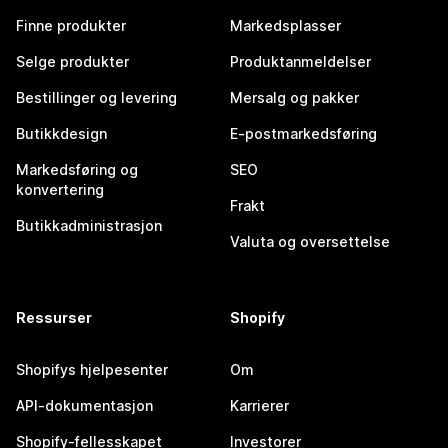
Finne produkter
Markedsplasser
Selge produkter
Produktanmeldelser
Bestillinger og levering
Mersalg og pakker
Butikkdesign
E-postmarkedsføring
Markedsføring og
SEO
konvertering
Frakt
Butikkadministrasjon
Valuta og oversettelse
Ressurser
Shopify
Shopifys hjelpesenter
Om
API-dokumentasjon
Karrierer
Shopify-fellesskapet
Investorer