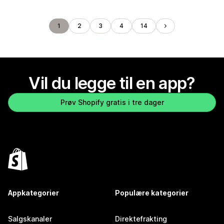
1
2
3
4
14
Vil du legge til en app?
Prøv Shopify gratis i tre dager
Appkategorier
Populære kategorier
Salgskanaler
Direktefrakting