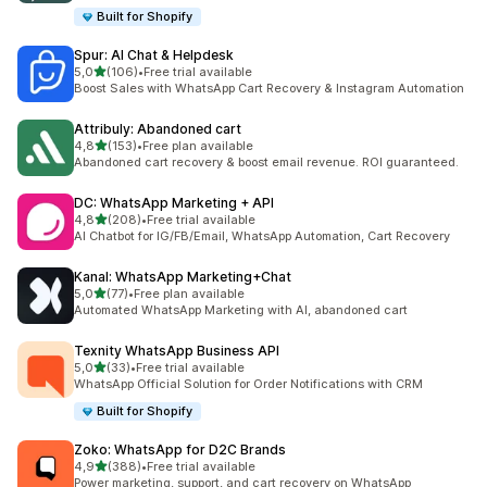
Built for Shopify
Spur: AI Chat & Helpdesk
av 5 stjerner
5,0
(106)
•
Free trial available
Totalt 106 omtaler
Boost Sales with WhatsApp Cart Recovery & Instagram Automation
Attribuly: Abandoned cart
av 5 stjerner
4,8
(153)
•
Free plan available
Totalt 153 omtaler
Abandoned cart recovery & boost email revenue. ROI guaranteed.
DC: WhatsApp Marketing + API
av 5 stjerner
4,8
(208)
•
Free trial available
Totalt 208 omtaler
AI Chatbot for IG/FB/Email, WhatsApp Automation, Cart Recovery
Kanal: WhatsApp Marketing+Chat
av 5 stjerner
5,0
(77)
•
Free plan available
Totalt 77 omtaler
Automated WhatsApp Marketing with AI, abandoned cart
Texnity WhatsApp Business API
av 5 stjerner
5,0
(33)
•
Free trial available
Totalt 33 omtaler
WhatsApp Official Solution for Order Notifications with CRM
Built for Shopify
Zoko: WhatsApp for D2C Brands
av 5 stjerner
4,9
(388)
•
Free trial available
Totalt 388 omtaler
Power marketing, support, and cart recovery on WhatsApp