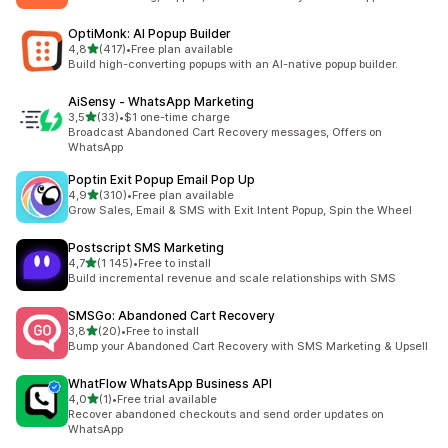
OptiMonk: AI Popup Builder
av 5 stjerner
4,8
(417)
•
Free plan available
Totalt 417 omtaler
Build high-converting popups with an AI-native popup builder.
AiSensy ‑ WhatsApp Marketing
av 5 stjerner
3,5
(33)
•
$1 one-time charge
Totalt 33 omtaler
Broadcast Abandoned Cart Recovery messages, Offers on
WhatsApp
Poptin Exit Popup Email Pop Up
av 5 stjerner
4,9
(310)
•
Free plan available
Totalt 310 omtaler
Grow Sales, Email & SMS with Exit Intent Popup, Spin the Wheel
Postscript SMS Marketing
av 5 stjerner
4,7
(1 145)
•
Free to install
Totalt 1145 omtaler
Build incremental revenue and scale relationships with SMS
SMSGo: Abandoned Cart Recovery
av 5 stjerner
3,8
(20)
•
Free to install
Totalt 20 omtaler
Bump your Abandoned Cart Recovery with SMS Marketing & Upsell
WhatFlow WhatsApp Business API
av 5 stjerner
4,0
(1)
•
Free trial available
Totalt 1 omtaler
Recover abandoned checkouts and send order updates on
WhatsApp