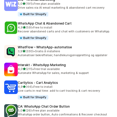
av 5 stjerner
5,0
(191)
•
Free plan available
Totalt 191 omtaler
Drive sales via AI email marketing & abandoned cart recovery
Built for Shopify
WhatsApp Chat & Abandoned Cart
av 5 stjerner
4,9
(59)
•
Free to install
Totalt 59 omtaler
Recover abandoned carts and chat with customers on WhatsApp.
Built for Shopify
WhatFlow – WhatsApp‑automatise
av 5 stjerner
3,9
(330)
•
Gratis å installere
Totalt 330 omtaler
Automatiser bekreftelser, handlekurvgjenoppretting og oppdater
Interakt ‑ WhatsApp Marketing
av 5 stjerner
4,0
(211)
•
Free trial available
Totalt 211 omtaler
Automate WhatsApp for sales, marketing & support
Cartlytics ‑ Cart Analytics
av 5 stjerner
4,9
(44)
•
Free to install
Totalt 44 omtaler
Live carts in real time: add to cart tracking & cart recovery
Built for Shopify
CA: WhatsApp Chat Order Button
av 5 stjerner
5,0
(26)
•
Free plan available
Totalt 26 omtaler
WhatsApp order button, Auto confirmations & Recover checkout