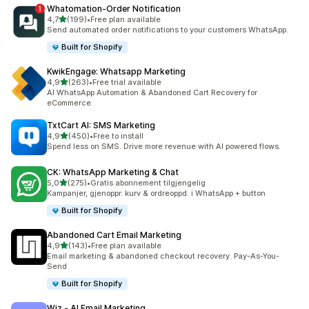
Whatomation‑Order Notification
av 5 stjerner
4,7
(199)
•
Free plan available
Totalt 199 omtaler
Send automated order notifications to your customers WhatsApp.
Built for Shopify
KwikEngage: Whatsapp Marketing
av 5 stjerner
4,9
(263)
•
Free trial available
Totalt 263 omtaler
AI WhatsApp Automation & Abandoned Cart Recovery for
eCommerce
TxtCart AI: SMS Marketing
av 5 stjerner
4,9
(450)
•
Free to install
Totalt 450 omtaler
Spend less on SMS. Drive more revenue with AI powered flows.
CK: WhatsApp Marketing & Chat
av 5 stjerner
5,0
(275)
•
Gratis abonnement tilgjengelig
Totalt 275 omtaler
Kampanjer, gjenoppr. kurv & ordreoppd. i WhatsApp + button
Built for Shopify
Abandoned Cart Email Marketing
av 5 stjerner
4,9
(143)
•
Free plan available
Totalt 143 omtaler
Email marketing & abandoned checkout recovery. Pay-As-You-
Send
Built for Shopify
Wiz ‑ AI Email Marketing