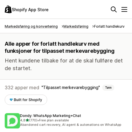
Shopify App Store
Markedsføring og konvertering
Markedsføring
Forlatt handlekurv
Alle apper for forlatt handlekurv med
funksjoner for tilpasset merkevarebygging
Hent kundene tilbake for at de skal fullføre det
de startet.
332 apper med
Tilpasset merkevarebygging
Tøm
Built for Shopify
Dondy: WhatsApp Marketing+Chat
av 5 stjerner
4,8
(770)
•
Free plan available
Totalt 770 omtaler
Abandoned cart recovery, AI agent & automations on WhatsApp