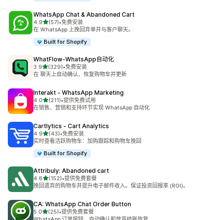
WhatsApp Chat & Abandoned Cart
星（满分 5 星）
4.9
(57)
•
免费安装
总共 57 条评论
在 WhatsApp 上挽回弃单并与客户聊天。
Built for Shopify
WhatFlow‑WhatsApp自动化
星（满分 5 星）
3.9
(329)
•
免费安装
总共 329 条评论
在 聊天上自动确认、恢复购物车并更新
Interakt ‑ WhatsApp Marketing
星（满分 5 星）
4.0
(211)
•
提供免费试用
总共 211 条评论
在销售、营销和支持环节实现 WhatsApp 自动化
Cartlytics ‑ Cart Analytics
星（满分 5 星）
4.9
(43)
•
免费安装
总共 43 条评论
实时查看活跃购物车：加购跟踪和购物车挽回
Built for Shopify
Attribuly: Abandoned cart
星（满分 5 星）
4.8
(152)
•
提供免费套餐
总共 152 条评论
挽回遗弃的购物车并提升电子邮件收入。保证投资回报率 (ROI)。
CA: WhatsApp Chat Order Button
星（满分 5 星）
5.0
(25)
•
提供免费套餐
总共 25 条评论
WhatsApp 订单按钮、自动确认和放弃结账恢复