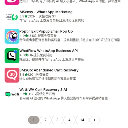
适用于 IG/FB/电子邮件的 AI 聊天机器人、WhatsApp 自动化、弃单挽回
AiSensy ‑ WhatsApp Marketing
星（满分 5 星）
3.5
(32)
•
一次性收费 $1
总共 32 条评论
在 WhatsApp 上群发弃单挽回消息和优惠信息
Poptin Exit Popup Email Pop Up
星（满分 5 星）
4.9
(310)
•
提供免费套餐
总共 310 条评论
借助退出意图弹窗和抽奖转盘，提高销售额并增加电子邮件和短信订阅量
WhatFlow WhatsApp Business API
星（满分 5 星）
4.0
(1)
•
提供免费试用
总共 1 条评论
挽回废弃结账并在 WhatsApp 上发送订单更新
SMSGo: Abandoned Cart Recovery
星（满分 5 星）
3.8
(20)
•
免费安装
总共 20 条评论
通过短信营销和追加销售提升弃单恢复率
Wati: WA Cart Recovery & AI
星（满分 5 星）
3.7
(112)
•
提供免费试用
总共 112 条评论
利用由 AI 驱动的 WhatsApp 聊天恢复购物车弃单并提高销售额
1
2
3
4
14