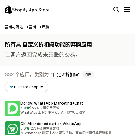
Shopify App Store
营销与转化
营销
弃购
所有具 自定义折扣码功能的弃购应用
让客户返回完成未结账的交易。
332 个应用，类别为
自定义折扣码
清除
Built for Shopify
Dondy: WhatsApp Marketing+Chat
星（满分 5 星）
4.8
(772)
•
提供免费套餐
总共 772 条评论
WhatsApp 上的弃单恢复、AI 代理和自动化
CK: Abandoned cart on WhatsApp
星（满分 5 星）
5.0
(275)
•
提供免费套餐
总共 275 条评论
在 WhatsApp 聊天中发送营销活动、弃单挽回和订单更新消息