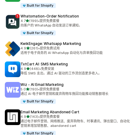
Built for Shopify
Whatomation‑Order Notification
星（满分 5 星）
4.7
(199)
•
提供免费套餐
总共 199 条评论
向客户的 WhatsApp 自动发送订单通知。
Built for Shopify
KwikEngage: Whatsapp Marketing
星（满分 5 星）
4.9
(261)
•
提供免费试用
总共 261 条评论
适用于电子商务的 AI WhatsApp 自动化与弃单挽回功能
TxtCart AI: SMS Marketing
星（满分 5 星）
4.9
(448)
•
免费安装
总共 448 条评论
降低 SMS 支出。通过 AI 驱动的工作流创造更多收入。
Wiz ‑ AI Email Marketing
星（满分 5 星）
5.0
(193)
•
提供免费套餐
总共 193 条评论
通过 AI 电子邮件营销和废弃购物车挽回功能推动销售额增长
Built for Shopify
Email Marketing Abandoned Cart
星（满分 5 星）
4.9
(143)
•
提供免费套餐
总共 143 条评论
通过电子邮件营销、网络推送、废弃购物车、时事通讯、弹出窗口、自动化
营销来增加销售额、abandoned cart
Built for Shopify