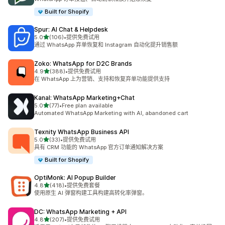
Built for Shopify
Spur: AI Chat & Helpdesk
星（满分 5 星）
5.0
(106)
•
提供免费试用
总共 106 条评论
通过 WhatsApp 弃单恢复和 Instagram 自动化提升销售额
Zoko: WhatsApp for D2C Brands
星（满分 5 星）
4.9
(388)
•
提供免费试用
总共 388 条评论
在 WhatsApp 上为营销、支持和恢复弃单功能提供支持
Kanal: WhatsApp Marketing+Chat
星（满分 5 星）
5.0
(77)
•
Free plan available
总共 77 条评论
Automated WhatsApp Marketing with AI, abandoned cart
Texnity WhatsApp Business API
星（满分 5 星）
5.0
(33)
•
提供免费试用
总共 33 条评论
具有 CRM 功能的 WhatsApp 官方订单通知解决方案
Built for Shopify
OptiMonk: AI Popup Builder
星（满分 5 星）
4.8
(418)
•
提供免费套餐
总共 418 条评论
使用原生 AI 弹窗构建工具构建高转化率弹窗。
DC: WhatsApp Marketing + API
星（满分 5 星）
4.8
(207)
•
提供免费试用
总共 207 条评论