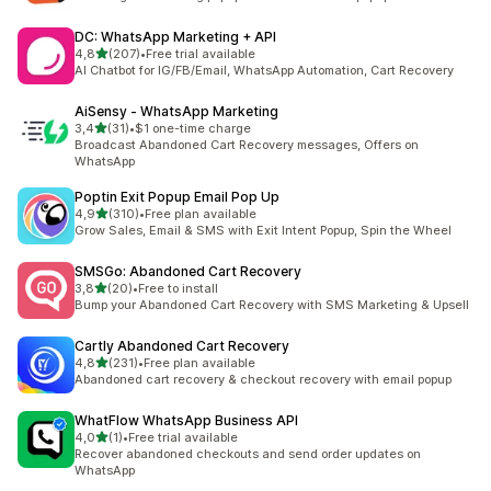
DC: WhatsApp Marketing + API
z 5 hvězd
4,8
(207)
•
Free trial available
Celkový počet recenzí: 207
AI Chatbot for IG/FB/Email, WhatsApp Automation, Cart Recovery
AiSensy ‑ WhatsApp Marketing
z 5 hvězd
3,4
(31)
•
$1 one-time charge
Celkový počet recenzí: 31
Broadcast Abandoned Cart Recovery messages, Offers on
WhatsApp
Poptin Exit Popup Email Pop Up
z 5 hvězd
4,9
(310)
•
Free plan available
Celkový počet recenzí: 310
Grow Sales, Email & SMS with Exit Intent Popup, Spin the Wheel
SMSGo: Abandoned Cart Recovery
z 5 hvězd
3,8
(20)
•
Free to install
Celkový počet recenzí: 20
Bump your Abandoned Cart Recovery with SMS Marketing & Upsell
Cartly Abandoned Cart Recovery
z 5 hvězd
4,8
(231)
•
Free plan available
Celkový počet recenzí: 231
Abandoned cart recovery & checkout recovery with email popup
WhatFlow WhatsApp Business API
z 5 hvězd
4,0
(1)
•
Free trial available
Celkový počet recenzí: 1
Recover abandoned checkouts and send order updates on
WhatsApp