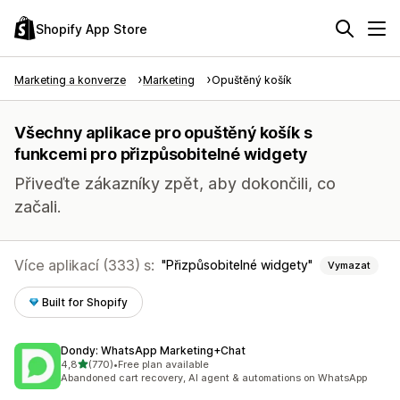
Shopify App Store
Marketing a konverze
Marketing
Opuštěný košík
Všechny aplikace pro opuštěný košík s
funkcemi pro přizpůsobitelné widgety
Přiveďte zákazníky zpět, aby dokončili, co
začali.
Více aplikací (333) s:
Přizpůsobitelné widgety
Vymazat
Built for Shopify
Dondy: WhatsApp Marketing+Chat
z 5 hvězd
4,8
(770)
•
Free plan available
Celkový počet recenzí: 770
Abandoned cart recovery, AI agent & automations on WhatsApp