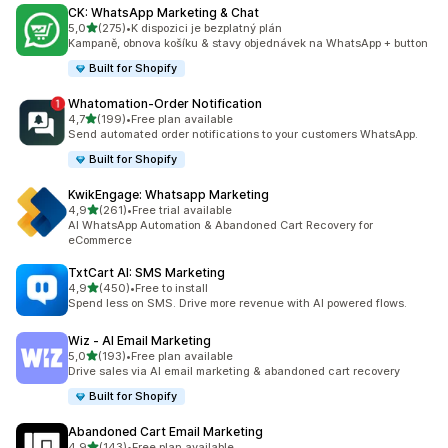
CK: WhatsApp Marketing & Chat
z 5 hvězd
5,0
(275)
•
K dispozici je bezplatný plán
Celkový počet recenzí: 275
Kampaně, obnova košíku & stavy objednávek na WhatsApp + button
Built for Shopify
Whatomation‑Order Notification
z 5 hvězd
4,7
(199)
•
Free plan available
Celkový počet recenzí: 199
Send automated order notifications to your customers WhatsApp.
Built for Shopify
KwikEngage: Whatsapp Marketing
z 5 hvězd
4,9
(261)
•
Free trial available
Celkový počet recenzí: 261
AI WhatsApp Automation & Abandoned Cart Recovery for
eCommerce
TxtCart AI: SMS Marketing
z 5 hvězd
4,9
(450)
•
Free to install
Celkový počet recenzí: 450
Spend less on SMS. Drive more revenue with AI powered flows.
Wiz ‑ AI Email Marketing
z 5 hvězd
5,0
(193)
•
Free plan available
Celkový počet recenzí: 193
Drive sales via AI email marketing & abandoned cart recovery
Built for Shopify
Abandoned Cart Email Marketing
z 5 hvězd
4,9
(143)
•
Free plan available