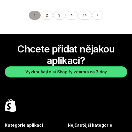
1
2
3
4
14
Chcete přidat nějakou
aplikaci?
Vyzkoušejte si Shopify zdarma na 3 dny
Kategorie aplikací
Nejčastější kategorie