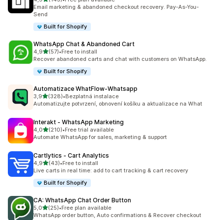
Celkový počet recenzí: 143
Email marketing & abandoned checkout recovery. Pay-As-You-
Send
Built for Shopify
WhatsApp Chat & Abandoned Cart
z 5 hvězd
4,9
(57)
•
Free to install
Celkový počet recenzí: 57
Recover abandoned carts and chat with customers on WhatsApp.
Built for Shopify
Automatizace WhatFlow‑Whatsapp
z 5 hvězd
3,9
(328)
•
Bezplatná instalace
Celkový počet recenzí: 328
Automatizujte potvrzení, obnovení košíku a aktualizace na What
Interakt ‑ WhatsApp Marketing
z 5 hvězd
4,0
(210)
•
Free trial available
Celkový počet recenzí: 210
Automate WhatsApp for sales, marketing & support
Cartlytics ‑ Cart Analytics
z 5 hvězd
4,9
(43)
•
Free to install
Celkový počet recenzí: 43
Live carts in real time: add to cart tracking & cart recovery
Built for Shopify
CA: WhatsApp Chat Order Button
z 5 hvězd
5,0
(25)
•
Free plan available
Celkový počet recenzí: 25
WhatsApp order button, Auto confirmations & Recover checkout