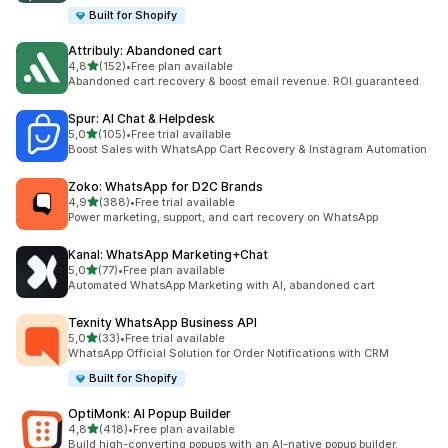
Built for Shopify
Attribuly: Abandoned cart
z 5 hvězd
4,8
(152)
•
Free plan available
Celkový počet recenzí: 152
Abandoned cart recovery & boost email revenue. ROI guaranteed.
Spur: AI Chat & Helpdesk
z 5 hvězd
5,0
(105)
•
Free trial available
Celkový počet recenzí: 105
Boost Sales with WhatsApp Cart Recovery & Instagram Automation
Zoko: WhatsApp for D2C Brands
z 5 hvězd
4,9
(388)
•
Free trial available
Celkový počet recenzí: 388
Power marketing, support, and cart recovery on WhatsApp
Kanal: WhatsApp Marketing+Chat
z 5 hvězd
5,0
(77)
•
Free plan available
Celkový počet recenzí: 77
Automated WhatsApp Marketing with AI, abandoned cart
Texnity WhatsApp Business API
z 5 hvězd
5,0
(33)
•
Free trial available
Celkový počet recenzí: 33
WhatsApp Official Solution for Order Notifications with CRM
Built for Shopify
OptiMonk: AI Popup Builder
z 5 hvězd
4,8
(418)
•
Free plan available
Celkový počet recenzí: 418
Build high-converting popups with an AI-native popup builder.