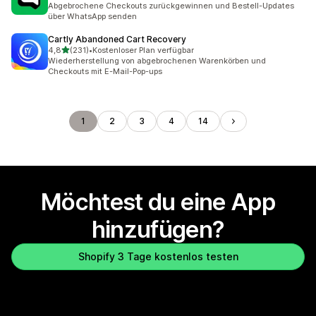
Abgebrochene Checkouts zurückgewinnen und Bestell-Updates
über WhatsApp senden
Cartly Abandoned Cart Recovery
von 5 Sternen
4,8
(231)
•
Kostenloser Plan verfügbar
231 Rezensionen insgesamt
Wiederherstellung von abgebrochenen Warenkörben und
Checkouts mit E-Mail-Pop-ups
1
2
3
4
14
Möchtest du eine App
hinzufügen?
Shopify 3 Tage kostenlos testen