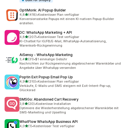
Built for Shopify
OptiMonk: AI Popup Builder
von 5 Sternen
4,8
(418)
•
Kostenloser Plan verfügbar
418 Rezensionen insgesamt
Konversionsstarke Popups mit einem KI-nativen Popup-Builder
erstellen.
DC: WhatsApp Marketing + API
von 5 Sternen
4,8
(207)
•
Kostenloser Test verfügbar
207 Rezensionen insgesamt
KI-Chatbot für IG/FB/E-Mail, WhatsApp-Automatisierung,
Warenkorb-Rückgewinnung
AiSensy ‑ WhatsApp Marketing
von 5 Sternen
3,4
(31)
•
$1 einmalige Gebühr
31 Rezensionen insgesamt
Nachrichten zur Rückgewinnung abgebrochener Warenkörbe und
Angebote über WhatsApp versenden
Poptin Exit Popup Email Pop Up
von 5 Sternen
4,9
(310)
•
Kostenloser Plan verfügbar
310 Rezensionen insgesamt
Verkäufe, E-Mails und SMS steigern mit Exit-Intent-Pop-up,
Glücksrad
SMSGo: Abandoned Cart Recovery
von 5 Sternen
3,8
(20)
•
Kostenlose Installation
20 Rezensionen insgesamt
Optimiere die Wiederherstellung abgebrochener Warenkörbe mit
SMS-Marketing und Upselling
WhatFlow WhatsApp Business API
von 5 Sternen
4,0
(1)
•
Kostenloser Test verfügbar
1 Rezensionen insgesamt