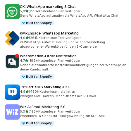
CK: WhatsApp marketing & Chat
von 5 Sternen
5,0
(275)
•
Kostenloser Plan verfügbar
275 Rezensionen insgesamt
Send WhatsApp automation via WhatsApp API, WhatsApp Chat
Built for Shopify
KwikEngage: Whatsapp Marketing
von 5 Sternen
4,9
(261)
•
Kostenloser Test verfügbar
261 Rezensionen insgesamt
KI-WhatsApp-Automatisierung und Wiederherstellung
abgebrochener Warenkörbe für den E-Commerce
Whatomation‑Order Notification
von 5 Sternen
4,7
(199)
•
Kostenloser Plan verfügbar
199 Rezensionen insgesamt
Sende automatisierte Bestellbenachrichtigungen per WhatsApp an
deine Kundschaft.
Built for Shopify
TxtCart: SMS Marketing & KI
von 5 Sternen
4,9
(450)
•
Kostenlose Installation
450 Rezensionen insgesamt
Weniger SMS-Kosten. Mehr Umsatz mit KI-Flows.
Wiz Ai Email Marketing 2.0
von 5 Sternen
5,0
(193)
•
Kostenloser Plan verfügbar
193 Rezensionen insgesamt
Warenkorb- & Checkout-Rückgewinnung mit KI-E-Mail
Built for Shopify