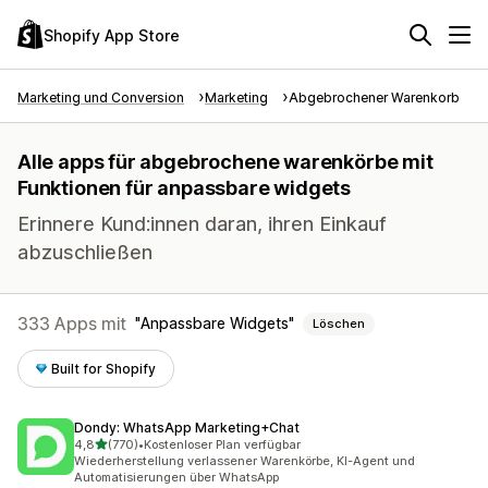
Shopify App Store
Marketing und Conversion
Marketing
Abgebrochener Warenkorb
Alle apps für abgebrochene warenkörbe mit
Funktionen für anpassbare widgets
Erinnere Kund:innen daran, ihren Einkauf
abzuschließen
333 Apps mit
Anpassbare Widgets
Löschen
Built for Shopify
Dondy: WhatsApp Marketing+Chat
von 5 Sternen
4,8
(770)
•
Kostenloser Plan verfügbar
770 Rezensionen insgesamt
Wiederherstellung verlassener Warenkörbe, KI-Agent und
Automatisierungen über WhatsApp