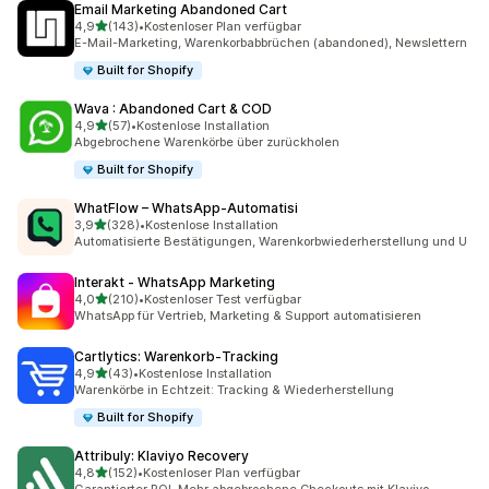
Email Marketing Abandoned Cart
von 5 Sternen
4,9
(143)
•
Kostenloser Plan verfügbar
143 Rezensionen insgesamt
E-Mail-Marketing, Warenkorbabbrüchen (abandoned), Newslettern
Built for Shopify
Wava : Abandoned Cart & COD
von 5 Sternen
4,9
(57)
•
Kostenlose Installation
57 Rezensionen insgesamt
Abgebrochene Warenkörbe über zurückholen
Built for Shopify
WhatFlow – WhatsApp‑Automatisi
von 5 Sternen
3,9
(328)
•
Kostenlose Installation
328 Rezensionen insgesamt
Automatisierte Bestätigungen, Warenkorbwiederherstellung und U
Interakt ‑ WhatsApp Marketing
von 5 Sternen
4,0
(210)
•
Kostenloser Test verfügbar
210 Rezensionen insgesamt
WhatsApp für Vertrieb, Marketing & Support automatisieren
Cartlytics: Warenkorb‑Tracking
von 5 Sternen
4,9
(43)
•
Kostenlose Installation
43 Rezensionen insgesamt
Warenkörbe in Echtzeit: Tracking & Wiederherstellung
Built for Shopify
Attribuly: Klaviyo Recovery
von 5 Sternen
4,8
(152)
•
Kostenloser Plan verfügbar
152 Rezensionen insgesamt