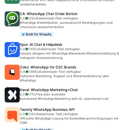
Garantierter ROI. Mehr abgebrochene Checkouts mit Klaviyo
wiederherstellen
CA: WhatsApp Chat Order Button
von 5 Sternen
5,0
(25)
•
Kostenloser Plan verfügbar
25 Rezensionen insgesamt
WhatsApp-Bestellbutton, automatische Bestätigungen und
Checkouts wiederherstellen
Built for Shopify
Spur: AI Chat & Helpdesk
von 5 Sternen
5,0
(105)
•
Kostenloser Test verfügbar
105 Rezensionen insgesamt
Umsatz steigern mit WhatsApp-Warenkorb-Wiederherstellung &
Instagram-Automatisierung
Zoko: WhatsApp for D2C Brands
von 5 Sternen
4,9
(388)
•
Kostenloser Test verfügbar
388 Rezensionen insgesamt
Optimiere Marketing, Support und Warenkorbrettung über
WhatsApp
Kanal: WhatsApp Marketing+Chat
von 5 Sternen
5,0
(77)
•
Free plan available
77 Rezensionen insgesamt
Automated WhatsApp Marketing with AI, abandoned cart
Texnity WhatsApp Business API
von 5 Sternen
5,0
(33)
•
Kostenloser Test verfügbar
33 Rezensionen insgesamt
Offizielle WhatsApp-Lösung für Bestellbenachrichtigungen mit
CRM