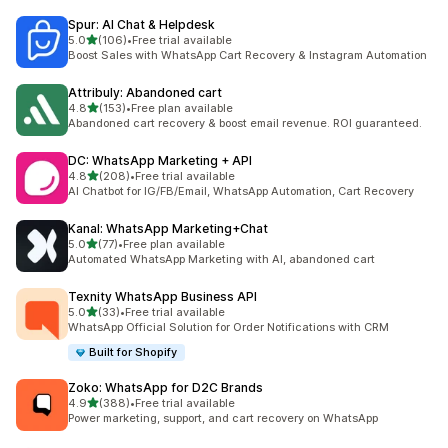
Spur: AI Chat & Helpdesk
5つ星中
5.0
(106)
•
Free trial available
合計レビュー数：106件
Boost Sales with WhatsApp Cart Recovery & Instagram Automation
Attribuly: Abandoned cart
5つ星中
4.8
(153)
•
Free plan available
合計レビュー数：153件
Abandoned cart recovery & boost email revenue. ROI guaranteed.
DC: WhatsApp Marketing + API
5つ星中
4.8
(208)
•
Free trial available
合計レビュー数：208件
AI Chatbot for IG/FB/Email, WhatsApp Automation, Cart Recovery
Kanal: WhatsApp Marketing+Chat
5つ星中
5.0
(77)
•
Free plan available
合計レビュー数：77件
Automated WhatsApp Marketing with AI, abandoned cart
Texnity WhatsApp Business API
5つ星中
5.0
(33)
•
Free trial available
合計レビュー数：33件
WhatsApp Official Solution for Order Notifications with CRM
Built for Shopify
Zoko: WhatsApp for D2C Brands
5つ星中
4.9
(388)
•
Free trial available
合計レビュー数：388件
Power marketing, support, and cart recovery on WhatsApp