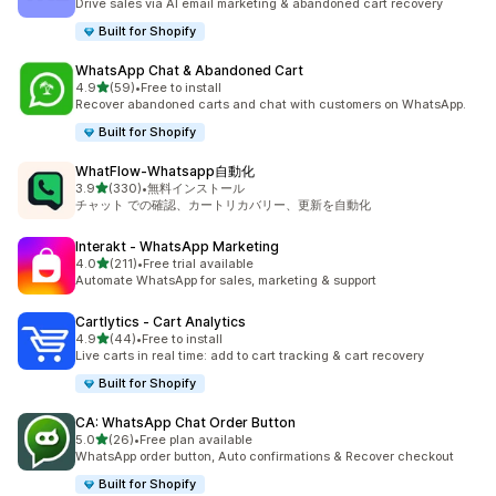
Drive sales via AI email marketing & abandoned cart recovery
Built for Shopify
WhatsApp Chat & Abandoned Cart
5つ星中
4.9
(59)
•
Free to install
合計レビュー数：59件
Recover abandoned carts and chat with customers on WhatsApp.
Built for Shopify
WhatFlow‑Whatsapp自動化
5つ星中
3.9
(330)
•
無料インストール
合計レビュー数：330件
チャット での確認、カートリカバリー、更新を自動化
Interakt ‑ WhatsApp Marketing
5つ星中
4.0
(211)
•
Free trial available
合計レビュー数：211件
Automate WhatsApp for sales, marketing & support
Cartlytics ‑ Cart Analytics
5つ星中
4.9
(44)
•
Free to install
合計レビュー数：44件
Live carts in real time: add to cart tracking & cart recovery
Built for Shopify
CA: WhatsApp Chat Order Button
5つ星中
5.0
(26)
•
Free plan available
合計レビュー数：26件
WhatsApp order button, Auto confirmations & Recover checkout
Built for Shopify