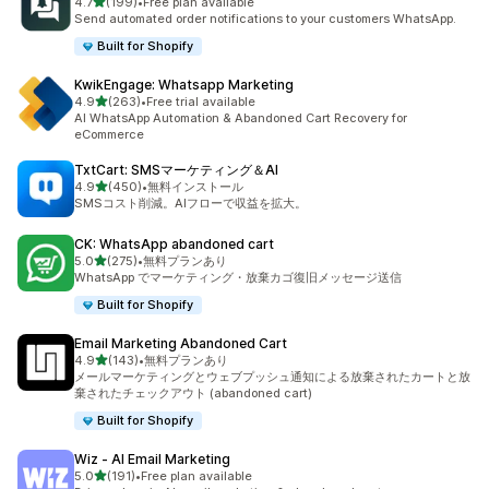
5つ星中
4.7
(199)
•
Free plan available
合計レビュー数：199件
Send automated order notifications to your customers WhatsApp.
Built for Shopify
KwikEngage: Whatsapp Marketing
5つ星中
4.9
(263)
•
Free trial available
合計レビュー数：263件
AI WhatsApp Automation & Abandoned Cart Recovery for
eCommerce
TxtCart: SMSマーケティング＆AI
5つ星中
4.9
(450)
•
無料インストール
合計レビュー数：450件
SMSコスト削減。AIフローで収益を拡大。
CK: WhatsApp abandoned cart
5つ星中
5.0
(275)
•
無料プランあり
合計レビュー数：275件
WhatsApp でマーケティング・放棄カゴ復旧メッセージ送信
Built for Shopify
Email Marketing Abandoned Cart
5つ星中
4.9
(143)
•
無料プランあり
合計レビュー数：143件
メールマーケティングとウェブプッシュ通知による放棄されたカートと放
棄されたチェックアウト (abandoned cart)
Built for Shopify
Wiz ‑ AI Email Marketing
5つ星中
5.0
(191)
•
Free plan available
合計レビュー数：191件