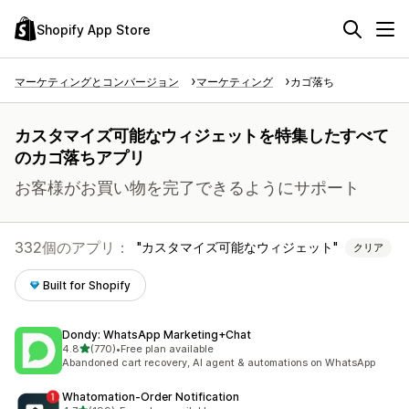
Shopify App Store
マーケティングとコンバージョン
マーケティング
カゴ落ち
カスタマイズ可能なウィジェットを特集したすべて
のカゴ落ちアプリ
お客様がお買い物を完了できるようにサポート
332個のアプリ：
カスタマイズ可能なウィジェット
クリア
Built for Shopify
Dondy: WhatsApp Marketing+Chat
5つ星中
4.8
(770)
•
Free plan available
合計レビュー数：770件
Abandoned cart recovery, AI agent & automations on WhatsApp
Whatomation‑Order Notification