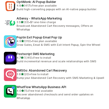
OptiMonk: AI Popup Builder
5つ星中
4.8
(417)
•
Free plan available
合計レビュー数：417件
Build high-converting popups with an AI-native popup builder.
AiSensy ‑ WhatsApp Marketing
5つ星中
3.5
(33)
•
$1 one-time charge
合計レビュー数：33件
Broadcast Abandoned Cart Recovery messages, Offers on
WhatsApp
Poptin Exit Popup Email Pop Up
5つ星中
4.9
(310)
•
Free plan available
合計レビュー数：310件
Grow Sales, Email & SMS with Exit Intent Popup, Spin the Wheel
Postscript SMS Marketing
5つ星中
4.7
(1,145)
•
Free to install
合計レビュー数：1145件
Build incremental revenue and scale relationships with SMS
SMSGo: Abandoned Cart Recovery
5つ星中
3.8
(20)
•
Free to install
合計レビュー数：20件
Bump your Abandoned Cart Recovery with SMS Marketing & Upsell
WhatFlow WhatsApp Business API
5つ星中
4.0
(1)
•
Free trial available
合計レビュー数：1件
Recover abandoned checkouts and send order updates on
WhatsApp