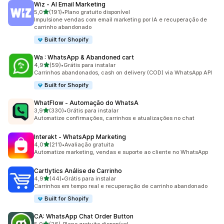
Wiz ‑ AI Email Marketing
de 5 estrelas
5,0
(191)
•
Plano gratuito disponível
191 avaliações ao todo
Impulsione vendas com email marketing por IA e recuperação de
carrinho abandonado
Built for Shopify
Wa : WhatsApp & Abandoned cart
de 5 estrelas
4,9
(59)
•
Grátis para instalar
59 avaliações ao todo
Carrinhos abandonados, cash on delivery (COD) via WhatsApp API
Built for Shopify
WhatFlow ‑ Automação do WhatsA
de 5 estrelas
3,9
(330)
•
Grátis para instalar
330 avaliações ao todo
Automatize confirmações, carrinhos e atualizações no chat
Interakt ‑ WhatsApp Marketing
de 5 estrelas
4,0
(211)
•
Avaliação gratuita
211 avaliações ao todo
Automatize marketing, vendas e suporte ao cliente no WhatsApp
Cartlytics Análise de Carrinho
de 5 estrelas
4,9
(44)
•
Grátis para instalar
44 avaliações ao todo
Carrinhos em tempo real e recuperação de carrinho abandonado
Built for Shopify
CA: WhatsApp Chat Order Button
de 5 estrelas