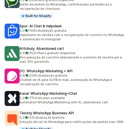
5,0
(26)
•
Plano gratuito disponível
26 avaliações ao todo
Botão de pedido do WhatsApp, confirmações automáticas e
recuperação de checkout
Built for Shopify
Spur: AI Chat & Helpdesk
de 5 estrelas
5,0
(106)
•
Avaliação gratuita
106 avaliações ao todo
Impulsione as vendas com a recuperação de carrinho no WhatsApp
e automação no Instagram
Attribuly: Abandoned cart
de 5 estrelas
4,8
(153)
•
Plano gratuito disponível
153 avaliações ao todo
Recuperação de carrinho abandonado e aumento de receita por e-
mail. ROI garantido.
DC: WhatsApp Marketing + API
de 5 estrelas
4,8
(208)
•
Avaliação gratuita
208 avaliações ao todo
Chatbot de IA para IG/FB/e-mail, automação do WhatsApp e
recuperação de carrinho
Kanal: WhatsApp Marketing+Chat
de 5 estrelas
5,0
(77)
•
Free plan available
77 avaliações ao todo
Automated WhatsApp Marketing with AI, abandoned cart
Texnity WhatsApp Business API
de 5 estrelas
5,0
(33)
•
Avaliação gratuita
33 avaliações ao todo
Solução oficial do WhatsApp para notificações de pedido com CRM