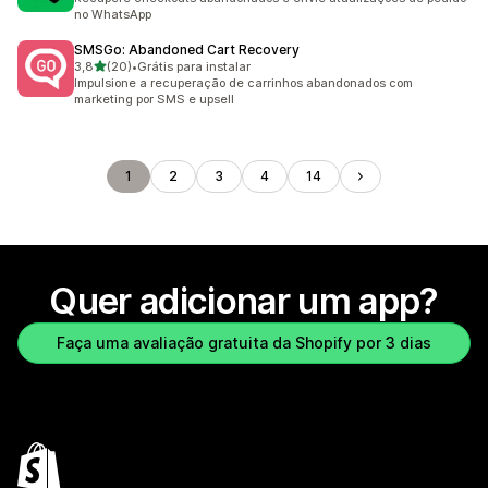
no WhatsApp
SMSGo: Abandoned Cart Recovery
de 5 estrelas
3,8
(20)
•
Grátis para instalar
20 avaliações ao todo
Impulsione a recuperação de carrinhos abandonados com
marketing por SMS e upsell
1
2
3
4
14
Quer adicionar um app?
Faça uma avaliação gratuita da Shopify por 3 dias