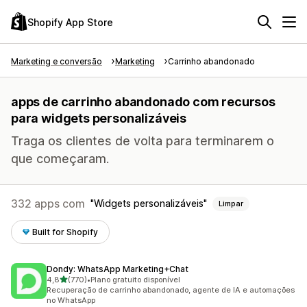
Shopify App Store
Marketing e conversão
Marketing
Carrinho abandonado
apps de carrinho abandonado com recursos
para widgets personalizáveis
Traga os clientes de volta para terminarem o
que começaram.
332 apps com
Widgets personalizáveis
Limpar
Built for Shopify
Dondy: WhatsApp Marketing+Chat
de 5 estrelas
4,8
(770)
•
Plano gratuito disponível
770 avaliações ao todo
Recuperação de carrinho abandonado, agente de IA e automações
no WhatsApp