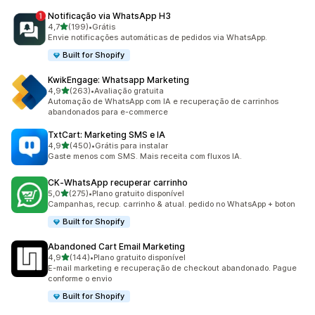
Notificação via WhatsApp H3
de 5 estrelas
4,7
(199)
•
Grátis
199 avaliações ao todo
Envie notificações automáticas de pedidos via WhatsApp.
Built for Shopify
KwikEngage: Whatsapp Marketing
de 5 estrelas
4,9
(263)
•
Avaliação gratuita
263 avaliações ao todo
Automação de WhatsApp com IA e recuperação de carrinhos
abandonados para e-commerce
TxtCart: Marketing SMS e IA
de 5 estrelas
4,9
(450)
•
Grátis para instalar
450 avaliações ao todo
Gaste menos com SMS. Mais receita com fluxos IA.
CK‑WhatsApp recuperar carrinho
de 5 estrelas
5,0
(275)
•
Plano gratuito disponível
275 avaliações ao todo
Campanhas, recup. carrinho & atual. pedido no WhatsApp + boton
Built for Shopify
Abandoned Cart Email Marketing
de 5 estrelas
4,9
(144)
•
Plano gratuito disponível
144 avaliações ao todo
E-mail marketing e recuperação de checkout abandonado. Pague
conforme o envio
Built for Shopify