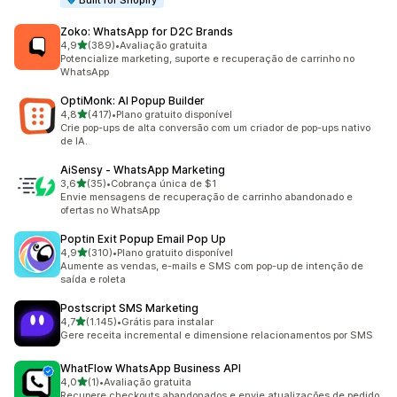
Built for Shopify
Zoko: WhatsApp for D2C Brands
de 5 estrelas
4,9
(389)
•
Avaliação gratuita
389 avaliações ao todo
Potencialize marketing, suporte e recuperação de carrinho no
WhatsApp
OptiMonk: AI Popup Builder
de 5 estrelas
4,8
(417)
•
Plano gratuito disponível
417 avaliações ao todo
Crie pop-ups de alta conversão com um criador de pop-ups nativo
de IA.
AiSensy ‑ WhatsApp Marketing
de 5 estrelas
3,6
(35)
•
Cobrança única de $1
35 avaliações ao todo
Envie mensagens de recuperação de carrinho abandonado e
ofertas no WhatsApp
Poptin Exit Popup Email Pop Up
de 5 estrelas
4,9
(310)
•
Plano gratuito disponível
310 avaliações ao todo
Aumente as vendas, e-mails e SMS com pop-up de intenção de
saída e roleta
Postscript SMS Marketing
de 5 estrelas
4,7
(1.145)
•
Grátis para instalar
1145 avaliações ao todo
Gere receita incremental e dimensione relacionamentos por SMS
WhatFlow WhatsApp Business API
de 5 estrelas
4,0
(1)
•
Avaliação gratuita
1 avaliações ao todo
Recupere checkouts abandonados e envie atualizações de pedido