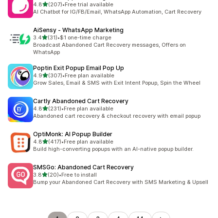
5つ星中
4.8
(207)
•
Free trial available
合計レビュー数：207件
AI Chatbot for IG/FB/Email, WhatsApp Automation, Cart Recovery
AiSensy ‑ WhatsApp Marketing
5つ星中
3.4
(31)
•
$1 one-time charge
合計レビュー数：31件
Broadcast Abandoned Cart Recovery messages, Offers on
WhatsApp
Poptin Exit Popup Email Pop Up
5つ星中
4.9
(307)
•
Free plan available
合計レビュー数：307件
Grow Sales, Email & SMS with Exit Intent Popup, Spin the Wheel
Cartly Abandoned Cart Recovery
5つ星中
4.8
(231)
•
Free plan available
合計レビュー数：231件
Abandoned cart recovery & checkout recovery with email popup
OptiMonk: AI Popup Builder
5つ星中
4.8
(417)
•
Free plan available
合計レビュー数：417件
Build high-converting popups with an AI-native popup builder.
SMSGo: Abandoned Cart Recovery
5つ星中
3.8
(20)
•
Free to install
合計レビュー数：20件
Bump your Abandoned Cart Recovery with SMS Marketing & Upsell