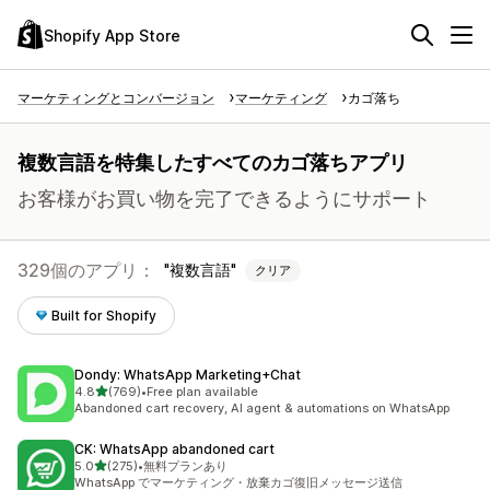
Shopify App Store
マーケティングとコンバージョン
マーケティング
カゴ落ち
複数言語を特集したすべてのカゴ落ちアプリ
お客様がお買い物を完了できるようにサポート
329個のアプリ：
複数言語
クリア
Built for Shopify
Dondy: WhatsApp Marketing+Chat
5つ星中
4.8
(769)
•
Free plan available
合計レビュー数：769件
Abandoned cart recovery, AI agent & automations on WhatsApp
CK: WhatsApp abandoned cart
5つ星中
5.0
(275)
•
無料プランあり
合計レビュー数：275件
WhatsApp でマーケティング・放棄カゴ復旧メッセージ送信