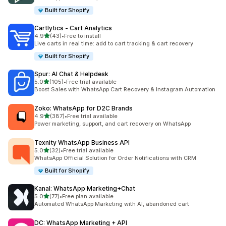
Built for Shopify
Cartlytics ‑ Cart Analytics
5つ星中
4.9
(43)
•
Free to install
合計レビュー数：43件
Live carts in real time: add to cart tracking & cart recovery
Built for Shopify
Spur: AI Chat & Helpdesk
5つ星中
5.0
(105)
•
Free trial available
合計レビュー数：105件
Boost Sales with WhatsApp Cart Recovery & Instagram Automation
Zoko: WhatsApp for D2C Brands
5つ星中
4.9
(387)
•
Free trial available
合計レビュー数：387件
Power marketing, support, and cart recovery on WhatsApp
Texnity WhatsApp Business API
5つ星中
5.0
(32)
•
Free trial available
合計レビュー数：32件
WhatsApp Official Solution for Order Notifications with CRM
Built for Shopify
Kanal: WhatsApp Marketing+Chat
5つ星中
5.0
(77)
•
Free plan available
合計レビュー数：77件
Automated WhatsApp Marketing with AI, abandoned cart
DC: WhatsApp Marketing + API