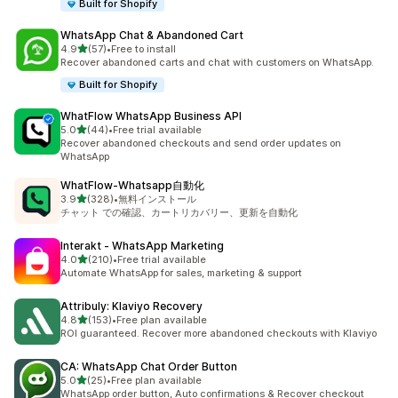
Built for Shopify
WhatsApp Chat & Abandoned Cart
5つ星中
4.9
(57)
•
Free to install
合計レビュー数：57件
Recover abandoned carts and chat with customers on WhatsApp.
Built for Shopify
WhatFlow WhatsApp Business API
5つ星中
5.0
(44)
•
Free trial available
合計レビュー数：44件
Recover abandoned checkouts and send order updates on
WhatsApp
WhatFlow‑Whatsapp自動化
5つ星中
3.9
(328)
•
無料インストール
合計レビュー数：328件
チャット での確認、カートリカバリー、更新を自動化
Interakt ‑ WhatsApp Marketing
5つ星中
4.0
(210)
•
Free trial available
合計レビュー数：210件
Automate WhatsApp for sales, marketing & support
Attribuly: Klaviyo Recovery
5つ星中
4.8
(153)
•
Free plan available
合計レビュー数：153件
ROI guaranteed. Recover more abandoned checkouts with Klaviyo
CA: WhatsApp Chat Order Button
5つ星中
5.0
(25)
•
Free plan available
合計レビュー数：25件
WhatsApp order button, Auto confirmations & Recover checkout