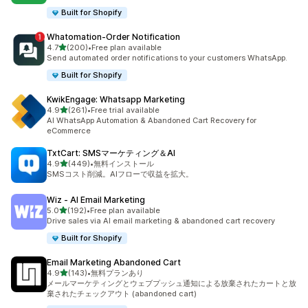
Built for Shopify
Whatomation‑Order Notification
5つ星中
4.7
(200)
•
Free plan available
合計レビュー数：200件
Send automated order notifications to your customers WhatsApp.
Built for Shopify
KwikEngage: Whatsapp Marketing
5つ星中
4.9
(261)
•
Free trial available
合計レビュー数：261件
AI WhatsApp Automation & Abandoned Cart Recovery for
eCommerce
TxtCart: SMSマーケティング＆AI
5つ星中
4.9
(449)
•
無料インストール
合計レビュー数：449件
SMSコスト削減。AIフローで収益を拡大。
Wiz ‑ AI Email Marketing
5つ星中
5.0
(192)
•
Free plan available
合計レビュー数：192件
Drive sales via AI email marketing & abandoned cart recovery
Built for Shopify
Email Marketing Abandoned Cart
5つ星中
4.9
(143)
•
無料プランあり
合計レビュー数：143件
メールマーケティングとウェブプッシュ通知による放棄されたカートと放
棄されたチェックアウト (abandoned cart)