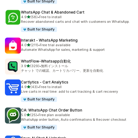
Built for Shopify
WhatsApp Chat & Abandoned Cart
5つ星中
4.9
(58)
•
Free to install
合計レビュー数：58件
Recover abandoned carts and chat with customers on WhatsApp.
Built for Shopify
Interakt ‑ WhatsApp Marketing
5つ星中
4.0
(211)
•
Free trial available
合計レビュー数：211件
Automate WhatsApp for sales, marketing & support
WhatFlow‑Whatsapp自動化
5つ星中
3.9
(329)
•
無料インストール
合計レビュー数：329件
チャット での確認、カートリカバリー、更新を自動化
Cartlytics ‑ Cart Analytics
5つ星中
4.9
(43)
•
Free to install
合計レビュー数：43件
Live carts in real time: add to cart tracking & cart recovery
Built for Shopify
CA: WhatsApp Chat Order Button
5つ星中
5.0
(25)
•
Free plan available
合計レビュー数：25件
WhatsApp order button, Auto confirmations & Recover checkout
Built for Shopify