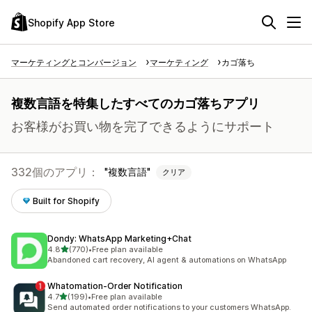
Shopify App Store
マーケティングとコンバージョン
マーケティング
カゴ落ち
複数言語を特集したすべてのカゴ落ちアプリ
お客様がお買い物を完了できるようにサポート
332個のアプリ：
複数言語
クリア
Built for Shopify
Dondy: WhatsApp Marketing+Chat
5つ星中
4.8
(770)
•
Free plan available
合計レビュー数：770件
Abandoned cart recovery, AI agent & automations on WhatsApp
Whatomation‑Order Notification
5つ星中
4.7
(199)
•
Free plan available
合計レビュー数：199件
Send automated order notifications to your customers WhatsApp.