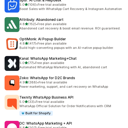
Spur: AI Chat & Helpdesk
5つ星中
5.0
(106)
•
Free trial available
合計レビュー数：106件
Boost Sales with WhatsApp Cart Recovery & Instagram Automation
Attribuly: Abandoned cart
5つ星中
4.8
(152)
•
Free plan available
合計レビュー数：152件
Abandoned cart recovery & boost email revenue. ROI guaranteed.
OptiMonk: AI Popup Builder
5つ星中
4.8
(417)
•
Free plan available
合計レビュー数：417件
Build high-converting popups with an AI-native popup builder.
Kanal: WhatsApp Marketing+Chat
5つ星中
5.0
(77)
•
Free plan available
合計レビュー数：77件
Automated WhatsApp Marketing with AI, abandoned cart
Zoko: WhatsApp for D2C Brands
5つ星中
4.9
(388)
•
Free trial available
合計レビュー数：388件
Power marketing, support, and cart recovery on WhatsApp
Texnity WhatsApp Business API
5つ星中
5.0
(33)
•
Free trial available
合計レビュー数：33件
WhatsApp Official Solution for Order Notifications with CRM
Built for Shopify
DC: WhatsApp Marketing + API
5つ星中
4.8
(207)
•
Free trial available