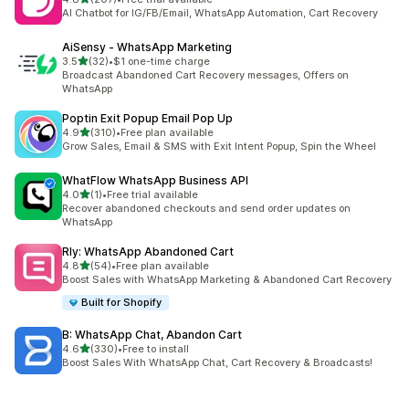
合計レビュー数：207件
AI Chatbot for IG/FB/Email, WhatsApp Automation, Cart Recovery
AiSensy ‑ WhatsApp Marketing
5つ星中
3.5
(32)
•
$1 one-time charge
合計レビュー数：32件
Broadcast Abandoned Cart Recovery messages, Offers on
WhatsApp
Poptin Exit Popup Email Pop Up
5つ星中
4.9
(310)
•
Free plan available
合計レビュー数：310件
Grow Sales, Email & SMS with Exit Intent Popup, Spin the Wheel
WhatFlow WhatsApp Business API
5つ星中
4.0
(1)
•
Free trial available
合計レビュー数：1件
Recover abandoned checkouts and send order updates on
WhatsApp
Rly: WhatsApp Abandoned Cart
5つ星中
4.8
(54)
•
Free plan available
合計レビュー数：54件
Boost Sales with WhatsApp Marketing & Abandoned Cart Recovery
Built for Shopify
B: WhatsApp Chat, Abandon Cart
5つ星中
4.6
(330)
•
Free to install
合計レビュー数：330件
Boost Sales With WhatsApp Chat, Cart Recovery & Broadcasts!