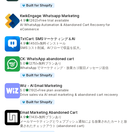
Built for Shopify
KwikEngage: Whatsapp Marketing
5つ星中
4.9
(262)
•
Free trial available
合計レビュー数：262件
AI WhatsApp Automation & Abandoned Cart Recovery for
eCommerce
TxtCart: SMSマーケティング＆AI
5つ星中
4.9
(450)
•
無料インストール
合計レビュー数：450件
SMSコスト削減。AIフローで収益を拡大。
CK: WhatsApp abandoned cart
5つ星中
5.0
(275)
•
無料プランあり
合計レビュー数：275件
WhatsApp でマーケティング・放棄カゴ復旧メッセージ送信
Built for Shopify
Wiz ‑ AI Email Marketing
5つ星中
5.0
(192)
•
Free plan available
合計レビュー数：192件
Drive sales via AI email marketing & abandoned cart recovery
Built for Shopify
Email Marketing Abandoned Cart
5つ星中
4.9
(143)
•
無料プランあり
合計レビュー数：143件
メールマーケティングとウェブプッシュ通知による放棄されたカートと放
棄されたチェックアウト (abandoned cart)