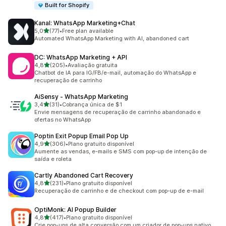
Built for Shopify
Kanal: WhatsApp Marketing+Chat
de 5 estrelas
5,0
(77)
•
Free plan available
77 avaliações ao todo
Automated WhatsApp Marketing with AI, abandoned cart
DC: WhatsApp Marketing + API
de 5 estrelas
4,8
(205)
•
Avaliação gratuita
205 avaliações ao todo
Chatbot de IA para IG/FB/e-mail, automação do WhatsApp e
recuperação de carrinho
AiSensy ‑ WhatsApp Marketing
de 5 estrelas
3,4
(31)
•
Cobrança única de $1
31 avaliações ao todo
Envie mensagens de recuperação de carrinho abandonado e
ofertas no WhatsApp
Poptin Exit Popup Email Pop Up
de 5 estrelas
4,9
(306)
•
Plano gratuito disponível
306 avaliações ao todo
Aumente as vendas, e-mails e SMS com pop-up de intenção de
saída e roleta
Cartly Abandoned Cart Recovery
de 5 estrelas
4,8
(231)
•
Plano gratuito disponível
231 avaliações ao todo
Recuperação de carrinho e de checkout com pop-up de e-mail
OptiMonk: AI Popup Builder
de 5 estrelas
4,8
(417)
•
Plano gratuito disponível
417 avaliações ao todo
Crie pop-ups de alta conversão com um criador de pop-ups nativo