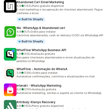
Abandoned Cart Email Marketing
de 5 estrelas
4,9
(143)
•
Plano gratuito disponível
143 avaliações ao todo
E-mail marketing e recuperação de checkout abandonado. Pague
conforme o envio
Built for Shopify
Wa : WhatsApp & Abandoned cart
de 5 estrelas
4,9
(57)
•
Grátis para instalar
57 avaliações ao todo
Carrinhos abandonados, cash on delivery (COD) via WhatsApp API
Built for Shopify
WhatFlow WhatsApp Business API
de 5 estrelas
5,0
(44)
•
Avaliação gratuita
44 avaliações ao todo
Recupere checkouts abandonados e envie atualizações de
pedidos no WhatsApp
WhatFlow ‑ Automação do WhatsA
de 5 estrelas
3,9
(328)
•
Grátis para instalar
328 avaliações ao todo
Automatize confirmações, carrinhos e atualizações no chat
Interakt ‑ WhatsApp Marketing
de 5 estrelas
4,0
(210)
•
Avaliação gratuita
210 avaliações ao todo
Automatize marketing, vendas e suporte ao cliente no WhatsApp
Attribuly: Klaviyo Recovery
de 5 estrelas
4,8
(153)
•
Plano gratuito disponível
153 avaliações ao todo