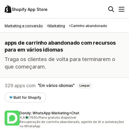
Shopify App Store
Marketing e conversão
Marketing
Carrinho abandonado
apps de carrinho abandonado com recursos
para em vários idiomas
Traga os clientes de volta para terminarem o
que começaram.
329 apps com
Em vários idiomas
Limpar
Built for Shopify
Dondy: WhatsApp Marketing+Chat
de 5 estrelas
4,8
(769)
•
Plano gratuito disponível
769 avaliações ao todo
Recuperação de carrinho abandonado, agente de IA e automações
no WhatsApp