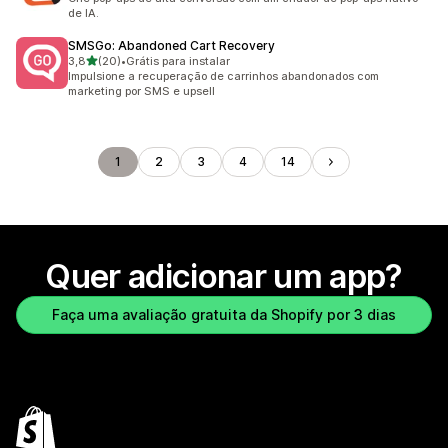
de IA.
SMSGo: Abandoned Cart Recovery
de 5 estrelas
3,8
(20)
•
Grátis para instalar
20 avaliações ao todo
Impulsione a recuperação de carrinhos abandonados com
marketing por SMS e upsell
1
2
3
4
14
Quer adicionar um app?
Faça uma avaliação gratuita da Shopify por 3 dias