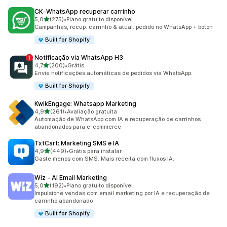
CK‑WhatsApp recuperar carrinho
de 5 estrelas
5,0
(275)
•
Plano gratuito disponível
275 avaliações ao todo
Campanhas, recup. carrinho & atual. pedido no WhatsApp + boton
Built for Shopify
Notificação via WhatsApp H3
de 5 estrelas
4,7
(200)
•
Grátis
200 avaliações ao todo
Envie notificações automáticas de pedidos via WhatsApp.
Built for Shopify
KwikEngage: Whatsapp Marketing
de 5 estrelas
4,9
(261)
•
Avaliação gratuita
261 avaliações ao todo
Automação de WhatsApp com IA e recuperação de carrinhos
abandonados para e-commerce
TxtCart: Marketing SMS e IA
de 5 estrelas
4,9
(449)
•
Grátis para instalar
449 avaliações ao todo
Gaste menos com SMS. Mais receita com fluxos IA.
Wiz ‑ AI Email Marketing
de 5 estrelas
5,0
(192)
•
Plano gratuito disponível
192 avaliações ao todo
Impulsione vendas com email marketing por IA e recuperação de
carrinho abandonado
Built for Shopify