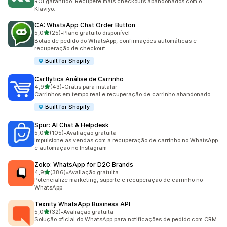
ROI garantido. Recupere mais checkouts abandonados com o
Klaviyo.
CA: WhatsApp Chat Order Button
de 5 estrelas
5,0
(25)
•
Plano gratuito disponível
25 avaliações ao todo
Botão de pedido do WhatsApp, confirmações automáticas e
recuperação de checkout
Built for Shopify
Cartlytics Análise de Carrinho
de 5 estrelas
4,9
(43)
•
Grátis para instalar
43 avaliações ao todo
Carrinhos em tempo real e recuperação de carrinho abandonado
Built for Shopify
Spur: AI Chat & Helpdesk
de 5 estrelas
5,0
(105)
•
Avaliação gratuita
105 avaliações ao todo
Impulsione as vendas com a recuperação de carrinho no WhatsApp
e automação no Instagram
Zoko: WhatsApp for D2C Brands
de 5 estrelas
4,9
(386)
•
Avaliação gratuita
386 avaliações ao todo
Potencialize marketing, suporte e recuperação de carrinho no
WhatsApp
Texnity WhatsApp Business API
de 5 estrelas
5,0
(32)
•
Avaliação gratuita
32 avaliações ao todo
Solução oficial do WhatsApp para notificações de pedido com CRM