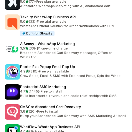
z 5 hvězd
5,0
(77)
•
Free plan available
Celkový počet recenzí: 77
Automated WhatsApp Marketing with AI, abandoned cart
Texnity WhatsApp Business API
z 5 hvězd
5,0
(33)
•
Free trial available
Celkový počet recenzí: 33
WhatsApp Official Solution for Order Notifications with CRM
Built for Shopify
AiSensy ‑ WhatsApp Marketing
z 5 hvězd
3,5
(33)
•
$1 one-time charge
Celkový počet recenzí: 33
Broadcast Abandoned Cart Recovery messages, Offers on
WhatsApp
Poptin Exit Popup Email Pop Up
z 5 hvězd
4,9
(310)
•
Free plan available
Celkový počet recenzí: 310
Grow Sales, Email & SMS with Exit Intent Popup, Spin the Wheel
Postscript SMS Marketing
z 5 hvězd
4,7
(1 145)
•
Free to install
Celkový počet recenzí: 1145
Build incremental revenue and scale relationships with SMS
SMSGo: Abandoned Cart Recovery
z 5 hvězd
3,8
(20)
•
Free to install
Celkový počet recenzí: 20
Bump your Abandoned Cart Recovery with SMS Marketing & Upsell
WhatFlow WhatsApp Business API
z 5 hvězd
4,0
(1)
•
Free trial available