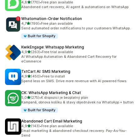
z 5 hvězd
4,8
(770)
•
Free plan available
Celkový počet recenzí: 770
Abandoned cart recovery, AI agent & automations on WhatsApp
Whatomation‑Order Notification
z 5 hvězd
4,7
(199)
•
Free plan available
Celkový počet recenzí: 199
Send automated order notifications to your customers WhatsApp.
Built for Shopify
KwikEngage: Whatsapp Marketing
z 5 hvězd
4,9
(263)
•
Free trial available
Celkový počet recenzí: 263
AI WhatsApp Automation & Abandoned Cart Recovery for
eCommerce
TxtCart AI: SMS Marketing
z 5 hvězd
4,9
(450)
•
Free to install
Celkový počet recenzí: 450
Spend less on SMS. Drive more revenue with AI powered flows.
CK: WhatsApp Marketing & Chat
z 5 hvězd
5,0
(275)
•
K dispozici je bezplatný plán
Celkový počet recenzí: 275
Kampaně, obnova košíku & stavy objednávek na WhatsApp + button
Built for Shopify
Abandoned Cart Email Marketing
z 5 hvězd
4,9
(143)
•
Free plan available
Celkový počet recenzí: 143
Email marketing & abandoned checkout recovery. Pay-As-You-
Send