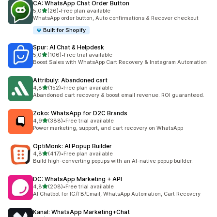
CA: WhatsApp Chat Order Button
z 5 hvězd
5,0
(26)
•
Free plan available
Celkový počet recenzí: 26
WhatsApp order button, Auto confirmations & Recover checkout
Built for Shopify
Spur: AI Chat & Helpdesk
z 5 hvězd
5,0
(106)
•
Free trial available
Celkový počet recenzí: 106
Boost Sales with WhatsApp Cart Recovery & Instagram Automation
Attribuly: Abandoned cart
z 5 hvězd
4,8
(152)
•
Free plan available
Celkový počet recenzí: 152
Abandoned cart recovery & boost email revenue. ROI guaranteed.
Zoko: WhatsApp for D2C Brands
z 5 hvězd
4,9
(388)
•
Free trial available
Celkový počet recenzí: 388
Power marketing, support, and cart recovery on WhatsApp
OptiMonk: AI Popup Builder
z 5 hvězd
4,8
(417)
•
Free plan available
Celkový počet recenzí: 417
Build high-converting popups with an AI-native popup builder.
DC: WhatsApp Marketing + API
z 5 hvězd
4,8
(208)
•
Free trial available
Celkový počet recenzí: 208
AI Chatbot for IG/FB/Email, WhatsApp Automation, Cart Recovery
Kanal: WhatsApp Marketing+Chat