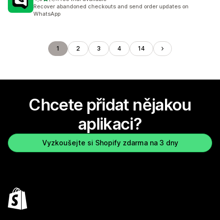
Celkový počet recenzí: 1
Recover abandoned checkouts and send order updates on
WhatsApp
1
2
3
4
14
Chcete přidat nějakou
aplikaci?
Vyzkoušejte si Shopify zdarma na 3 dny