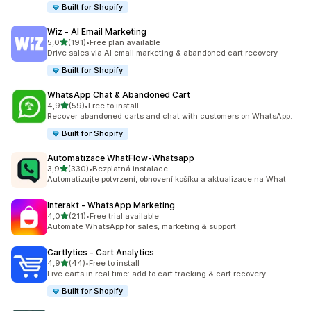
Built for Shopify
Wiz ‑ AI Email Marketing
z 5 hvězd
5,0
(191)
•
Free plan available
Celkový počet recenzí: 191
Drive sales via AI email marketing & abandoned cart recovery
Built for Shopify
WhatsApp Chat & Abandoned Cart
z 5 hvězd
4,9
(59)
•
Free to install
Celkový počet recenzí: 59
Recover abandoned carts and chat with customers on WhatsApp.
Built for Shopify
Automatizace WhatFlow‑Whatsapp
z 5 hvězd
3,9
(330)
•
Bezplatná instalace
Celkový počet recenzí: 330
Automatizujte potvrzení, obnovení košíku a aktualizace na What
Interakt ‑ WhatsApp Marketing
z 5 hvězd
4,0
(211)
•
Free trial available
Celkový počet recenzí: 211
Automate WhatsApp for sales, marketing & support
Cartlytics ‑ Cart Analytics
z 5 hvězd
4,9
(44)
•
Free to install
Celkový počet recenzí: 44
Live carts in real time: add to cart tracking & cart recovery
Built for Shopify