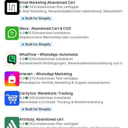
Email Marketing Abandoned Cart
von 5 Sternen
4,9
(143)
•
Kostenloser Plan verfügbar
143 Rezensionen insgesamt
E-Mail-Marketing, Warenkorbabbrüchen (abandoned), Newslettern
Built for Shopify
Wava : Abandoned Cart & COD
von 5 Sternen
4,9
(57)
•
Kostenlose Installation
57 Rezensionen insgesamt
Abgebrochene Warenkörbe über zurückholen
Built for Shopify
WhatFlow – WhatsApp‑Automatisi
von 5 Sternen
3,9
(329)
•
Kostenlose Installation
329 Rezensionen insgesamt
Automatisierte Bestätigungen, Warenkorbwiederherstellung und U
Interakt ‑ WhatsApp Marketing
von 5 Sternen
4,0
(211)
•
Kostenloser Test verfügbar
211 Rezensionen insgesamt
WhatsApp für Vertrieb, Marketing & Support automatisieren
Cartlytics: Warenkorb‑Tracking
von 5 Sternen
4,9
(43)
•
Kostenlose Installation
43 Rezensionen insgesamt
Warenkörbe in Echtzeit: Tracking & Wiederherstellung
Built for Shopify
Attribuly: Abandoned cart
von 5 Sternen
4,8
(152)
•
Kostenloser Plan verfügbar
152 Rezensionen insgesamt