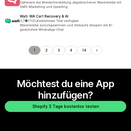
Optimiere die Wiederherstellung abgebrochener Warenkörbe mit
SMS-Marketing und Upselling
Wati: WA Cart Recovery & AI
von 5 Sternen
3,7
(112)
•
Kostenloser Test verfügbar
112 Rezensionen insgesamt
Warenkörbe zurückgewinnen und Verkäufe steigern mit KI-
gestütztem WhatsApp-Chat
1
2
3
4
14
Möchtest du eine App
hinzufügen?
Shopify 3 Tage kostenlos testen