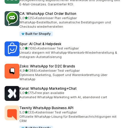
Rückgewinnung abgebrochener Warenkörbe und Steigerung des
E-Mail-Umsatzes. Garantierter ROI.
CA: WhatsApp Chat Order Button
von 5 Sternen
5,0
(25)
•
Kostenloser Plan verfügbar
25 Rezensionen insgesamt
WhatsApp-Bestellbutton, automatische Bestätigungen und
Checkouts wiederherstellen
Built for Shopify
Spur: AI Chat & Helpdesk
von 5 Sternen
5,0
(106)
•
Kostenloser Test verfügbar
106 Rezensionen insgesamt
Umsatz steigern mit WhatsApp-Warenkorb-Wiederherstellung &
Instagram-Automatisierung
Zoko: WhatsApp for D2C Brands
von 5 Sternen
4,9
(388)
•
Kostenloser Test verfügbar
388 Rezensionen insgesamt
Optimiere Marketing, Support und Warenkorbrettung über
WhatsApp
Kanal: WhatsApp Marketing+Chat
von 5 Sternen
5,0
(77)
•
Free plan available
77 Rezensionen insgesamt
Automated WhatsApp Marketing with AI, abandoned cart
Texnity WhatsApp Business API
von 5 Sternen
5,0
(33)
•
Kostenloser Test verfügbar
33 Rezensionen insgesamt
Offizielle WhatsApp-Lösung für Bestellbenachrichtigungen mit
CRM