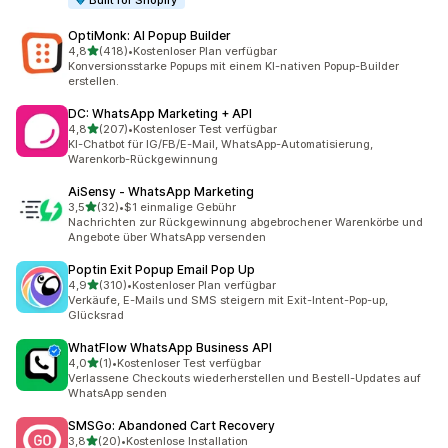
Built for Shopify
OptiMonk: AI Popup Builder
von 5 Sternen
4,8
(418)
•
Kostenloser Plan verfügbar
418 Rezensionen insgesamt
Konversionsstarke Popups mit einem KI-nativen Popup-Builder
erstellen.
DC: WhatsApp Marketing + API
von 5 Sternen
4,8
(207)
•
Kostenloser Test verfügbar
207 Rezensionen insgesamt
KI-Chatbot für IG/FB/E-Mail, WhatsApp-Automatisierung,
Warenkorb-Rückgewinnung
AiSensy ‑ WhatsApp Marketing
von 5 Sternen
3,5
(32)
•
$1 einmalige Gebühr
32 Rezensionen insgesamt
Nachrichten zur Rückgewinnung abgebrochener Warenkörbe und
Angebote über WhatsApp versenden
Poptin Exit Popup Email Pop Up
von 5 Sternen
4,9
(310)
•
Kostenloser Plan verfügbar
310 Rezensionen insgesamt
Verkäufe, E-Mails und SMS steigern mit Exit-Intent-Pop-up,
Glücksrad
WhatFlow WhatsApp Business API
von 5 Sternen
4,0
(1)
•
Kostenloser Test verfügbar
1 Rezensionen insgesamt
Verlassene Checkouts wiederherstellen und Bestell-Updates auf
WhatsApp senden
SMSGo: Abandoned Cart Recovery
von 5 Sternen
3,8
(20)
•
Kostenlose Installation
20 Rezensionen insgesamt