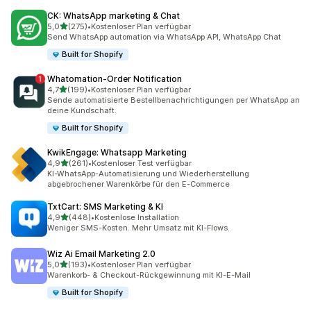
CK: WhatsApp marketing & Chat
von 5 Sternen
5,0
(275)
•
Kostenloser Plan verfügbar
275 Rezensionen insgesamt
Send WhatsApp automation via WhatsApp API, WhatsApp Chat
Built for Shopify
Whatomation‑Order Notification
von 5 Sternen
4,7
(199)
•
Kostenloser Plan verfügbar
199 Rezensionen insgesamt
Sende automatisierte Bestellbenachrichtigungen per WhatsApp an
deine Kundschaft.
Built for Shopify
KwikEngage: Whatsapp Marketing
von 5 Sternen
4,9
(261)
•
Kostenloser Test verfügbar
261 Rezensionen insgesamt
KI-WhatsApp-Automatisierung und Wiederherstellung
abgebrochener Warenkörbe für den E-Commerce
TxtCart: SMS Marketing & KI
von 5 Sternen
4,9
(448)
•
Kostenlose Installation
448 Rezensionen insgesamt
Weniger SMS-Kosten. Mehr Umsatz mit KI-Flows.
Wiz Ai Email Marketing 2.0
von 5 Sternen
5,0
(193)
•
Kostenloser Plan verfügbar
193 Rezensionen insgesamt
Warenkorb- & Checkout-Rückgewinnung mit KI-E-Mail
Built for Shopify