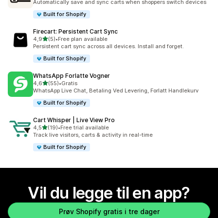
Automatically save and sync carts when shoppers switch devices
Built for Shopify
Firecart: Persistent Cart Sync
av 5 stjerner
4,9
(5)
•
Free plan available
Totalt 5 omtaler
Persistent cart sync across all devices. Install and forget.
Built for Shopify
WhatsApp Forlatte Vogner
av 5 stjerner
4,6
(55)
•
Gratis
Totalt 55 omtaler
WhatsApp Live Chat, Betaling Ved Levering, Forlatt Handlekurv
Built for Shopify
Cart Whisper | Live View Pro
av 5 stjerner
4,5
(19)
•
Free trial available
Totalt 19 omtaler
Track live visitors, carts & activity in real-time
Built for Shopify
Vil du legge til en app?
Prøv Shopify gratis i tre dager