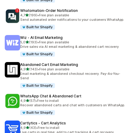
Built for Shopify
Whatomation‑Order Notification
av 5 stjerner
4,7
(199)
•
Free plan available
Totalt 199 omtaler
Send automated order notifications to your customers WhatsApp.
Built for Shopify
Wiz ‑ AI Email Marketing
av 5 stjerner
5,0
(193)
•
Free plan available
Totalt 193 omtaler
Drive sales via AI email marketing & abandoned cart recovery
Built for Shopify
Abandoned Cart Email Marketing
av 5 stjerner
4,9
(143)
•
Free plan available
Totalt 143 omtaler
Email marketing & abandoned checkout recovery. Pay-As-You-
Send
Built for Shopify
WhatsApp Chat & Abandoned Cart
av 5 stjerner
4,9
(57)
•
Free to install
Totalt 57 omtaler
Recover abandoned carts and chat with customers on WhatsApp.
Built for Shopify
Cartlytics ‑ Cart Analytics
av 5 stjerner
4,9
(43)
•
Free to install
Totalt 43 omtaler
Live carts in real time: add to cart tracking & cart recovery