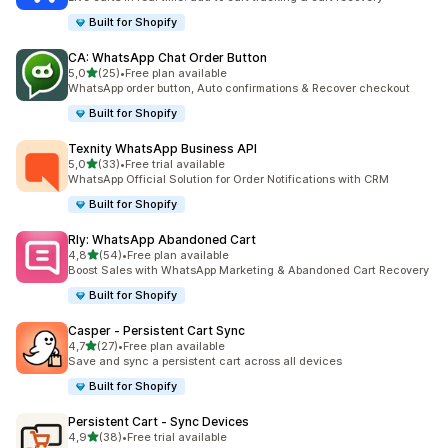
Built for Shopify
CA: WhatsApp Chat Order Button
av 5 stjerner
5,0
(25)
•
Free plan available
Totalt 25 omtaler
WhatsApp order button, Auto confirmations & Recover checkout
Built for Shopify
Texnity WhatsApp Business API
av 5 stjerner
5,0
(33)
•
Free trial available
Totalt 33 omtaler
WhatsApp Official Solution for Order Notifications with CRM
Built for Shopify
Rly: WhatsApp Abandoned Cart
av 5 stjerner
4,8
(54)
•
Free plan available
Totalt 54 omtaler
Boost Sales with WhatsApp Marketing & Abandoned Cart Recovery
Built for Shopify
Casper ‑ Persistent Cart Sync
av 5 stjerner
4,7
(27)
•
Free plan available
Totalt 27 omtaler
Save and sync a persistent cart across all devices
Built for Shopify
Persistent Cart ‑ Sync Devices
av 5 stjerner
4,9
(38)
•
Free trial available
Totalt 38 omtaler