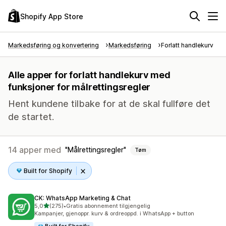
Shopify App Store
Markedsføring og konvertering
Markedsføring
Forlatt handlekurv
Alle apper for forlatt handlekurv med
funksjoner for målrettingsregler
Hent kundene tilbake for at de skal fullføre det
de startet.
14 apper med
Målrettingsregler
Tøm
Built for Shopify
CK: WhatsApp Marketing & Chat
av 5 stjerner
5,0
(275)
•
Gratis abonnement tilgjengelig
Totalt 275 omtaler
Kampanjer, gjenoppr. kurv & ordreoppd. i WhatsApp + button