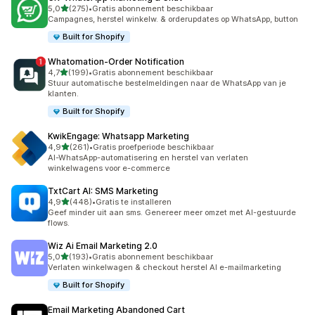
van 5 sterren
5,0
(275)
•
Gratis abonnement beschikbaar
275 recensies in totaal
Campagnes, herstel winkelw. & orderupdates op WhatsApp, button
Built for Shopify
Whatomation‑Order Notification
van 5 sterren
4,7
(199)
•
Gratis abonnement beschikbaar
199 recensies in totaal
Stuur automatische bestelmeldingen naar de WhatsApp van je
klanten.
Built for Shopify
KwikEngage: Whatsapp Marketing
van 5 sterren
4,9
(261)
•
Gratis proefperiode beschikbaar
261 recensies in totaal
AI-WhatsApp-automatisering en herstel van verlaten
winkelwagens voor e-commerce
TxtCart AI: SMS Marketing
van 5 sterren
4,9
(448)
•
Gratis te installeren
448 recensies in totaal
Geef minder uit aan sms. Genereer meer omzet met AI-gestuurde
flows.
Wiz Ai Email Marketing 2.0
van 5 sterren
5,0
(193)
•
Gratis abonnement beschikbaar
193 recensies in totaal
Verlaten winkelwagen & checkout herstel AI e-mailmarketing
Built for Shopify
Email Marketing Abandoned Cart