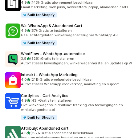
van 5 sterren
4,9
(143)
•
Gratis abonnement beschikbaar
143 recensies in totaal
Email marketing, web push, newsletters, popup, abandoned carts
Built for Shopify
Wa: WhatsApp & Abandoned Cart
van 5 sterren
4,9
(57)
•
Gratis te installeren
57 recensies in totaal
Haal achtergelaten winkelwagens terug via WhatsApp API
Built for Shopify
WhatFlow ‑ WhatsApp‑automatise
van 5 sterren
3,9
(329)
•
Gratis te installeren
329 recensies in totaal
Automatiseer bevestigingen, winkelwagenherstel en updates op W
Interakt ‑ WhatsApp Marketing
van 5 sterren
4,0
(211)
•
Gratis proefperiode beschikbaar
211 recensies in totaal
Automatiseer WhatsApp voor verkoop, marketing en support
Cartlytics ‑ Cart Analytics
van 5 sterren
4,9
(43)
•
Gratis te installeren
43 recensies in totaal
Live winkelwagens in realtime: tracking van toevoegingen en
winkelwagenherstel
Built for Shopify
Attribuly: Abandoned cart
van 5 sterren
4,8
(152)
•
Gratis abonnement beschikbaar
152 recensies in totaal
Verlaten winkelwagens herstellen en e-mailomzet verhogen.