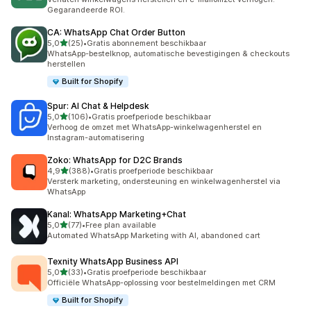
Gegarandeerde ROI.
CA: WhatsApp Chat Order Button
van 5 sterren
5,0
(25)
•
Gratis abonnement beschikbaar
25 recensies in totaal
WhatsApp-bestelknop, automatische bevestigingen & checkouts
herstellen
Built for Shopify
Spur: AI Chat & Helpdesk
van 5 sterren
5,0
(106)
•
Gratis proefperiode beschikbaar
106 recensies in totaal
Verhoog de omzet met WhatsApp-winkelwagenherstel en
Instagram-automatisering
Zoko: WhatsApp for D2C Brands
van 5 sterren
4,9
(388)
•
Gratis proefperiode beschikbaar
388 recensies in totaal
Versterk marketing, ondersteuning en winkelwagenherstel via
WhatsApp
Kanal: WhatsApp Marketing+Chat
van 5 sterren
5,0
(77)
•
Free plan available
77 recensies in totaal
Automated WhatsApp Marketing with AI, abandoned cart
Texnity WhatsApp Business API
van 5 sterren
5,0
(33)
•
Gratis proefperiode beschikbaar
33 recensies in totaal
Officiële WhatsApp-oplossing voor bestelmeldingen met CRM
Built for Shopify