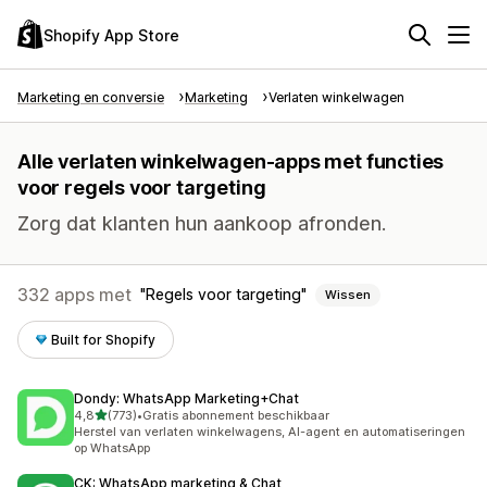
Shopify App Store
Marketing en conversie
Marketing
Verlaten winkelwagen
Alle verlaten winkelwagen-apps met functies
voor regels voor targeting
Zorg dat klanten hun aankoop afronden.
332 apps met
Regels voor targeting
Wissen
Built for Shopify
Dondy: WhatsApp Marketing+Chat
van 5 sterren
4,8
(773)
•
Gratis abonnement beschikbaar
773 recensies in totaal
Herstel van verlaten winkelwagens, AI-agent en automatiseringen
op WhatsApp
CK: WhatsApp marketing & Chat