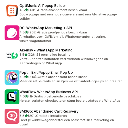
OptiMonk: AI Popup Builder
van 5 sterren
4,8
(418)
•
Gratis abonnement beschikbaar
418 recensies in totaal
Bouw popups met een hoge conversie met een AI-native popup-
builder.
DC: WhatsApp Marketing + API
van 5 sterren
4,8
(207)
•
Gratis proefperiode beschikbaar
207 recensies in totaal
AI-chatbot voor IG/FB/e-mail, WhatsApp-automatisering,
winkelwagenherstel
AiSensy ‑ WhatsApp Marketing
van 5 sterren
3,5
(32)
•
$1 eenmalige betaling
32 recensies in totaal
Verstuur herstelberichten voor verlaten winkelwagens en
aanbiedingen op WhatsApp
Poptin Exit Popup Email Pop Up
van 5 sterren
4,9
(310)
•
Gratis abonnement beschikbaar
310 recensies in totaal
Meer omzet, e-mails en sms'jes via exit-intent-pop-ups en draairad
WhatFlow WhatsApp Business API
van 5 sterren
4,0
(1)
•
Gratis proefperiode beschikbaar
1 recensies in totaal
Herstel verlaten checkouts en stuur bestelupdates via WhatsApp
SMSGo: Abandoned Cart Recovery
van 5 sterren
3,8
(20)
•
Gratis te installeren
20 recensies in totaal
Geef je winkelwagenherstel een boost met sms-marketing en
upsell