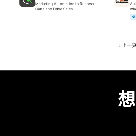
共有 202 則評價
共有
Marketing Automation to Recover
Aut
Carts and Drive Sales
whe
上一
想