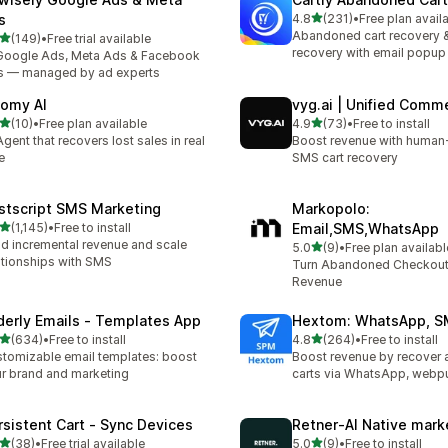
滿分 5 顆星
s
4.8
(231)
•
Free plan avail
共有 231 則評價
Abandoned cart recovery 
滿分 5 顆星
(149)
•
Free trial available
 149 則評價
recovery with email popup
Google Ads, Meta Ads & Facebook
 — managed by ad experts
comy AI
vyg.ai | Unified Comm
滿分 5 顆星
滿分 5 顆星
(10)
•
Free plan available
4.9
(73)
•
Free to install
 10 則評價
共有 73 則評價
Agent that recovers lost sales in real
Boost revenue with huma
e
SMS cart recovery
stscript SMS Marketing
Markopolo:
滿分 5 顆星
(1,145)
•
Free to install
Email,SMS,WhatsApp
 1145 則評價
ld incremental revenue and scale
滿分 5 顆星
5.0
(9)
•
Free plan availabl
共有 9 則評價
ationships with SMS
Turn Abandoned Checkout
Revenue
derly Emails ‑ Templates App
Hextom: WhatsApp, S
滿分 5 顆星
滿分 5 顆星
(634)
•
Free to install
4.8
(264)
•
Free to install
 634 則評價
共有 264 則評價
tomizable email templates: boost
Boost revenue by recover
r brand and marketing
carts via WhatsApp, webp
rsistent Cart ‑ Sync Devices
Retner‑AI Native mark
滿分 5 顆星
滿分 5 顆星
(38)
•
Free trial available
5.0
(9)
•
Free to install