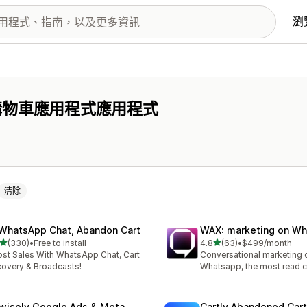
瀏
購物車應用程式應用程式
清除
 WhatsApp Chat, Abandon Cart
WAX: marketing on W
滿分 5 顆星
滿分 5 顆星
(330)
•
Free to install
4.8
(63)
•
$499/month
 330 則評價
共有 63 則評價
st Sales With WhatsApp Chat, Cart
Conversational marketing 
overy & Broadcasts!
Whatsapp, the most read 
wisely Google Ads & Meta
Cartly Abandoned Car