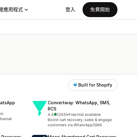
覽應用程式
登入
免費開始
Built for Shopify
hatsApp
Convertway: WhatsApp, SMS,
RCS
on
滿分 5 顆星
4.4
(205)
•
Free trial available
共有 205 則評價
channel
Boost cart recovery, sales & engage
customers via WhatsApp/SMS
t Recovery
Meeri Abandoned Cart Recovery