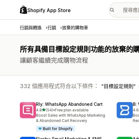
Shopify App Store
行銷與轉換
行銷
放棄的購物車
所有具備目標設定規則功能的放棄的
讓顧客繼續完成購物流程
332 個應用程式符合以下條件：
目標設定規則
Rly: WhatsApp Abandoned Cart
B:
滿分 5 顆星
4.8
(54)
•
Free plan available
4.6
共有 54 則評價
共有
Boost Sales with WhatsApp Marketing
Boo
& Abandoned Cart Recovery
Rec
Built for Shopify
Flashy: Email Marketing & SMS
Ad