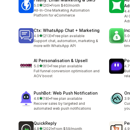
滿分 5 顆星
5.0
(20)
•
From $40/month
Ad
共有 20 則評價
All-In-One Marketing Automation
4.4
共有
Platform for eCommerce
AI 
Ads
Ctx: WhatsApp Chat + Marketing
In
滿分 5 顆星
4.9
(213)
•
Free plan available
5.0
共有 213 則評價
共有
Support chat, automation, marketing &
AI 
more with WhatsApp API
tim
AI Personalisation & Upsell
Po
滿分 5 顆星
5.0
(61)
•
Free plan available
4.7
共有 61 則評價
共有
Full funnel conversion optimisation and
Bui
AOV boost
rel
PushBot: Web Push Notification
Or
滿分 5 顆星
4.6
(18)
•
Free plan available
3.9
共有 18 則評價
共有
Recover sales by targeted and
Cus
automated web push notifications
you
QuickReply
Pe
滿分 5 顆星
4.8
(202)
•
From $59/month
4.9