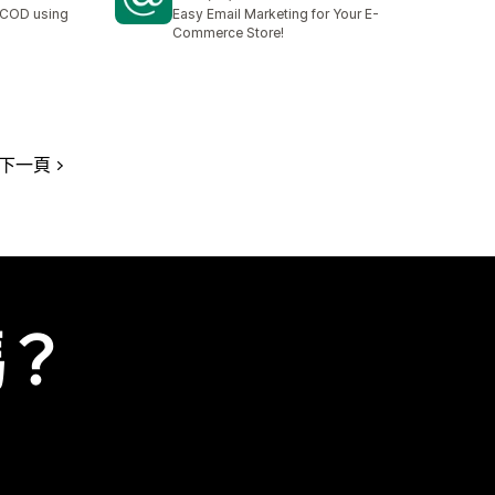
共有 76 則評價
 COD using
Easy Email Marketing for Your E-
Commerce Store!
下一頁
嗎？