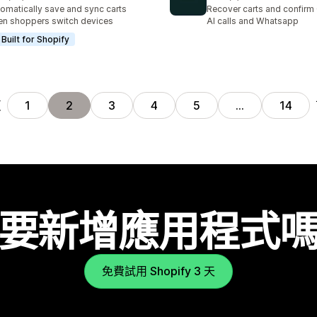
 38 則評價
共有 9 則評價
omatically save and sync carts
Recover carts and confirm
n shoppers switch devices
AI calls and Whatsapp
Built for Shopify
頁
1
2
3
4
5
…
14
要新增應用程式
免費試用 Shopify 3 天