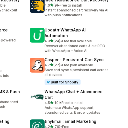
滿分 5 顆星
able
4.6
(9)
•
Free to install
共有 9 則評價
& checkout
Instant abandoned cart recovery via AI
web push notifications
erce
Updatrr WhatsApp AI
Automation
n-powered
滿分 5 顆星
4.9
(24)
•
Free trial available
共有 24 則評價
Recover abandoned carts & cut RTO
with WhatsApp + Voice AI
Casper ‑ Persistent Cart Sync
滿分 5 顆星
4.7
(27)
•
Free plan available
共有 27 則評價
Save and sync a persistent cart across
e
all devices
s into
Built for Shopify
MS & Push
WhatsApp Chat + Abandoned
Cart
 abandoned
滿分 5 顆星
4.5
(10)
•
Free to install
共有 10 則評價
ush
Automate WhatsApp support,
abandoned carts & order updates
eting
tinyEmail; Email Marketing
滿分 5 顆星
4.2
(76)
•
Free