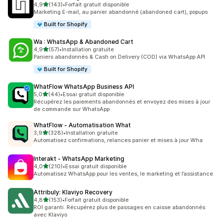
étoile(s) sur 5
4,9
(143)
•
Forfait gratuit disponible
143 avis au total
Marketing E-mail, au panier abandonné (abandoned cart), popups
Built for Shopify
Wa : WhatsApp & Abandoned Cart
étoile(s) sur 5
4,9
(57)
•
Installation gratuite
57 avis au total
Paniers abandonnés & Cash on Delivery (COD) via WhatsApp API
Built for Shopify
WhatFlow WhatsApp Business API
étoile(s) sur 5
5,0
(44)
•
Essai gratuit disponible
44 avis au total
Récupérez les paiements abandonnés et envoyez des mises à jour
de commande sur WhatsApp
WhatFlow ‑ Automatisation What
étoile(s) sur 5
3,9
(328)
•
Installation gratuite
328 avis au total
Automatisez confirmations, relances panier et mises à jour Wha
Interakt ‑ WhatsApp Marketing
étoile(s) sur 5
4,0
(210)
•
Essai gratuit disponible
210 avis au total
Automatisez WhatsApp pour les ventes, le marketing et l’assistance
Attribuly: Klaviyo Recovery
étoile(s) sur 5
4,8
(153)
•
Forfait gratuit disponible
153 avis au total
ROI garanti. Récupérez plus de passages en caisse abandonnés
avec Klaviyo