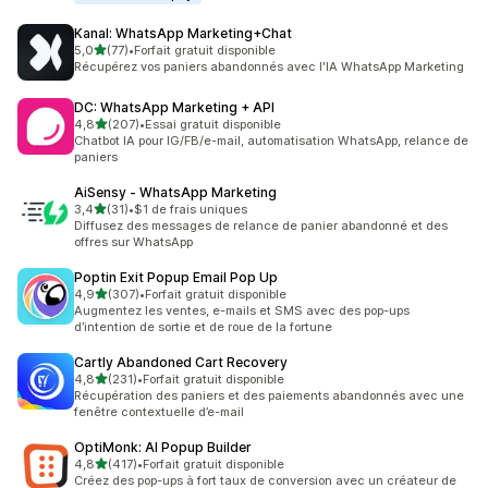
Kanal: WhatsApp Marketing+Chat
étoile(s) sur 5
5,0
(77)
•
Forfait gratuit disponible
77 avis au total
Récupérez vos paniers abandonnés avec l'IA WhatsApp Marketing
DC: WhatsApp Marketing + API
étoile(s) sur 5
4,8
(207)
•
Essai gratuit disponible
207 avis au total
Chatbot IA pour IG/FB/e-mail, automatisation WhatsApp, relance de
paniers
AiSensy ‑ WhatsApp Marketing
étoile(s) sur 5
3,4
(31)
•
$1 de frais uniques
31 avis au total
Diffusez des messages de relance de panier abandonné et des
offres sur WhatsApp
Poptin Exit Popup Email Pop Up
étoile(s) sur 5
4,9
(307)
•
Forfait gratuit disponible
307 avis au total
Augmentez les ventes, e-mails et SMS avec des pop-ups
d’intention de sortie et de roue de la fortune
Cartly Abandoned Cart Recovery
étoile(s) sur 5
4,8
(231)
•
Forfait gratuit disponible
231 avis au total
Récupération des paniers et des paiements abandonnés avec une
fenêtre contextuelle d’e-mail
OptiMonk: AI Popup Builder
étoile(s) sur 5
4,8
(417)
•
Forfait gratuit disponible
417 avis au total
Créez des pop-ups à fort taux de conversion avec un créateur de