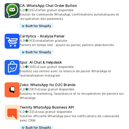
CA: WhatsApp Chat Order Button
étoile(s) sur 5
5,0
(25)
•
Forfait gratuit disponible
25 avis au total
Bouton de commande WhatsApp, confirmations automatiques et
récupération des paiements
Built for Shopify
Cartlytics ‑ Analyse Panier
étoile(s) sur 5
4,9
(43)
•
Installation gratuite
43 avis au total
Paniers en temps réel : ajouts au panier, paniers abandonnés
Built for Shopify
Spur: AI Chat & Helpdesk
étoile(s) sur 5
5,0
(105)
•
Essai gratuit disponible
105 avis au total
Boostez vos ventes avec la relance de panier WhatsApp et
l’automatisation Instagram
Zoko: WhatsApp for D2C Brands
étoile(s) sur 5
4,9
(387)
•
Essai gratuit disponible
387 avis au total
Boostez le marketing, l’assistance et la récupération de paniers sur
WhatsApp
Texnity WhatsApp Business API
étoile(s) sur 5
5,0
(32)
•
Essai gratuit disponible
32 avis au total
Solution officielle WhatsApp pour les notifications de commande
avec CRM
Built for Shopify