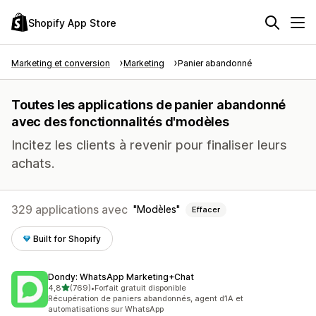
Shopify App Store
Marketing et conversion
Marketing
Panier abandonné
Toutes les applications de panier abandonné
avec des fonctionnalités d'modèles
Incitez les clients à revenir pour finaliser leurs
achats.
329 applications avec
Modèles
Effacer
Built for Shopify
Dondy: WhatsApp Marketing+Chat
étoile(s) sur 5
4,8
(769)
•
Forfait gratuit disponible
769 avis au total
Récupération de paniers abandonnés, agent d’IA et
automatisations sur WhatsApp