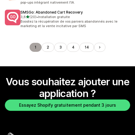
pop-ups intégrant nativement l’IA.
SMSGo: Abandoned Cart Recovery
étoile(s) sur 5
3,8
(20)
•
Installation gratuite
20 avis au total
Boostez la récupération de vos paniers abandonnés avec le
marketing et la vente incitative par SMS
1
2
3
4
14
Vous souhaitez ajouter une
application ?
Essayez Shopify gratuitement pendant 3 jours