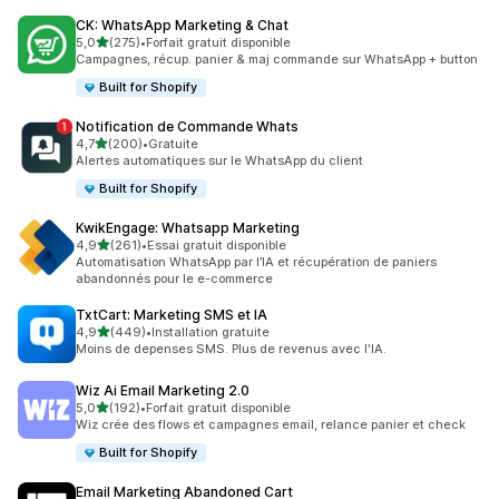
CK: WhatsApp Marketing & Chat
étoile(s) sur 5
5,0
(275)
•
Forfait gratuit disponible
275 avis au total
Campagnes, récup. panier & maj commande sur WhatsApp + button
Built for Shopify
Notification de Commande Whats
étoile(s) sur 5
4,7
(200)
•
Gratuite
200 avis au total
Alertes automatiques sur le WhatsApp du client
Built for Shopify
KwikEngage: Whatsapp Marketing
étoile(s) sur 5
4,9
(261)
•
Essai gratuit disponible
261 avis au total
Automatisation WhatsApp par l’IA et récupération de paniers
abandonnés pour le e-commerce
TxtCart: Marketing SMS et IA
étoile(s) sur 5
4,9
(449)
•
Installation gratuite
449 avis au total
Moins de depenses SMS. Plus de revenus avec l'IA.
Wiz Ai Email Marketing 2.0
étoile(s) sur 5
5,0
(192)
•
Forfait gratuit disponible
192 avis au total
Wiz crée des flows et campagnes email, relance panier et check
Built for Shopify
Email Marketing Abandoned Cart