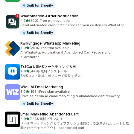
Built for Shopify
Whatomation‑Order Notification
5つ星中
4.7
(200)
•
Free plan available
合計レビュー数：200件
Send automated order notifications to your customers WhatsApp.
Built for Shopify
KwikEngage: Whatsapp Marketing
5つ星中
4.9
(261)
•
Free trial available
合計レビュー数：261件
AI WhatsApp Automation & Abandoned Cart Recovery for
eCommerce
TxtCart: SMSマーケティング＆AI
5つ星中
4.9
(449)
•
無料インストール
合計レビュー数：449件
SMSコスト削減。AIフローで収益を拡大。
Wiz ‑ AI Email Marketing
5つ星中
5.0
(193)
•
Free plan available
合計レビュー数：193件
Drive sales via AI email marketing & abandoned cart recovery
Built for Shopify
Email Marketing Abandoned Cart
5つ星中
4.9
(143)
•
無料プランあり
合計レビュー数：143件
メールマーケティングとウェブプッシュ通知による放棄されたカートと放
棄されたチェックアウト (abandoned cart)