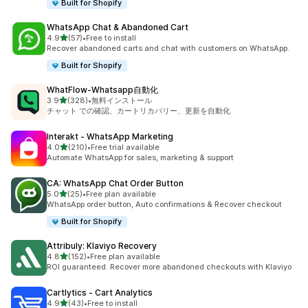
Built for Shopify
WhatsApp Chat & Abandoned Cart
5つ星中
4.9
(57)
•
Free to install
合計レビュー数：57件
Recover abandoned carts and chat with customers on WhatsApp.
Built for Shopify
WhatFlow‑Whatsapp自動化
5つ星中
3.9
(328)
•
無料インストール
合計レビュー数：328件
チャット での確認、カートリカバリー、更新を自動化
Interakt ‑ WhatsApp Marketing
5つ星中
4.0
(210)
•
Free trial available
合計レビュー数：210件
Automate WhatsApp for sales, marketing & support
CA: WhatsApp Chat Order Button
5つ星中
5.0
(25)
•
Free plan available
合計レビュー数：25件
WhatsApp order button, Auto confirmations & Recover checkout
Built for Shopify
Attribuly: Klaviyo Recovery
5つ星中
4.8
(152)
•
Free plan available
合計レビュー数：152件
ROI guaranteed. Recover more abandoned checkouts with Klaviyo
Cartlytics ‑ Cart Analytics
5つ星中
4.9
(43)
•
Free to install
合計レビュー数：43件