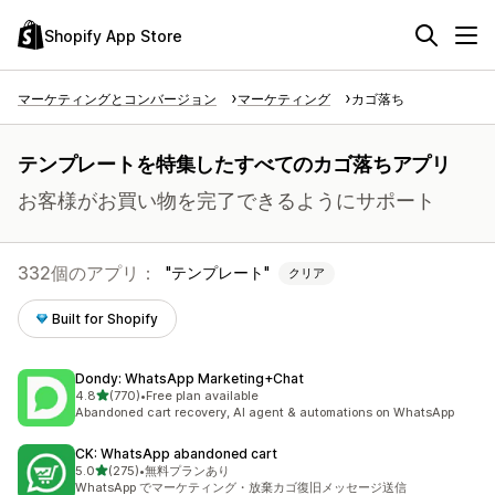
Shopify App Store
マーケティングとコンバージョン
マーケティング
カゴ落ち
テンプレートを特集したすべてのカゴ落ちアプリ
お客様がお買い物を完了できるようにサポート
332個のアプリ：
テンプレート
クリア
Built for Shopify
Dondy: WhatsApp Marketing+Chat
5つ星中
4.8
(770)
•
Free plan available
合計レビュー数：770件
Abandoned cart recovery, AI agent & automations on WhatsApp
CK: WhatsApp abandoned cart
5つ星中
5.0
(275)
•
無料プランあり
合計レビュー数：275件
WhatsApp でマーケティング・放棄カゴ復旧メッセージ送信