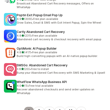
合計レビュー数：31件
Broadcast Abandoned Cart Recovery messages, Offers on
WhatsApp
Poptin Exit Popup Email Pop Up
5つ星中
4.9
(309)
•
Free plan available
合計レビュー数：309件
Grow Sales, Email & SMS with Exit Intent Popup, Spin the Wheel
Cartly Abandoned Cart Recovery
5つ星中
4.8
(231)
•
Free plan available
合計レビュー数：231件
Abandoned cart recovery & checkout recovery with email popup
OptiMonk: AI Popup Builder
5つ星中
4.8
(417)
•
Free plan available
合計レビュー数：417件
Build high-converting popups with an AI-native popup builder.
SMSGo: Abandoned Cart Recovery
5つ星中
3.8
(20)
•
Free to install
合計レビュー数：20件
Bump your Abandoned Cart Recovery with SMS Marketing & Upsell
WhatFlow WhatsApp Business API
5つ星中
4.0
(1)
•
Free trial available
合計レビュー数：1件
Recover abandoned checkouts and send order updates on
WhatsApp