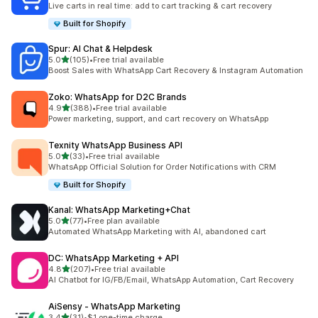
Live carts in real time: add to cart tracking & cart recovery
Built for Shopify
Spur: AI Chat & Helpdesk
5つ星中
5.0
(105)
•
Free trial available
合計レビュー数：105件
Boost Sales with WhatsApp Cart Recovery & Instagram Automation
Zoko: WhatsApp for D2C Brands
5つ星中
4.9
(388)
•
Free trial available
合計レビュー数：388件
Power marketing, support, and cart recovery on WhatsApp
Texnity WhatsApp Business API
5つ星中
5.0
(33)
•
Free trial available
合計レビュー数：33件
WhatsApp Official Solution for Order Notifications with CRM
Built for Shopify
Kanal: WhatsApp Marketing+Chat
5つ星中
5.0
(77)
•
Free plan available
合計レビュー数：77件
Automated WhatsApp Marketing with AI, abandoned cart
DC: WhatsApp Marketing + API
5つ星中
4.8
(207)
•
Free trial available
合計レビュー数：207件
AI Chatbot for IG/FB/Email, WhatsApp Automation, Cart Recovery
AiSensy ‑ WhatsApp Marketing
5つ星中
3.4
(31)
•
$1 one-time charge