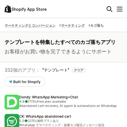
Shopify App Store
マーケティングとコンバージョン
マーケティング
カゴ落ち
テンプレートを特集したすべてのカゴ落ちアプリ
お客様がお買い物を完了できるようにサポート
332個のアプリ：
テンプレート
クリア
Built for Shopify
Dondy: WhatsApp Marketing+Chat
5つ星中
4.8
(773)
•
Free plan available
合計レビュー数：773件
Abandoned cart recovery, AI agent & automations on WhatsApp
CK: WhatsApp abandoned cart
5つ星中
5.0
(275)
•
無料プランあり
合計レビュー数：275件
WhatsApp でマーケティング・放棄カゴ復旧メッセージ送信