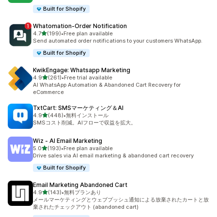
Built for Shopify
Whatomation‑Order Notification
5つ星中
4.7
(199)
•
Free plan available
合計レビュー数：199件
Send automated order notifications to your customers WhatsApp.
Built for Shopify
KwikEngage: Whatsapp Marketing
5つ星中
4.9
(261)
•
Free trial available
合計レビュー数：261件
AI WhatsApp Automation & Abandoned Cart Recovery for
eCommerce
TxtCart: SMSマーケティング＆AI
5つ星中
4.9
(448)
•
無料インストール
合計レビュー数：448件
SMSコスト削減。AIフローで収益を拡大。
Wiz ‑ AI Email Marketing
5つ星中
5.0
(193)
•
Free plan available
合計レビュー数：193件
Drive sales via AI email marketing & abandoned cart recovery
Built for Shopify
Email Marketing Abandoned Cart
5つ星中
4.9
(143)
•
無料プランあり
合計レビュー数：143件
メールマーケティングとウェブプッシュ通知による放棄されたカートと放
棄されたチェックアウト (abandoned cart)