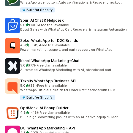
WhatsApp order button, Auto confirmations & Recover checkout
Built for Shopify
Spur: AI Chat & Helpdesk
5つ星中
5.0
(106)
•
Free trial available
合計レビュー数：106件
Boost Sales with WhatsApp Cart Recovery & Instagram Automation
Zoko: WhatsApp for D2C Brands
5つ星中
4.9
(388)
•
Free trial available
合計レビュー数：388件
Power marketing, support, and cart recovery on WhatsApp
Kanal: WhatsApp Marketing+Chat
5つ星中
5.0
(77)
•
Free plan available
合計レビュー数：77件
Automated WhatsApp Marketing with AI, abandoned cart
Texnity WhatsApp Business API
5つ星中
5.0
(33)
•
Free trial available
合計レビュー数：33件
WhatsApp Official Solution for Order Notifications with CRM
Built for Shopify
OptiMonk: AI Popup Builder
5つ星中
4.8
(418)
•
Free plan available
合計レビュー数：418件
Build high-converting popups with an AI-native popup builder.
DC: WhatsApp Marketing + API
5つ星中
4.8
(207)
•
Free trial available