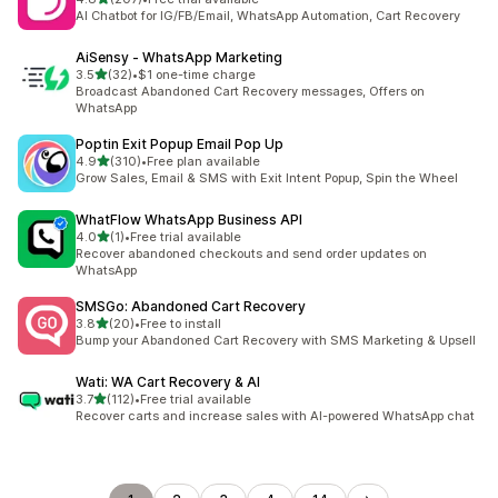
合計レビュー数：207件
AI Chatbot for IG/FB/Email, WhatsApp Automation, Cart Recovery
AiSensy ‑ WhatsApp Marketing
5つ星中
3.5
(32)
•
$1 one-time charge
合計レビュー数：32件
Broadcast Abandoned Cart Recovery messages, Offers on
WhatsApp
Poptin Exit Popup Email Pop Up
5つ星中
4.9
(310)
•
Free plan available
合計レビュー数：310件
Grow Sales, Email & SMS with Exit Intent Popup, Spin the Wheel
WhatFlow WhatsApp Business API
5つ星中
4.0
(1)
•
Free trial available
合計レビュー数：1件
Recover abandoned checkouts and send order updates on
WhatsApp
SMSGo: Abandoned Cart Recovery
5つ星中
3.8
(20)
•
Free to install
合計レビュー数：20件
Bump your Abandoned Cart Recovery with SMS Marketing & Upsell
Wati: WA Cart Recovery & AI
5つ星中
3.7
(112)
•
Free trial available
合計レビュー数：112件
Recover carts and increase sales with AI-powered WhatsApp chat