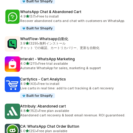
Built for Shopify
WhatsApp Chat & Abandoned Cart
5つ星中
4.9
(57)
•
Free to install
合計レビュー数：57件
Recover abandoned carts and chat with customers on WhatsApp.
Built for Shopify
WhatFlow‑Whatsapp自動化
5つ星中
3.9
(329)
•
無料インストール
合計レビュー数：329件
チャット での確認、カートリカバリー、更新を自動化
Interakt ‑ WhatsApp Marketing
5つ星中
4.0
(211)
•
Free trial available
合計レビュー数：211件
Automate WhatsApp for sales, marketing & support
Cartlytics ‑ Cart Analytics
5つ星中
4.9
(43)
•
Free to install
合計レビュー数：43件
Live carts in real time: add to cart tracking & cart recovery
Built for Shopify
Attribuly: Abandoned cart
5つ星中
4.8
(152)
•
Free plan available
合計レビュー数：152件
Abandoned cart recovery & boost email revenue. ROI guaranteed.
CA: WhatsApp Chat Order Button
5つ星中
5.0
(25)
•
Free plan available
合計レビュー数：25件