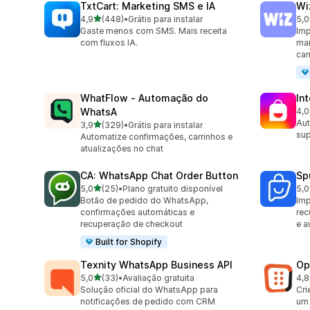
TxtCart: Marketing SMS e IA
Wi
de 5 estrelas
4,9
(448)
•
Grátis para instalar
5,0
448 avaliações ao todo
193
Gaste menos com SMS. Mais receita
Imp
com fluxos IA.
mar
car
WhatFlow ‑ Automação do
In
WhatsA
4,0
211
Aut
de 5 estrelas
3,9
(329)
•
Grátis para instalar
329 avaliações ao todo
sup
Automatize confirmações, carrinhos e
atualizações no chat
CA: WhatsApp Chat Order Button
Sp
de 5 estrelas
5,0
(25)
•
Plano gratuito disponível
5,0
25 avaliações ao todo
106
Botão de pedido do WhatsApp,
Imp
confirmações automáticas e
rec
recuperação de checkout
e a
Built for Shopify
Texnity WhatsApp Business API
Op
de 5 estrelas
5,0
(33)
•
Avaliação gratuita
4,8
33 avaliações ao todo
418
Solução oficial do WhatsApp para
Cri
notificações de pedido com CRM
um 