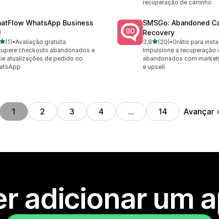
recuperação de carrinho
atFlow WhatsApp Business
SMSGo: Abandoned Ca
I
Recovery
de 5 estrelas
de 5 estrelas
(1)
•
Avaliação gratuita
3,8
(20)
•
Grátis para insta
valiações ao todo
20 avaliações ao todo
cupere checkouts abandonados e
Impulsione a recuperação 
ie atualizações de pedido no
abandonados com market
atsApp
e upsell
Avançar
1
2
3
4
…
14
r adicionar um 