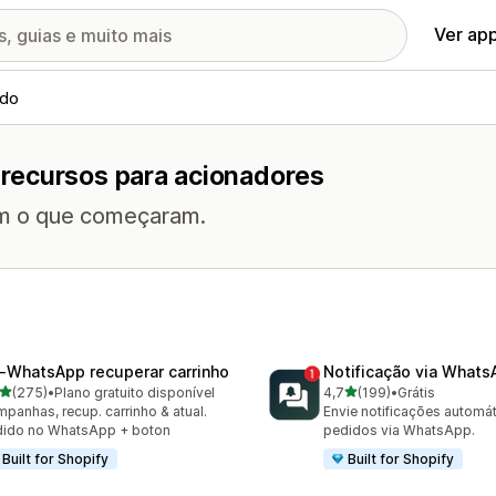
Ver ap
ado
recursos para acionadores
rem o que começaram.
‑WhatsApp recuperar carrinho
Notificação via What
de 5 estrelas
de 5 estrelas
(275)
•
Plano gratuito disponível
4,7
(199)
•
Grátis
 avaliações ao todo
199 avaliações ao todo
panhas, recup. carrinho & atual.
Envie notificações automá
dido no WhatsApp + boton
pedidos via WhatsApp.
Built for Shopify
Built for Shopify