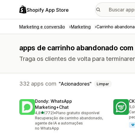
Shopify App Store
Marketing e conversão
Marketing
Carrinho abandon
apps de carrinho abandonado com 
Traga os clientes de volta para termina
332 apps com
Acionadores
Limpar
Dondy: WhatsApp
CK
Marketing+Chat
5,0
275
Cam
de 5 estrelas
4,8
(772)
•
Plano gratuito disponível
772 avaliações ao todo
pe
Recuperação de carrinho abandonado,
agente de IA e automações
no WhatsApp