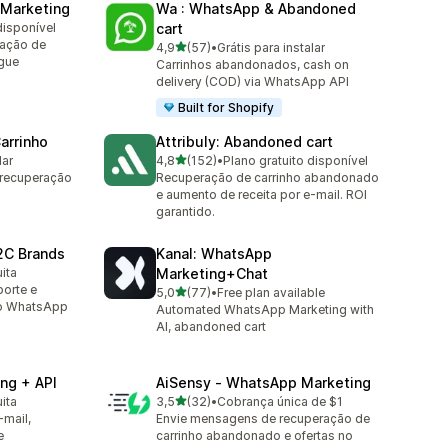
 Marketing
Wa : WhatsApp & Abandoned
disponível
cart
ração de
de 5 estrelas
4,9
(57)
•
Grátis para instalar
57 avaliações ao todo
gue
Carrinhos abandonados, cash on
delivery (COD) via WhatsApp API
Built for Shopify
Carrinho
Attribuly: Abandoned cart
de 5 estrelas
lar
4,8
(152)
•
Plano gratuito disponível
152 avaliações ao todo
 recuperação
Recuperação de carrinho abandonado
e aumento de receita por e-mail. ROI
garantido.
2C Brands
Kanal: WhatsApp
ita
Marketing+Chat
porte e
de 5 estrelas
5,0
(77)
•
Free plan available
77 avaliações ao todo
no WhatsApp
Automated WhatsApp Marketing with
AI, abandoned cart
ng + API
AiSensy ‑ WhatsApp Marketing
de 5 estrelas
ita
3,5
(32)
•
Cobrança única de $1
32 avaliações ao todo
-mail,
Envie mensagens de recuperação de
e
carrinho abandonado e ofertas no