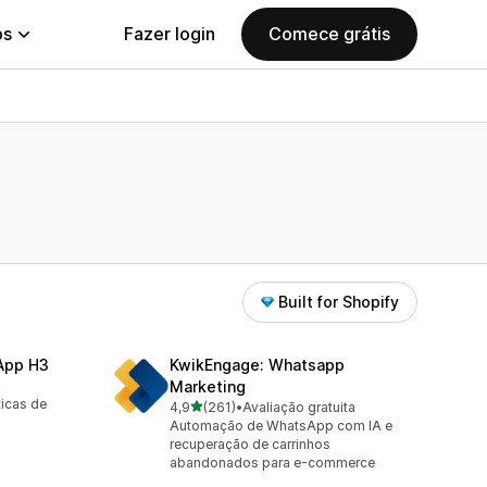
ps
Fazer login
Comece grátis
Built for Shopify
sApp H3
KwikEngage: Whatsapp
Marketing
ticas de
de 5 estrelas
4,9
(261)
•
Avaliação gratuita
261 avaliações ao todo
Automação de WhatsApp com IA e
recuperação de carrinhos
abandonados para e-commerce