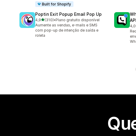
Built for Shopify
Poptin Exit Popup Email Pop Up
Wh
de 5 estrelas
4,9
(310)
•
Plano gratuito disponível
AP
310 avaliações ao todo
Aumente as vendas, e-mails e SMS
4,0
1 a
com pop-up de intenção de saída e
Re
roleta
env
Wh
Que