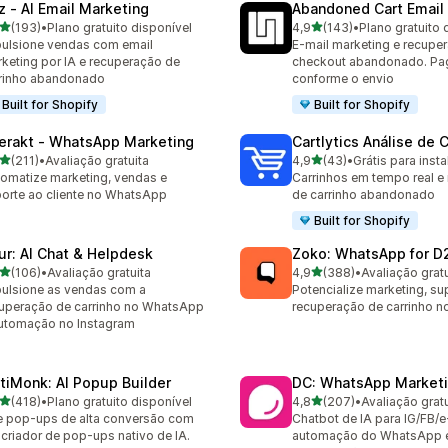
z ‑ AI Email Marketing
Abandoned Cart Email
de 5 estrelas
de 5 estrelas
(193)
•
Plano gratuito disponível
4,9
(143)
•
Plano gratuito 
 avaliações ao todo
143 avaliações ao todo
ulsione vendas com email
E-mail marketing e recupe
keting por IA e recuperação de
checkout abandonado. Pa
rinho abandonado
conforme o envio
Built for Shopify
Built for Shopify
terakt ‑ WhatsApp Marketing
Cartlytics Análise de 
de 5 estrelas
de 5 estrelas
(211)
•
Avaliação gratuita
4,9
(43)
•
Grátis para insta
 avaliações ao todo
43 avaliações ao todo
omatize marketing, vendas e
Carrinhos em tempo real e
orte ao cliente no WhatsApp
de carrinho abandonado
Built for Shopify
ur: AI Chat & Helpdesk
Zoko: WhatsApp for D
de 5 estrelas
de 5 estrelas
(106)
•
Avaliação gratuita
4,9
(388)
•
Avaliação gratu
 avaliações ao todo
388 avaliações ao todo
ulsione as vendas com a
Potencialize marketing, su
uperação de carrinho no WhatsApp
recuperação de carrinho 
utomação no Instagram
tiMonk: AI Popup Builder
DC: WhatsApp Marketi
de 5 estrelas
de 5 estrelas
(418)
•
Plano gratuito disponível
4,8
(207)
•
Avaliação gratu
 avaliações ao todo
207 avaliações ao todo
e pop-ups de alta conversão com
Chatbot de IA para IG/FB/e
criador de pop-ups nativo de IA.
automação do WhatsApp 