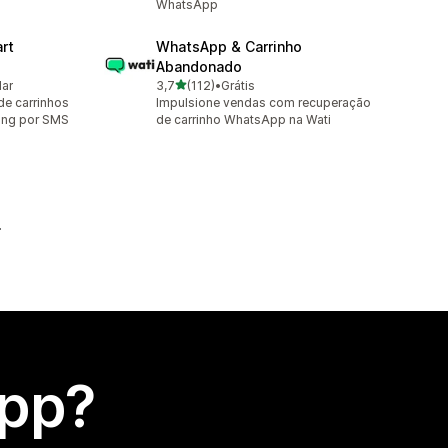
WhatsApp
rt
WhatsApp & Carrinho
Abandonado
de 5 estrelas
lar
3,7
(112)
•
Grátis
112 avaliações ao todo
de carrinhos
Impulsione vendas com recuperação
ing por SMS
de carrinho WhatsApp na Wati
app?