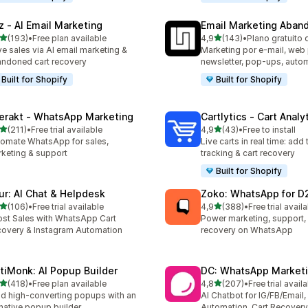
z ‑ AI Email Marketing
Email Marketing Aban
de 5 estrelas
de 5 estrelas
(193)
•
Free plan available
4,9
(143)
•
Plano gratuito 
 total de avaliações
143 total de avaliações
ve sales via AI email marketing &
Marketing por e-mail, web
ndoned cart recovery
newsletter, pop-ups, aut
Built for Shopify
Built for Shopify
terakt ‑ WhatsApp Marketing
Cartlytics ‑ Cart Analy
de 5 estrelas
de 5 estrelas
(211)
•
Free trial available
4,9
(43)
•
Free to install
 total de avaliações
43 total de avaliações
omate WhatsApp for sales,
Live carts in real time: add 
keting & support
tracking & cart recovery
Built for Shopify
ur: AI Chat & Helpdesk
Zoko: WhatsApp for D
de 5 estrelas
de 5 estrelas
(106)
•
Free trial available
4,9
(388)
•
Free trial avail
 total de avaliações
388 total de avaliações
st Sales with WhatsApp Cart
Power marketing, support, 
overy & Instagram Automation
recovery on WhatsApp
tiMonk: AI Popup Builder
DC: WhatsApp Marketi
de 5 estrelas
de 5 estrelas
(418)
•
Free plan available
4,8
(207)
•
Free trial avail
 total de avaliações
207 total de avaliações
ld high-converting popups with an
AI Chatbot for IG/FB/Emai
native popup builder.
Automation, Cart Recovery