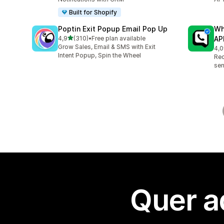
Built for Shopify
Poptin Exit Popup Email Pop Up
Wh
de 5 estrelas
4,9
(310)
•
Free plan available
AP
310 total de avaliações
Grow Sales, Email & SMS with Exit
4,0
1 t
Intent Popup, Spin the Wheel
Re
sen
Quer a