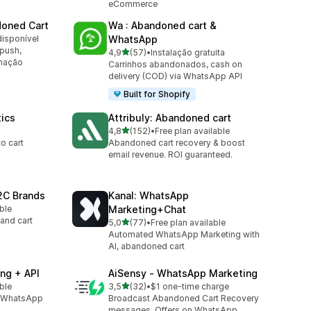
eCommerce
doned Cart
Wa : Abandoned cart &
disponível
WhatsApp
 push,
de 5 estrelas
4,9
(57)
•
Instalação gratuita
57 total de avaliações
omação
Carrinhos abandonados, cash on
delivery (COD) via WhatsApp API
Built for Shopify
tics
Attribuly: Abandoned cart
de 5 estrelas
4,8
(152)
•
Free plan available
152 total de avaliações
to cart
Abandoned cart recovery & boost
email revenue. ROI guaranteed.
2C Brands
Kanal: WhatsApp
able
Marketing+Chat
and cart
de 5 estrelas
5,0
(77)
•
Free plan available
77 total de avaliações
Automated WhatsApp Marketing with
AI, abandoned cart
ng + API
AiSensy ‑ WhatsApp Marketing
de 5 estrelas
able
3,5
(32)
•
$1 one-time charge
32 total de avaliações
l, WhatsApp
Broadcast Abandoned Cart Recovery
messages, Offers on WhatsApp