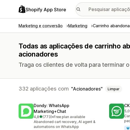
Shopify App Store
Marketing e conversão
Marketing
Carrinho abandon
Todas as aplicações de carrinho 
acionadores
Traga os clientes de volta para terminar
332 aplicações com
Acionadores
Limpar
Dondy: WhatsApp
CK
Marketing+Chat
5,0
275
Cam
de 5 estrelas
4,8
(773)
•
Free plan available
773 total de avaliações
pe
Abandoned cart recovery, AI agent &
automations on WhatsApp