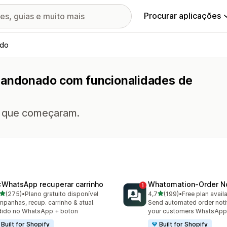
Procurar aplicações
ado
abandonado com funcionalidades de
 o que começaram.
:WhatsApp recuperar carrinho
Whatomation‑Order No
de 5 estrelas
de 5 estrelas
(275)
•
Plano gratuito disponível
4,7
(199)
•
Free plan avail
 total de avaliações
199 total de avaliações
panhas, recup. carrinho & atual.
Send automated order notif
dido no WhatsApp + boton
your customers WhatsApp
Built for Shopify
Built for Shopify