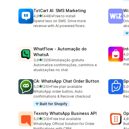
TxtCart AI: SMS Marketing
Wi
de 5 estrelas
4,9
(448)
•
Free to install
5,0
448 total de avaliações
193
Spend less on SMS. Drive more
Dri
revenue with AI powered flows.
aba
WhatFlow ‑ Automação do
In
WhatsA
4,0
211
Aut
de 5 estrelas
3,9
(329)
•
Instalação gratuita
329 total de avaliações
mar
Automatize confirmações, carrinhos e
atualizações no chat
CA: WhatsApp Chat Order Button
Sp
de 5 estrelas
5,0
(25)
•
Free plan available
5,0
25 total de avaliações
106
WhatsApp order button, Auto
Boo
confirmations & Recover checkout
Rec
Built for Shopify
Texnity WhatsApp Business API
Op
de 5 estrelas
5,0
(33)
•
Free trial available
4,8
33 total de avaliações
418
WhatsApp Official Solution for Order
Bui
Notifications with CRM
AI-