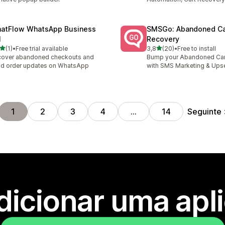
atFlow WhatsApp Business
SMSGo: Abandoned Ca
I
Recovery
de 5 estrelas
de 5 estrelas
(1)
•
Free trial available
3,8
(20)
•
Free to install
otal de avaliações
20 total de avaliações
cover abandoned checkouts and
Bump your Abandoned Car
d order updates on WhatsApp
with SMS Marketing & Upse
Seguinte
1
2
3
4
…
14
dicionar uma apl