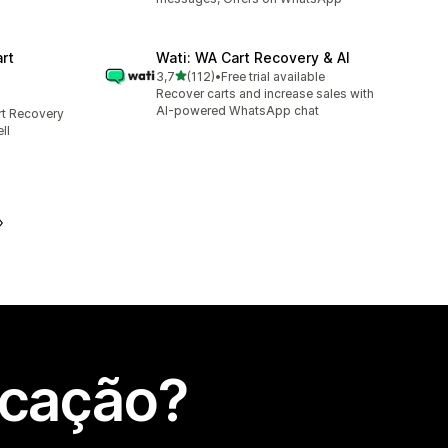
rt
Wati: WA Cart Recovery & AI
de 5 estrelas
3,7
(112)
•
Free trial available
112 total de avaliações
Recover carts and increase sales with
AI-powered WhatsApp chat
t Recovery
ll
icação?