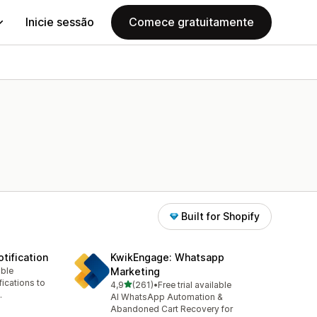
Inicie sessão
Comece gratuitamente
Built for Shopify
tification
KwikEngage: Whatsapp
able
Marketing
ications to
de 5 estrelas
4,9
(261)
•
Free trial available
261 total de avaliações
.
AI WhatsApp Automation &
Abandoned Cart Recovery for