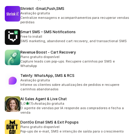
Shrinkit ‑Email,Push,SMS
Avaliação gratuita
Centralize mensagens e acompanhamentos para recuperar vendas
perdidas
Smart SMS – SMS Notifications
Free to install
SMS marketing, abandoned cart recovery, and transactional SMS
Revenue Boost ‑ Cart Recovery
Plano gratuito disponível
Capture leads com pop-ups. Recupere carrinhos por SMS e
WhatsApp
Telinfy: WhatsApp, SMS & RCS
Avaliação gratuita
Informe os clientes sobre atualizações de pedidos e recupere
carrinhos abandonados
AI Sales Agent & Live Chat
de 5 estrelas
5,0
(1)
•
Avaliação gratuita
1 avaliações ao todo
O agente de vendas por IA responde aos compradores e fecha a
venda
DontGo Email SMS & Exit Popups
Plano gratuito disponível
Pop-ups de e-mail, SMS e intenção de saída para o crescimento