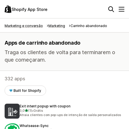
Shopify App Store
Marketing e conversão
Marketing
Carrinho abandonado
Apps de carrinho abandonado
Traga os clientes de volta para terminarem o
que começaram.
332 apps
Built for Shopify
Exit intent popup with coupon
de 5 estrelas
3,0
(1)
•
Grátis
1 avaliações ao todo
Atraia clientes com pop-ups de intenção de saída personalizados
Whatsease‑Sync