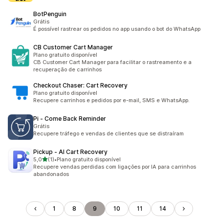
BotPenguin
Grátis
É possível rastrear os pedidos no app usando o bot do WhatsApp
CB Customer Cart Manager
Plano gratuito disponível
CB Customer Cart Manager para facilitar o rastreamento e a
recuperação de carrinhos
Checkout Chaser: Cart Recovery
Plano gratuito disponível
Recupere carrinhos e pedidos por e-mail, SMS e WhatsApp.
Pi ‑ Come Back Reminder
Grátis
Recupere tráfego e vendas de clientes que se distraíram
Pickup ‑ AI Cart Recovery
de 5 estrelas
5,0
(1)
•
Plano gratuito disponível
1 avaliações ao todo
Recupere vendas perdidas com ligações por IA para carrinhos
abandonados
1
8
9
10
11
14