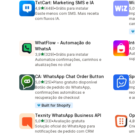
TxtCart: Marketing SMS e IA
Wi
de 5 estrelas
4,9
(448)
•
Grátis para instalar
5,0
448 avaliações ao todo
192
Gaste menos com SMS. Mais receita
Imp
com fluxos IA.
mar
car
WhatFlow ‑ Automação do
In
WhatsA
4,0
211
Aut
de 5 estrelas
3,9
(329)
•
Grátis para instalar
329 avaliações ao todo
sup
Automatize confirmações, carrinhos e
atualizações no chat
CA: WhatsApp Chat Order Button
Sp
de 5 estrelas
5,0
(25)
•
Plano gratuito disponível
5,0
25 avaliações ao todo
106
Botão de pedido do WhatsApp,
Imp
confirmações automáticas e
rec
recuperação de checkout
e a
Built for Shopify
Texnity WhatsApp Business API
Op
de 5 estrelas
5,0
(33)
•
Avaliação gratuita
4,8
33 avaliações ao todo
418
Solução oficial do WhatsApp para
Cri
notificações de pedido com CRM
um 