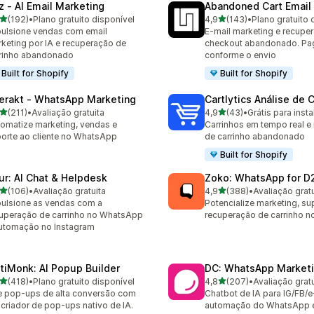
z ‑ AI Email Marketing
Abandoned Cart Email
de 5 estrelas
de 5 estrelas
(192)
•
Plano gratuito disponível
4,9
(143)
•
Plano gratuito 
 avaliações ao todo
143 avaliações ao todo
ulsione vendas com email
E-mail marketing e recupe
keting por IA e recuperação de
checkout abandonado. Pa
rinho abandonado
conforme o envio
Built for Shopify
Built for Shopify
terakt ‑ WhatsApp Marketing
Cartlytics Análise de 
de 5 estrelas
de 5 estrelas
(211)
•
Avaliação gratuita
4,9
(43)
•
Grátis para insta
 avaliações ao todo
43 avaliações ao todo
omatize marketing, vendas e
Carrinhos em tempo real e
orte ao cliente no WhatsApp
de carrinho abandonado
Built for Shopify
ur: AI Chat & Helpdesk
Zoko: WhatsApp for D
de 5 estrelas
de 5 estrelas
(106)
•
Avaliação gratuita
4,9
(388)
•
Avaliação gratu
 avaliações ao todo
388 avaliações ao todo
ulsione as vendas com a
Potencialize marketing, su
uperação de carrinho no WhatsApp
recuperação de carrinho 
utomação no Instagram
tiMonk: AI Popup Builder
DC: WhatsApp Marketi
de 5 estrelas
de 5 estrelas
(418)
•
Plano gratuito disponível
4,8
(207)
•
Avaliação gratu
 avaliações ao todo
207 avaliações ao todo
e pop-ups de alta conversão com
Chatbot de IA para IG/FB/e
criador de pop-ups nativo de IA.
automação do WhatsApp 