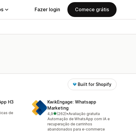
ps
Fazer login
Comece grátis
Built for Shopify
sApp H3
KwikEngage: Whatsapp
Marketing
ticas de
de 5 estrelas
4,9
(262)
•
Avaliação gratuita
262 avaliações ao todo
Automação de WhatsApp com IA e
recuperação de carrinhos
abandonados para e-commerce