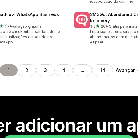
recuperação de carrinho
atFlow WhatsApp Business
SMSGo: Abandoned Ca
I
Recovery
de 5 estrelas
de 5 estrelas
(1)
•
Avaliação gratuita
3,8
(20)
•
Grátis para insta
valiações ao todo
20 avaliações ao todo
cupere checkouts abandonados e
Impulsione a recuperação 
ie atualizações de pedido no
abandonados com market
atsApp
e upsell
Avançar
1
2
3
4
…
14
r adicionar um 