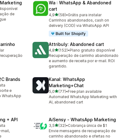
 Marketing
Wa : WhatsApp & Abandoned
disponível
cart
ração de
de 5 estrelas
4,9
(58)
•
Grátis para instalar
58 avaliações ao todo
gue
Carrinhos abandonados, cash on
delivery (COD) via WhatsApp API
Built for Shopify
Carrinho
Attribuly: Abandoned cart
de 5 estrelas
lar
4,8
(152)
•
Plano gratuito disponível
152 avaliações ao todo
 recuperação
Recuperação de carrinho abandonado
e aumento de receita por e-mail. ROI
garantido.
2C Brands
Kanal: WhatsApp
ita
Marketing+Chat
porte e
de 5 estrelas
5,0
(77)
•
Free plan available
77 avaliações ao todo
no WhatsApp
Automated WhatsApp Marketing with
AI, abandoned cart
ng + API
AiSensy ‑ WhatsApp Marketing
de 5 estrelas
ita
3,5
(32)
•
Cobrança única de $1
32 avaliações ao todo
-mail,
Envie mensagens de recuperação de
e
carrinho abandonado e ofertas no