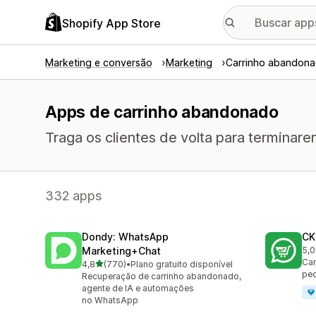
Shopify App Store
Marketing e conversão
Marketing
Carrinho abandon
Apps de carrinho abandonado
Traga os clientes de volta para termina
332 apps
Dondy: WhatsApp
CK
Marketing+Chat
5,0
275
Cam
de 5 estrelas
4,8
(770)
•
Plano gratuito disponível
770 avaliações ao todo
pe
Recuperação de carrinho abandonado,
agente de IA e automações
no WhatsApp