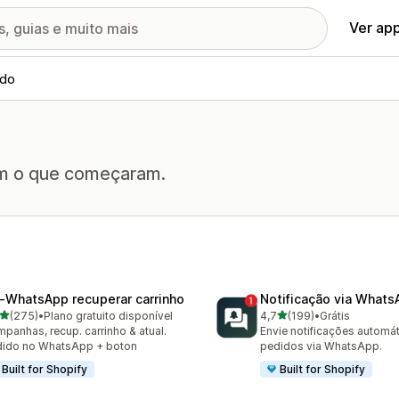
Ver ap
ado
rem o que começaram.
‑WhatsApp recuperar carrinho
Notificação via What
de 5 estrelas
de 5 estrelas
(275)
•
Plano gratuito disponível
4,7
(199)
•
Grátis
 avaliações ao todo
199 avaliações ao todo
panhas, recup. carrinho & atual.
Envie notificações automá
dido no WhatsApp + boton
pedidos via WhatsApp.
Built for Shopify
Built for Shopify