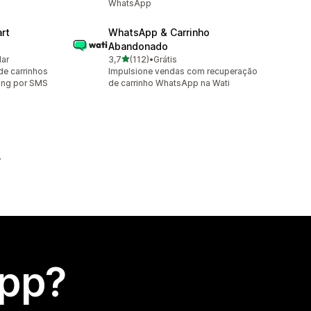
WhatsApp
rt
WhatsApp & Carrinho
Abandonado
de 5 estrelas
lar
3,7
(112)
•
Grátis
112 avaliações ao todo
de carrinhos
Impulsione vendas com recuperação
ing por SMS
de carrinho WhatsApp na Wati
app?