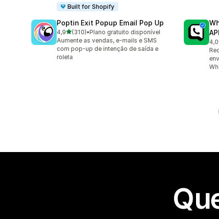
Built for Shopify
Poptin Exit Popup Email Pop Up
Wh
de 5 estrelas
4,9
(310)
•
Plano gratuito disponível
AP
310 avaliações ao todo
Aumente as vendas, e-mails e SMS
4,0
1 a
com pop-up de intenção de saída e
Re
roleta
env
Wh
Que