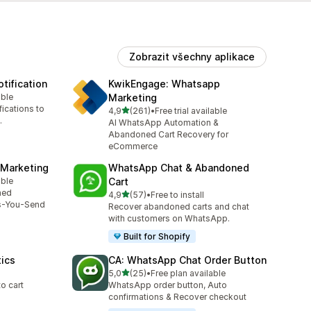
Zobrazit všechny aplikace
tification
KwikEngage: Whatsapp
able
Marketing
9
ications to
z 5 hvězd
4,9
(261)
•
Free trial available
Celkový počet recenzí: 261
.
AI WhatsApp Automation &
Abandoned Cart Recovery for
eCommerce
 Marketing
WhatsApp Chat & Abandoned
able
Cart
3
ned
z 5 hvězd
4,9
(57)
•
Free to install
Celkový počet recenzí: 57
s-You-Send
Recover abandoned carts and chat
with customers on WhatsApp.
Built for Shopify
tics
CA: WhatsApp Chat Order Button
z 5 hvězd
5,0
(25)
•
Free plan available
Celkový počet recenzí: 25
to cart
WhatsApp order button, Auto
confirmations & Recover checkout