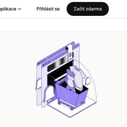
aplikace
Přihlásit se
Začít zdarma