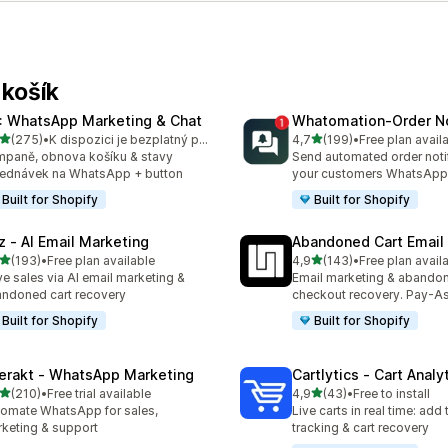
 košík
: WhatsApp Marketing & Chat
Whatomation‑Order No
z 5 hvězd
z 5 hvězd
(275)
•
K dispozici je bezplatný plán
4,7
(199)
•
Free plan avail
kový počet recenzí: 275
Celkový počet recenzí: 19
paně, obnova košíku & stavy
Send automated order notif
ednávek na WhatsApp + button
your customers WhatsApp
Built for Shopify
Built for Shopify
z ‑ AI Email Marketing
Abandoned Cart Email
z 5 hvězd
z 5 hvězd
(193)
•
Free plan available
4,9
(143)
•
Free plan avail
kový počet recenzí: 193
Celkový počet recenzí: 14
ve sales via AI email marketing &
Email marketing & abando
ndoned cart recovery
checkout recovery. Pay-A
Built for Shopify
Built for Shopify
terakt ‑ WhatsApp Marketing
Cartlytics ‑ Cart Analy
z 5 hvězd
z 5 hvězd
(210)
•
Free trial available
4,9
(43)
•
Free to install
kový počet recenzí: 210
Celkový počet recenzí: 43
omate WhatsApp for sales,
Live carts in real time: add 
keting & support
tracking & cart recovery