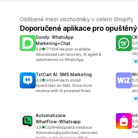
Oblíbené mezi obchodníky v celém Shopify
Doporučené aplikace pro opuštěný
Dondy: WhatsApp
CK
Marketing+Chat
5,0
Cel
Kam
z 5 hvězd
4,8
(770)
•
Free plan available
Celkový počet recenzí: 770
obj
Abandoned cart recovery, AI agent &
automations on WhatsApp
TxtCart AI: SMS Marketing
Wi
z 5 hvězd
4,9
(450)
•
Free to install
5,0
Celkový počet recenzí: 450
Cel
Spend less on SMS. Drive more
Dri
revenue with AI powered flows.
aba
Automatizace
In
WhatFlow‑Whatsapp
4,0
Cel
Aut
z 5 hvězd
3,9
(328)
•
Bezplatná instalace
Celkový počet recenzí: 328
mar
Automatizujte potvrzení, obnovení
košíku a aktualizace na What