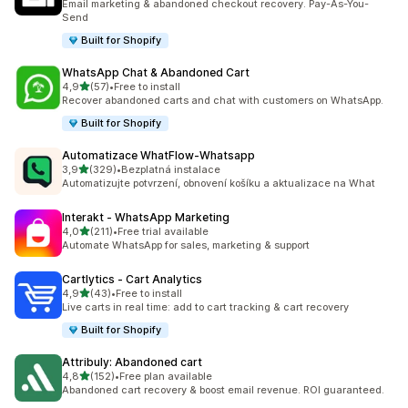
Email marketing & abandoned checkout recovery. Pay-As-You-
Send
Built for Shopify
WhatsApp Chat & Abandoned Cart
z 5 hvězd
4,9
(57)
•
Free to install
Celkový počet recenzí: 57
Recover abandoned carts and chat with customers on WhatsApp.
Built for Shopify
Automatizace WhatFlow‑Whatsapp
z 5 hvězd
3,9
(329)
•
Bezplatná instalace
Celkový počet recenzí: 329
Automatizujte potvrzení, obnovení košíku a aktualizace na What
Interakt ‑ WhatsApp Marketing
z 5 hvězd
4,0
(211)
•
Free trial available
Celkový počet recenzí: 211
Automate WhatsApp for sales, marketing & support
Cartlytics ‑ Cart Analytics
z 5 hvězd
4,9
(43)
•
Free to install
Celkový počet recenzí: 43
Live carts in real time: add to cart tracking & cart recovery
Built for Shopify
Attribuly: Abandoned cart
z 5 hvězd
4,8
(152)
•
Free plan available
Celkový počet recenzí: 152
Abandoned cart recovery & boost email revenue. ROI guaranteed.