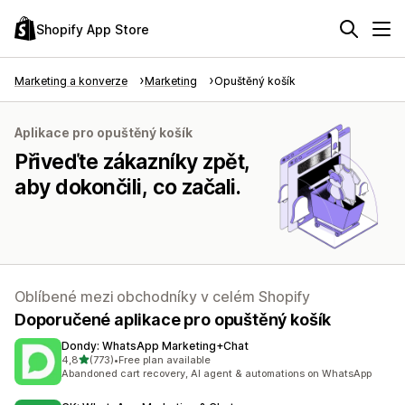
Shopify App Store
Marketing a konverze
Marketing
Opuštěný košík
Aplikace pro opuštěný košík
Přiveďte zákazníky zpět,
aby dokončili, co začali.
Oblíbené mezi obchodníky v celém Shopify
Doporučené aplikace pro opuštěný košík
Dondy: WhatsApp Marketing+Chat
z 5 hvězd
4,8
(773)
•
Free plan available
Celkový počet recenzí: 773
Abandoned cart recovery, AI agent & automations on WhatsApp