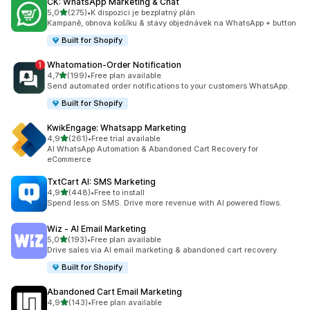
CK: WhatsApp Marketing & Chat
z 5 hvězd
5,0
(275)
•
K dispozici je bezplatný plán
Celkový počet recenzí: 275
Kampaně, obnova košíku & stavy objednávek na WhatsApp + button
Built for Shopify
Whatomation‑Order Notification
z 5 hvězd
4,7
(199)
•
Free plan available
Celkový počet recenzí: 199
Send automated order notifications to your customers WhatsApp.
Built for Shopify
KwikEngage: Whatsapp Marketing
z 5 hvězd
4,9
(261)
•
Free trial available
Celkový počet recenzí: 261
AI WhatsApp Automation & Abandoned Cart Recovery for
eCommerce
TxtCart AI: SMS Marketing
z 5 hvězd
4,9
(448)
•
Free to install
Celkový počet recenzí: 448
Spend less on SMS. Drive more revenue with AI powered flows.
Wiz ‑ AI Email Marketing
z 5 hvězd
5,0
(193)
•
Free plan available
Celkový počet recenzí: 193
Drive sales via AI email marketing & abandoned cart recovery
Built for Shopify
Abandoned Cart Email Marketing
z 5 hvězd
4,9
(143)
•
Free plan available
Celkový počet recenzí: 143