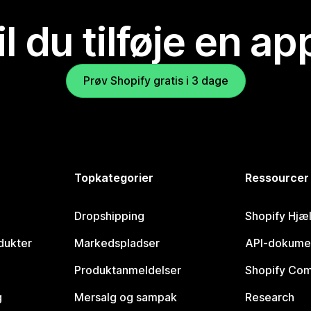
il du tilføje en ap
Prøv Shopify gratis i 3 dage
Topkategorier
Ressourcer
Dropshipping
Shopify Hjæ
dukter
Markedspladser
API-dokume
Produktanmeldelser
Shopify Co
g
Mersalg og sampak
Research