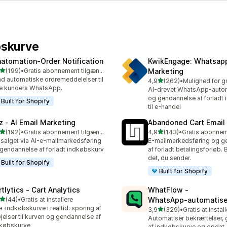
bskurve
atomation‑Order Notification
KwikEngage: Whatsap
ud af 5 stjerner
(199)
•
Gratis abonnement tilgængeligt
Marketing
 anmeldelser i alt
d automatiske ordremeddelelser til
ud af 5 stjerner
4,9
(262)
•
262 anmeldelser i alt
e kunders WhatsApp.
AI-drevet WhatsApp-autom
og gendannelse af forladt
Built for Shopify
til e-handel
z ‑ AI Email Marketing
Abandoned Cart Email
ud af 5 stjerner
ud af 5 stjerner
(192)
•
Gratis abonnement tilgængeligt
4,9
(143)
•
 anmeldelser i alt
143 anmeldelser i alt
salget via AI-e-mailmarkedsføring
E-mailmarkedsføring og g
gendannelse af forladt indkøbskurv
af forladt betalingsforløb. 
det, du sender.
Built for Shopify
Built for Shopify
tlytics ‑ Cart Analytics
WhatFlow ‑
ud af 5 stjerner
(44)
•
Gratis at installere
WhatsApp‑automatis
anmeldelser i alt
e-indkøbskurve i realtid: sporing af
ud af 5 stjerner
3,9
(329)
•
Gratis at instal
329 anmeldelser i alt
føjelser til kurven og gendannelse af
Automatiser bekræftelser,
købskurve
af indkøbskurve og opdat