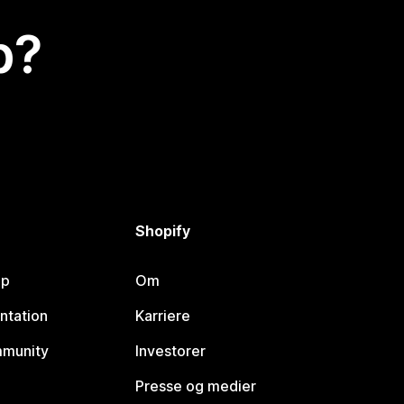
p?
Shopify
lp
Om
ntation
Karriere
mmunity
Investorer
Presse og medier