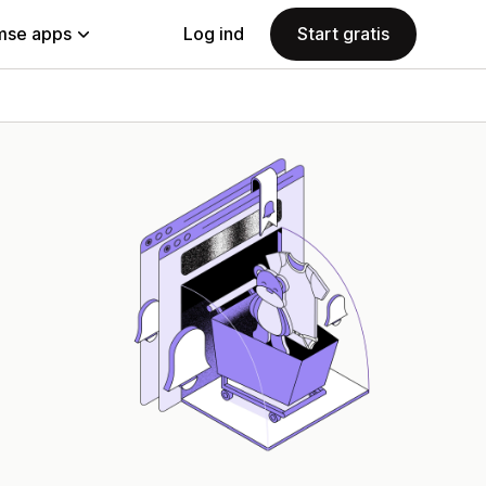
se apps
Log ind
Start gratis