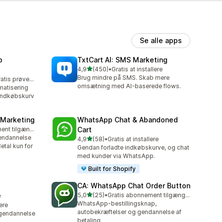
Se alle apps
p
TxtCart AI: SMS Marketing
ud af 5 stjerner
4,9
(450)
•
Gratis at installere
450 anmeldelser i alt
Brug mindre på SMS. Skab mere
Mulighed for gratis prøveperiode
omsætning med AI-baserede flows.
atisering
 indkøbskurv
 Marketing
WhatsApp Chat & Abandoned
Gratis abonnement tilgængeligt
Cart
endannelse
ud af 5 stjerner
4,9
(58)
•
Gratis at installere
58 anmeldelser i alt
Betal kun for
Gendan forladte indkøbskurve, og chat
med kunder via WhatsApp.
Built for Shopify
CA: WhatsApp Chat Order Button
ud af 5 stjerner
e
5,0
(25)
•
Gratis abonnement tilgængeligt
25 anmeldelser i alt
WhatsApp-bestillingsknap,
lere
autobekræftelser og gendannelse af
 gendannelse
betaling