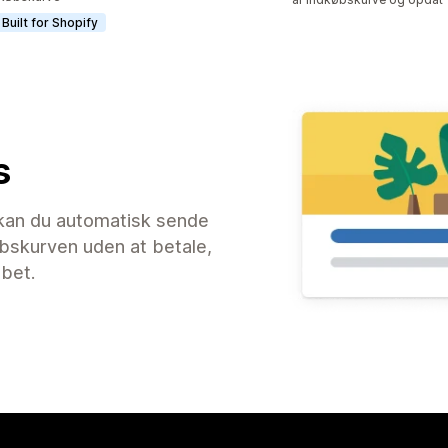
Built for Shopify
s
an du automatisk sende
øbskurven uden at betale,
øbet.