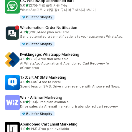
CK: WhatsApp abandoned cart
별 5개 중
5.0
(275)
•
무료 플랜 사용 가능
총 리뷰 275개
WhatsApp으로 마케팅·장바구니 복구 메시지 보내기
Built for Shopify
Whatomation‑Order Notification
별 5개 중
4.7
(200)
•
Free plan available
총 리뷰 200개
Send automated order notifications to your customers WhatsApp.
Built for Shopify
KwikEngage: Whatsapp Marketing
별 5개 중
4.9
(261)
•
Free trial available
총 리뷰 261개
AI WhatsApp Automation & Abandoned Cart Recovery for
eCommerce
TxtCart AI: SMS Marketing
별 5개 중
4.9
(449)
•
Free to install
총 리뷰 449개
Spend less on SMS. Drive more revenue with AI powered flows.
Wiz ‑ AI Email Marketing
별 5개 중
5.0
(193)
•
Free plan available
총 리뷰 193개
Drive sales via AI email marketing & abandoned cart recovery
Built for Shopify
Abandoned Cart Email Marketing
별 5개 중
4.9
(143)
•
Free plan available
총 리뷰 143개