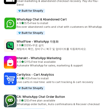
Email marketing & abandoned checkout recovery. Pay-As-You-
Send
Built for Shopify
WhatsApp Chat & Abandoned Cart
별 5개 중
4.9
(57)
•
Free to install
총 리뷰 57개
Recover abandoned carts and chat with customers on WhatsApp.
Built for Shopify
WhatFlow ‑ WhatsApp 자동화
별 5개 중
3.9
(329)
•
무료 설치
총 리뷰 329개
채팅에서 확인, 장바구니 복구 및 업데이트를 자동화하세요.
Interakt ‑ WhatsApp Marketing
별 5개 중
4.0
(211)
•
Free trial available
총 리뷰 211개
Automate WhatsApp for sales, marketing & support
Cartlytics ‑ Cart Analytics
별 5개 중
4.9
(43)
•
Free to install
총 리뷰 43개
Live carts in real time: add to cart tracking & cart recovery
Built for Shopify
CA: WhatsApp Chat Order Button
별 5개 중
5.0
(25)
•
Free plan available
총 리뷰 25개
WhatsApp order button, Auto confirmations & Recover checkout