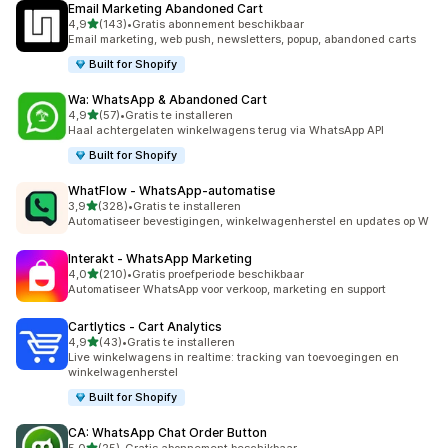
Email Marketing Abandoned Cart
van 5 sterren
4,9
(143)
•
Gratis abonnement beschikbaar
143 recensies in totaal
Email marketing, web push, newsletters, popup, abandoned carts
Built for Shopify
Wa: WhatsApp & Abandoned Cart
van 5 sterren
4,9
(57)
•
Gratis te installeren
57 recensies in totaal
Haal achtergelaten winkelwagens terug via WhatsApp API
Built for Shopify
WhatFlow ‑ WhatsApp‑automatise
van 5 sterren
3,9
(328)
•
Gratis te installeren
328 recensies in totaal
Automatiseer bevestigingen, winkelwagenherstel en updates op W
Interakt ‑ WhatsApp Marketing
van 5 sterren
4,0
(210)
•
Gratis proefperiode beschikbaar
210 recensies in totaal
Automatiseer WhatsApp voor verkoop, marketing en support
Cartlytics ‑ Cart Analytics
van 5 sterren
4,9
(43)
•
Gratis te installeren
43 recensies in totaal
Live winkelwagens in realtime: tracking van toevoegingen en
winkelwagenherstel
Built for Shopify
CA: WhatsApp Chat Order Button
van 5 sterren
5,0
(25)
•
Gratis abonnement beschikbaar