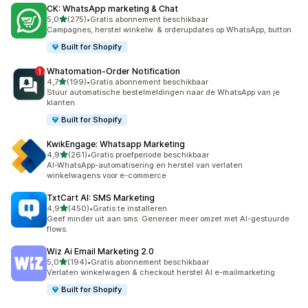
CK: WhatsApp marketing & Chat
van 5 sterren
5,0
(275)
•
Gratis abonnement beschikbaar
275 recensies in totaal
Campagnes, herstel winkelw. & orderupdates op WhatsApp, button
Built for Shopify
Whatomation‑Order Notification
van 5 sterren
4,7
(199)
•
Gratis abonnement beschikbaar
199 recensies in totaal
Stuur automatische bestelmeldingen naar de WhatsApp van je
klanten.
Built for Shopify
KwikEngage: Whatsapp Marketing
van 5 sterren
4,9
(261)
•
Gratis proefperiode beschikbaar
261 recensies in totaal
AI-WhatsApp-automatisering en herstel van verlaten
winkelwagens voor e-commerce
TxtCart AI: SMS Marketing
van 5 sterren
4,9
(450)
•
Gratis te installeren
450 recensies in totaal
Geef minder uit aan sms. Genereer meer omzet met AI-gestuurde
flows.
Wiz Ai Email Marketing 2.0
van 5 sterren
5,0
(194)
•
Gratis abonnement beschikbaar
194 recensies in totaal
Verlaten winkelwagen & checkout herstel AI e-mailmarketing
Built for Shopify