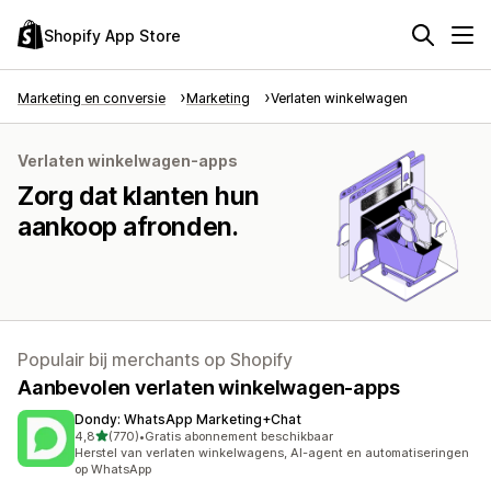
Shopify App Store
Marketing en conversie
Marketing
Verlaten winkelwagen
Verlaten winkelwagen-apps
Zorg dat klanten hun
aankoop afronden.
Populair bij merchants op Shopify
Aanbevolen verlaten winkelwagen-apps
Dondy: WhatsApp Marketing+Chat
van 5 sterren
4,8
(770)
•
Gratis abonnement beschikbaar
770 recensies in totaal
Herstel van verlaten winkelwagens, AI-agent en automatiseringen
op WhatsApp