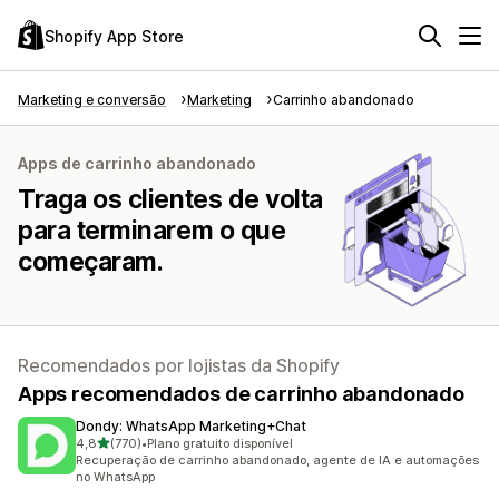
Shopify App Store
Marketing e conversão
Marketing
Carrinho abandonado
Apps de carrinho abandonado
Traga os clientes de volta
para terminarem o que
começaram.
Recomendados por lojistas da Shopify
Apps recomendados de carrinho abandonado
Dondy: WhatsApp Marketing+Chat
de 5 estrelas
4,8
(770)
•
Plano gratuito disponível
770 avaliações ao todo
Recuperação de carrinho abandonado, agente de IA e automações
no WhatsApp