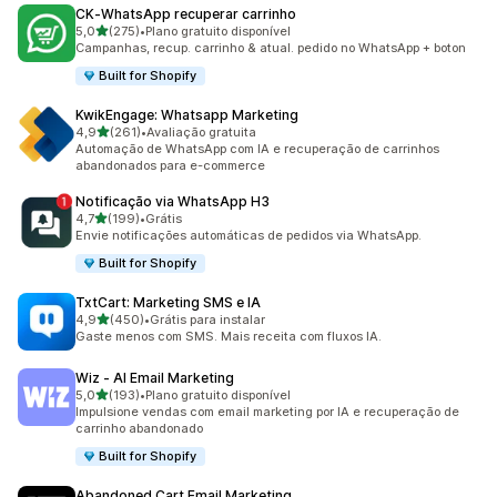
CK‑WhatsApp recuperar carrinho
de 5 estrelas
5,0
(275)
•
Plano gratuito disponível
275 avaliações ao todo
Campanhas, recup. carrinho & atual. pedido no WhatsApp + boton
Built for Shopify
KwikEngage: Whatsapp Marketing
de 5 estrelas
4,9
(261)
•
Avaliação gratuita
261 avaliações ao todo
Automação de WhatsApp com IA e recuperação de carrinhos
abandonados para e-commerce
Notificação via WhatsApp H3
de 5 estrelas
4,7
(199)
•
Grátis
199 avaliações ao todo
Envie notificações automáticas de pedidos via WhatsApp.
Built for Shopify
TxtCart: Marketing SMS e IA
de 5 estrelas
4,9
(450)
•
Grátis para instalar
450 avaliações ao todo
Gaste menos com SMS. Mais receita com fluxos IA.
Wiz ‑ AI Email Marketing
de 5 estrelas
5,0
(193)
•
Plano gratuito disponível
193 avaliações ao todo
Impulsione vendas com email marketing por IA e recuperação de
carrinho abandonado
Built for Shopify
Abandoned Cart Email Marketing