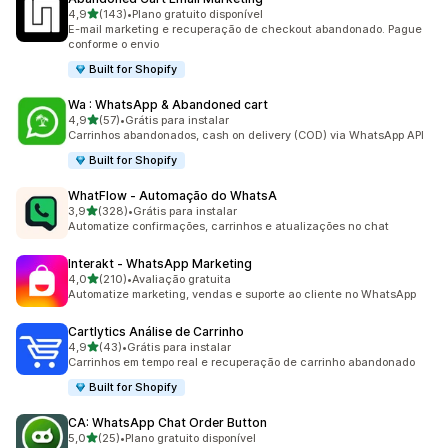
de 5 estrelas
4,9
(143)
•
Plano gratuito disponível
143 avaliações ao todo
E-mail marketing e recuperação de checkout abandonado. Pague
conforme o envio
Built for Shopify
Wa : WhatsApp & Abandoned cart
de 5 estrelas
4,9
(57)
•
Grátis para instalar
57 avaliações ao todo
Carrinhos abandonados, cash on delivery (COD) via WhatsApp API
Built for Shopify
WhatFlow ‑ Automação do WhatsA
de 5 estrelas
3,9
(328)
•
Grátis para instalar
328 avaliações ao todo
Automatize confirmações, carrinhos e atualizações no chat
Interakt ‑ WhatsApp Marketing
de 5 estrelas
4,0
(210)
•
Avaliação gratuita
210 avaliações ao todo
Automatize marketing, vendas e suporte ao cliente no WhatsApp
Cartlytics Análise de Carrinho
de 5 estrelas
4,9
(43)
•
Grátis para instalar
43 avaliações ao todo
Carrinhos em tempo real e recuperação de carrinho abandonado
Built for Shopify
CA: WhatsApp Chat Order Button
de 5 estrelas
5,0
(25)
•
Plano gratuito disponível
25 avaliações ao todo