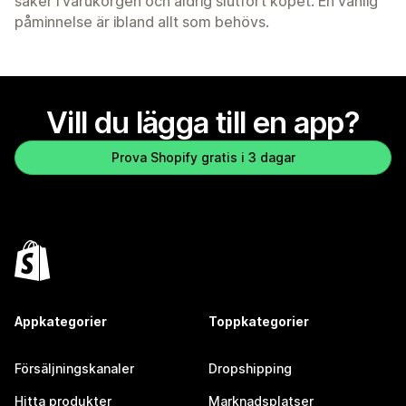
saker i varukorgen och aldrig slutfört köpet. En vänlig
påminnelse är ibland allt som behövs.
Vill du lägga till en app?
Prova Shopify gratis i 3 dagar
Appkategorier
Toppkategorier
Försäljningskanaler
Dropshipping
Hitta produkter
Marknadsplatser