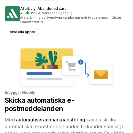
Attribuly: Abandoned cart
av 5 stjärnor
4,8
(152)
•
Gratisplan tillgänglig
152 recensioner totalt
Återställning av övergivna varukorgar och ökade e-postintäkter.
Garanterad ROI.
Visa alla appar
Inbyggt i Shopify
Skicka automatiska e-
postmeddelanden
Med
automatiserad marknadsföring
kan du skicka
automatiska e-postmeddelanden till kunder som lagt