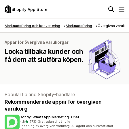
Shopify App Store
Marknadsföring och konvertering
Marknadsföring
Övergivna varukor
Appar för övergivna varukorgar
Locka tillbaka kunder och
få dem att slutföra köpen.
Populärt bland Shopify-handlare
Rekommenderade appar för övergiven
varukorg
Dondy: WhatsApp Marketing+Chat
av 5 stjärnor
4,8
(773)
•
Gratisplan tillgänglig
773 recensioner totalt
Räddning av övergiven varukorg, AI-agent och automationer