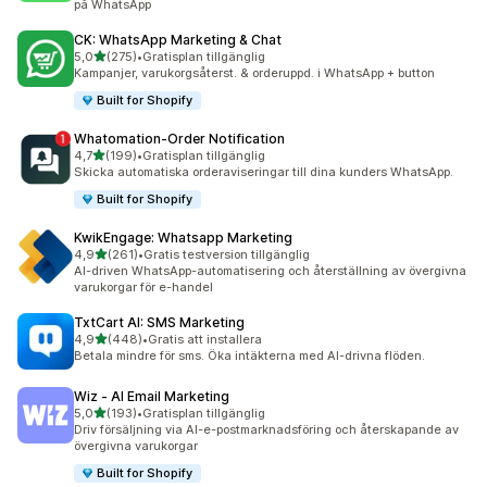
på WhatsApp
CK: WhatsApp Marketing & Chat
av 5 stjärnor
5,0
(275)
•
Gratisplan tillgänglig
275 recensioner totalt
Kampanjer, varukorgsåterst. & orderuppd. i WhatsApp + button
Built for Shopify
Whatomation‑Order Notification
av 5 stjärnor
4,7
(199)
•
Gratisplan tillgänglig
199 recensioner totalt
Skicka automatiska orderaviseringar till dina kunders WhatsApp.
Built for Shopify
KwikEngage: Whatsapp Marketing
av 5 stjärnor
4,9
(261)
•
Gratis testversion tillgänglig
261 recensioner totalt
AI-driven WhatsApp-automatisering och återställning av övergivna
varukorgar för e-handel
TxtCart AI: SMS Marketing
av 5 stjärnor
4,9
(448)
•
Gratis att installera
448 recensioner totalt
Betala mindre för sms. Öka intäkterna med AI-drivna flöden.
Wiz ‑ AI Email Marketing
av 5 stjärnor
5,0
(193)
•
Gratisplan tillgänglig
193 recensioner totalt
Driv försäljning via AI-e-postmarknadsföring och återskapande av
övergivna varukorgar
Built for Shopify