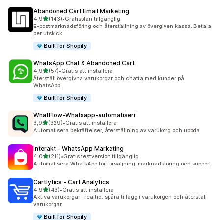
Abandoned Cart Email Marketing
av 5 stjärnor
4,9
(143)
•
Gratisplan tillgänglig
143 recensioner totalt
E-postmarknadsföring och återställning av övergiven kassa. Betala
per utskick
Built for Shopify
WhatsApp Chat & Abandoned Cart
av 5 stjärnor
4,9
(57)
•
Gratis att installera
57 recensioner totalt
Återställ övergivna varukorgar och chatta med kunder på
WhatsApp.
Built for Shopify
WhatFlow‑Whatsapp‑automatiseri
av 5 stjärnor
3,9
(329)
•
Gratis att installera
329 recensioner totalt
Automatisera bekräftelser, återställning av varukorg och uppda
Interakt ‑ WhatsApp Marketing
av 5 stjärnor
4,0
(211)
•
Gratis testversion tillgänglig
211 recensioner totalt
Automatisera WhatsApp för försäljning, marknadsföring och support
Cartlytics ‑ Cart Analytics
av 5 stjärnor
4,9
(43)
•
Gratis att installera
43 recensioner totalt
Aktiva varukorgar i realtid: spåra tillägg i varukorgen och återställ
varukorgar
Built for Shopify