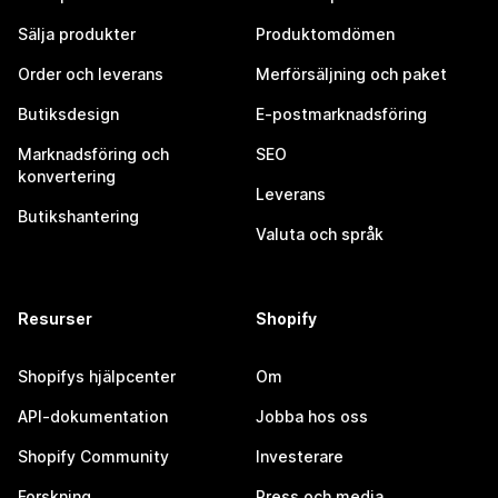
Sälja produkter
Produktomdömen
Order och leverans
Merförsäljning och paket
Butiksdesign
E-postmarknadsföring
Marknadsföring och
SEO
konvertering
Leverans
Butikshantering
Valuta och språk
Resurser
Shopify
Shopifys hjälpcenter
Om
API-dokumentation
Jobba hos oss
Shopify Community
Investerare
Forskning
Press och media