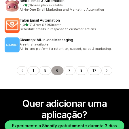
Bento: Email & Automation
de 5 estrelas
3,7
(3)
•
Free plan available
3 total de avaliações
All-in-One Email Marketing and Marketing Automation
Talon Email Automation
de 5 estrelas
4,0
(7)
•
From $7.95/month
7 total de avaliações
Schedule emails in response to customer actions.
Gleantap: All‑in‑one Messaging
Free trial available
All-in-one platform for retention, support, sales & marketing.
1
5
6
7
8
17
Quer adicionar uma
aplicação?
Experimente a Shopify gratuitamente durante 3 dias