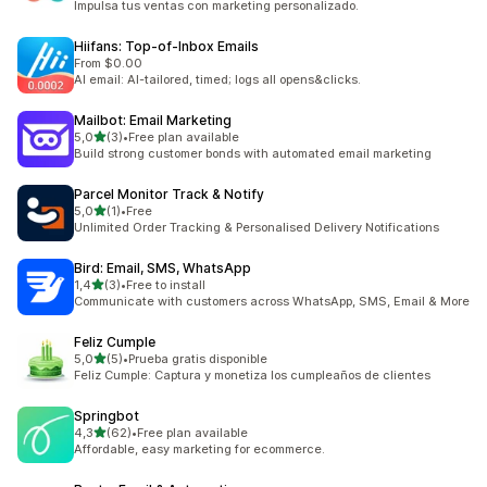
Impulsa tus ventas con marketing personalizado.
Hiifans: Top‑of‑Inbox Emails
From $0.00
AI email: AI-tailored, timed; logs all opens&clicks.
Mailbot: Email Marketing
de 5 estrelas
5,0
(3)
•
Free plan available
3 total de avaliações
Build strong customer bonds with automated email marketing
Parcel Monitor Track & Notify
de 5 estrelas
5,0
(1)
•
Free
1 total de avaliações
Unlimited Order Tracking & Personalised Delivery Notifications
Bird: Email, SMS, WhatsApp
de 5 estrelas
1,4
(3)
•
Free to install
3 total de avaliações
Communicate with customers across WhatsApp, SMS, Email & More
Feliz Cumple
de 5 estrelas
5,0
(5)
•
Prueba gratis disponible
5 total de avaliações
Feliz Cumple: Captura y monetiza los cumpleaños de clientes
Springbot
de 5 estrelas
4,3
(62)
•
Free plan available
62 total de avaliações
Affordable, easy marketing for ecommerce.