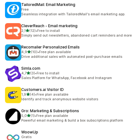
TailoredMail: Email Marketing
Free
Seamless integration with TailoredMail's email marketing app.
CleverReach ‑ Email marketing
de 5 estrelas
2,1
(12)
•
Free to install
12 total de avaliações
Simply send out newsletters, abandoned cart reminders and more
Recomailer Personalized Emails
de 5 estrelas
4,9
(10)
•
Free plan available
10 total de avaliações
Drive additional sales with automated post-purchase emails
Simla.com
de 5 estrelas
4,7
(3)
•
Free to install
3 total de avaliações
Sales Platform for WhatsApp, Facebook and Instagram
Customers.ai Visitor ID
de 5 estrelas
1,9
(4)
•
Free plan available
4 total de avaliações
Identify and track anonymous website visitors
Gro: Marketing & Subscriptions
de 5 estrelas
5,0
(1)
•
Free plan available
1 total de avaliações
Powerful email marketing & build a box subscriptions platform
WoowUp
Gratis