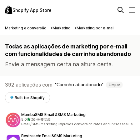
Shopify App Store
Marketing e conversão
Marketing
Marketing por e-mail
Todas as aplicações de marketing por e-mail
com funcionalidades de carrinho abandonado
Envie a mensagem certa na altura certa.
392 aplicações com
Carrinho abandonado
Limpar
Built for Shopify
MambaSMS Email &SMS Marketing
de 5 estrelas
5,0
(5)
•
免费安装
5 total de avaliações
Email/SMS marketing improves conversion rates and increases us
Bestreach: Email&SMS Marketing