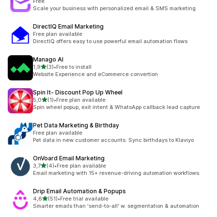
Free
Scale your business with personalized email & SMS marketing
DirectIQ Email Marketing
Free plan available
DirectIQ offers easy to use powerful email automation flows
Manago AI
de 5 estrelas
1,9
(3)
•
Free to install
3 total de avaliações
Website Experience and eCommerce convertion
Spin It‑ Discount Pop Up Wheel
de 5 estrelas
5,0
(1)
•
Free plan available
1 total de avaliações
Spin wheel popup, exit intent & WhatsApp callback lead capture
Pet Data Marketing & Birthday
Free plan available
Pet data in new customer accounts. Sync birthdays to Klaviyo
OnVoard Email Marketing
de 5 estrelas
3,7
(4)
•
Free plan available
4 total de avaliações
Email marketing with 15+ revenue-driving automation workflows.
Drip Email Automation & Popups
de 5 estrelas
4,6
(51)
•
Free trial available
51 total de avaliações
Smarter emails than 'send-to-all' w. segmentation & automation