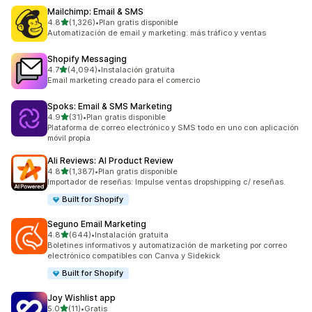
Mailchimp: Email & SMS
de 5 estrellas
4.8
(1,326)
•
Plan gratis disponible
1326 reseñas en total
Automatización de email y marketing: más tráfico y ventas
Shopify Messaging
de 5 estrellas
4.7
(4,094)
•
Instalación gratuita
4094 reseñas en total
Email marketing creado para el comercio
Spoks: Email & SMS Marketing
de 5 estrellas
4.9
(31)
•
Plan gratis disponible
31 reseñas en total
Plataforma de correo electrónico y SMS todo en uno con aplicación
móvil propia
Ali Reviews: AI Product Review
de 5 estrellas
4.8
(1,387)
•
Plan gratis disponible
1387 reseñas en total
Importador de reseñas: Impulse ventas dropshipping c/ reseñas.
Built for Shopify
Seguno Email Marketing
de 5 estrellas
4.8
(644)
•
Instalación gratuita
644 reseñas en total
Boletines informativos y automatización de marketing por correo
electrónico compatibles con Canva y Sidekick
Built for Shopify
Joy Wishlist app
de 5 estrellas
5.0
(11)
•
Gratis