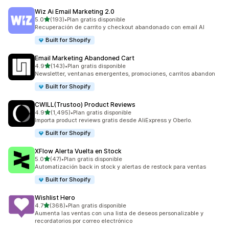
Wiz Ai Email Marketing 2.0
de 5 estrellas
5.0
(193)
•
Plan gratis disponible
193 reseñas en total
Recuperación de carrito y checkout abandonado con email AI
Built for Shopify
Email Marketing Abandoned Cart
de 5 estrellas
4.9
(143)
•
Plan gratis disponible
143 reseñas en total
Newsletter, ventanas emergentes, promociones, carritos abandon
Built for Shopify
CWILL(Trustoo) Product Reviews
de 5 estrellas
4.9
(1,495)
•
Plan gratis disponible
1495 reseñas en total
Importa product reviews gratis desde AliExpress y Oberlo.
Built for Shopify
XFlow Alerta Vuelta en Stock
de 5 estrellas
5.0
(47)
•
Plan gratis disponible
47 reseñas en total
Automatización back in stock y alertas de restock para ventas
Built for Shopify
Wishlist Hero
de 5 estrellas
4.7
(368)
•
Plan gratis disponible
368 reseñas en total
Aumenta las ventas con una lista de deseos personalizable y
recordatorios por correo electrónico