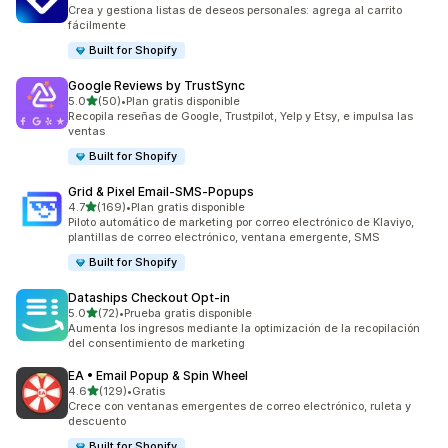
11 reseñas en total
Crea y gestiona listas de deseos personales: agrega al carrito
fácilmente
Built for Shopify
Google Reviews by TrustSync
de 5 estrellas
5.0
(50)
•
Plan gratis disponible
50 reseñas en total
Recopila reseñas de Google, Trustpilot, Yelp y Etsy, e impulsa las
ventas
Built for Shopify
Grid & Pixel Email‑SMS‑Popups
de 5 estrellas
4.7
(169)
•
Plan gratis disponible
169 reseñas en total
Piloto automático de marketing por correo electrónico de Klaviyo,
plantillas de correo electrónico, ventana emergente, SMS
Built for Shopify
Dataships Checkout Opt‑in
de 5 estrellas
5.0
(72)
•
Prueba gratis disponible
72 reseñas en total
Aumenta los ingresos mediante la optimización de la recopilación
del consentimiento de marketing
EA • Email Popup & Spin Wheel
de 5 estrellas
4.6
(129)
•
Gratis
129 reseñas en total
Crece con ventanas emergentes de correo electrónico, ruleta y
descuento
Built for Shopify