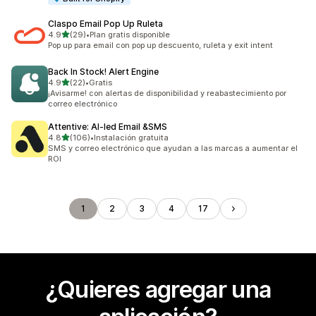
Claspo Email Pop Up Ruleta
de 5 estrellas
4.9
(29)
•
Plan gratis disponible
29 reseñas en total
Pop up para email con pop up descuento, ruleta y exit intent
Back In Stock! Alert Engine
de 5 estrellas
4.9
(22)
•
Gratis
22 reseñas en total
¡Avisarme! con alertas de disponibilidad y reabastecimiento por
correo electrónico
Attentive: AI‑led Email &SMS
de 5 estrellas
4.8
(106)
•
Instalación gratuita
106 reseñas en total
SMS y correo electrónico que ayudan a las marcas a aumentar el
ROI
1
2
3
4
17
¿Quieres agregar una