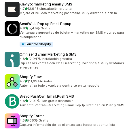
Klaviyo: marketing email y SMS
de 5 estrellas
4.7
(2,945)
•
Instalación gratuita
2945 reseñas en total
Mejora el ROI con marketing por email/SMS y asistencia con IA.
SendWILL Pop up Email Popup
de 5 estrellas
4.9
(7,474)
•
Gratis
7474 reseñas en total
Ventanas emergentes de boletín y marketing por SMS y correo para
suscripciones
Built for Shopify
Omnisend Email Marketing & SMS
de 5 estrellas
4.8
(2,947)
•
Instalación gratuita
2947 reseñas en total
Impulsa las ventas con email marketing, boletines, SMS y ventanas
emergentes
Shopify Flow
de 5 estrellas
4.7
(11,694)
•
Gratis
11694 reseñas en total
Automatiza todo y vuelve a centrarte en tu negocio
Brevo PushOwl: Email,Push,SMS
de 5 estrellas
4.8
(2,017)
•
Plan gratis disponible
2017 reseñas en total
Aumente Ventas—Marketing Email, PopUp, Notificación Push y SMS
Shopify Forms
de 5 estrellas
4.5
(663)
•
Gratis
663 reseñas en total
Captura información de los clientes para hacer crecer tu lista