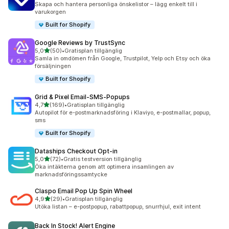
Skapa och hantera personliga önskelistor – lägg enkelt till i
varukorgen
Built for Shopify
Google Reviews by TrustSync
av 5 stjärnor
5,0
(50)
•
Gratisplan tillgänglig
50 recensioner totalt
Samla in omdömen från Google, Trustpilot, Yelp och Etsy och öka
försäljningen
Built for Shopify
Grid & Pixel Email‑SMS‑Popups
av 5 stjärnor
4,7
(169)
•
Gratisplan tillgänglig
169 recensioner totalt
Autopilot för e-postmarknadsföring i Klaviyo, e-postmallar, popup,
sms
Built for Shopify
Dataships Checkout Opt‑in
av 5 stjärnor
5,0
(72)
•
Gratis testversion tillgänglig
72 recensioner totalt
Öka intäkterna genom att optimera insamlingen av
marknadsföringssamtycke
Claspo Email Pop Up Spin Wheel
av 5 stjärnor
4,9
(29)
•
Gratisplan tillgänglig
29 recensioner totalt
Utöka listan – e-postpopup, rabattpopup, snurrhjul, exit intent
Back In Stock! Alert Engine