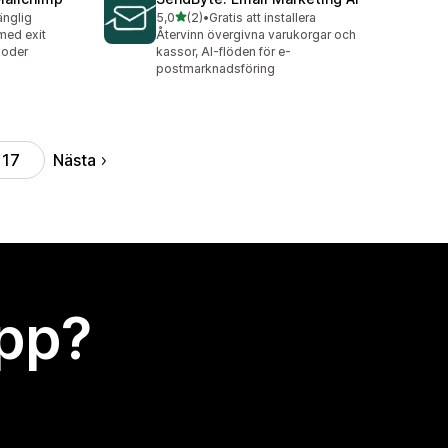
av 5 stjärnor
änglig
5,0
(2)
•
Gratis att installera
2 recensioner totalt
med exit
Återvinn övergivna varukorgar och
koder
kassor, AI-flöden för e-
postmarknadsföring
Nästa
17
app?