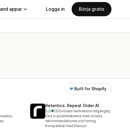
land appar
Logga in
Börja gratis
Built for Shopify
Retentics: Repeat Order AI
av 5 stjärnor
5,0
(20)
•
Gratis testversion tillgänglig
20 recensioner totalt
onados,
Öka e-postintäkterna med smarta
das
rekommendationer och timing.
Kompatibel med Klaviyo