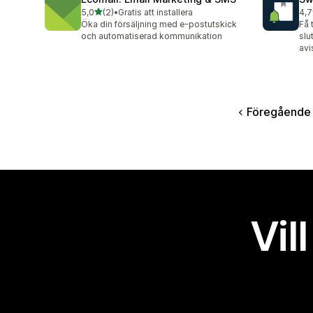
av 5 stjärnor
5,0
(2)
•
Gratis att installera
4,7
2 recensioner totalt
419
Öka din försäljning med e-postutskick
Få 
och automatiserad kommunikation
slu
avi
Föregående
Vil