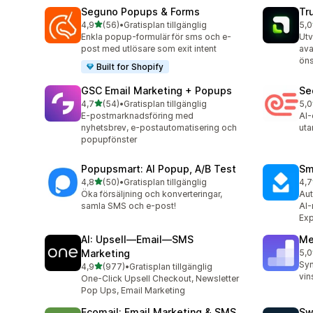
Seguno Popups & Forms
Tr
av 5 stjärnor
4,9
(56)
•
Gratisplan tillgänglig
5,0
56 recensioner totalt
8 r
Enkla popup-formulär för sms och e-
Utv
post med utlösare som exit intent
ava
öns
Built for Shopify
GSC Email Marketing + Popups
Se
av 5 stjärnor
4,7
(54)
•
Gratisplan tillgänglig
5,0
54 recensioner totalt
4 r
E-postmarknadsföring med
AI-
nyhetsbrev, e-postautomatisering och
uta
popupfönster
Popupsmart: AI Popup, A/B Test
Sm
av 5 stjärnor
4,8
(50)
•
Gratisplan tillgänglig
4,7
50 recensioner totalt
278
Öka försäljning och konverteringar,
Aut
samla SMS och e-post!
AI-
Exp
AI: Upsell—Email—SMS
Me
Marketing
5,0
41 
Syn
av 5 stjärnor
4,9
(977)
•
Gratisplan tillgänglig
977 recensioner totalt
vin
One-Click Upsell Checkout, Newsletter
Pop Ups, Email Marketing
Ecomail: Email Marketing & SMS
Sw