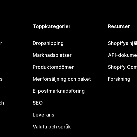
Toppkategorier
Resurser
r
Dropshipping
Shopifys hjä
Marknadsplatser
API-dokume
Produktomdömen
Shopify Co
s
Merförsäljning och paket
Forskning
E-postmarknadsföring
ch
SEO
Leverans
Valuta och språk