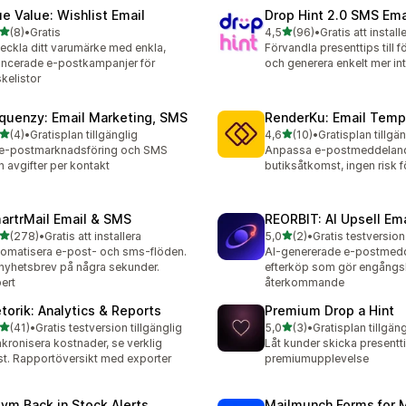
ue Value: Wishlist Email
Drop Hint 2.0 SMS Ema
av 5 stjärnor
av 5 stjärnor
(8)
•
Gratis
4,5
(96)
•
Gratis att install
ecensioner totalt
96 recensioner totalt
eckla ditt varumärke med enkla,
Förvandla presenttips till f
ncerade e-postkampanjer för
och generera enkelt mer in
kelistor
quenzy: Email Marketing, SMS
RenderKu: Email Temp
av 5 stjärnor
av 5 stjärnor
(4)
•
Gratisplan tillgänglig
4,6
(10)
•
Gratisplan tillgä
ecensioner totalt
10 recensioner totalt
e-postmarknadsföring och SMS
Anpassa e-postmeddeland
n avgifter per kontakt
butiksåtkomst, ingen risk f
artrMail Email & SMS
REORBIT: AI Upsell Ema
av 5 stjärnor
av 5 stjärnor
(278)
•
Gratis att installera
5,0
(2)
•
Gratis testversion 
 recensioner totalt
2 recensioner totalt
omatisera e-post- och sms-flöden.
AI-genererade e-postmedd
nyhetsbrev på några sekunder.
efterköp som gör engångsk
ert
återkommande
torik: Analytics & Reports
Premium Drop a Hint
av 5 stjärnor
av 5 stjärnor
(41)
•
Gratis testversion tillgänglig
5,0
(3)
•
Gratisplan tillgäng
recensioner totalt
3 recensioner totalt
kronisera kostnader, se verklig
Låt kunder skicka present
st. Rapportöversikt med exporter
premiumupplevelse
ym Back in Stock Alerts
Mailmunch Forms for 