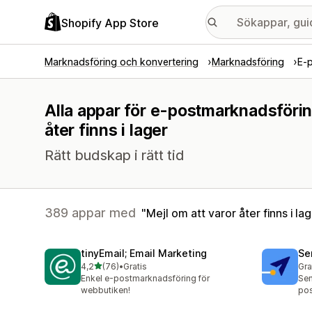
Shopify App Store
Marknadsföring och konvertering
Marknadsföring
E-
Alla appar för e-postmarknadsförin
åter finns i lager
Rätt budskap i rätt tid
389 appar med
Mejl om att varor åter finns i la
tinyEmail; Email Marketing
Se
av 5 stjärnor
4,2
(76)
•
Gratis
Gra
76 recensioner totalt
Enkel e-postmarknadsföring för
Sen
webbutiken!
pos