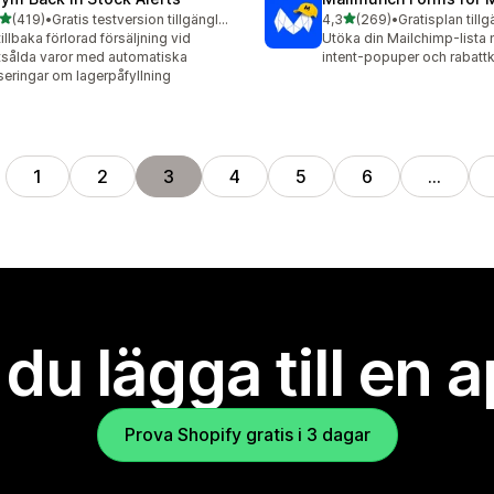
av 5 stjärnor
av 5 stjärnor
(419)
•
Gratis testversion tillgänglig
4,3
(269)
•
Gratisplan tillg
 recensioner totalt
269 recensioner totalt
tillbaka förlorad försäljning vid
Utöka din Mailchimp-lista 
tsålda varor med automatiska
intent-popuper och rabatt
seringar om lagerpåfyllning
1
2
3
4
5
6
…
l du lägga till en 
Prova Shopify gratis i 3 dagar