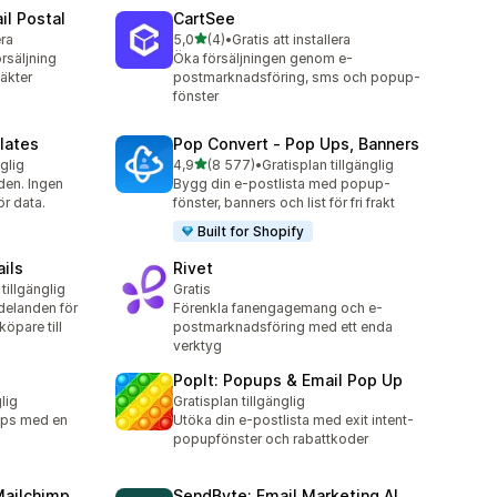
il Postal
CartSee
av 5 stjärnor
era
5,0
(4)
•
Gratis att installera
4 recensioner totalt
örsäljning
Öka försäljningen genom e-
täkter
postmarknadsföring, sms och popup-
fönster
lates
Pop Convert ‑ Pop Ups, Banners
av 5 stjärnor
nglig
4,9
(8 577)
•
Gratisplan tillgänglig
8577 recensioner totalt
en. Ingen
Bygg din e-postlista med popup-
ör data.
fönster, banners och list för fri frakt
Built for Shopify
ils
Rivet
tillgänglig
Gratis
elanden för
Förenkla fanengagemang och e-
öpare till
postmarknadsföring med ett enda
verktyg
PopIt: Popups & Email Pop Up
lig
Gratisplan tillgänglig
tips med en
Utöka din e-postlista med exit intent-
popupfönster och rabattkoder
Mailchimp
SendByte: Email Marketing AI