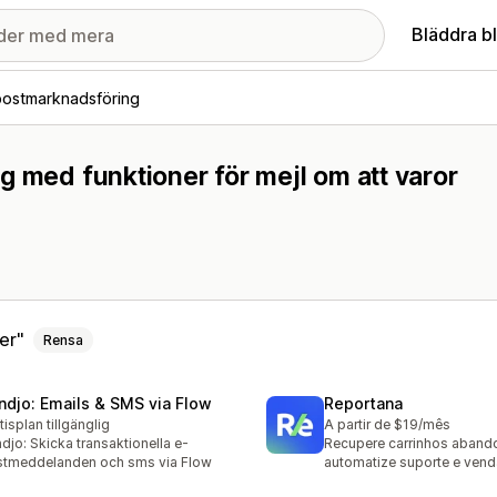
Bläddra b
postmarknadsföring
g med funktioner för mejl om att varor
ger
Rensa
ndjo: Emails & SMS via Flow
Reportana
tisplan tillgänglig
A partir de $19/mês
djo: Skicka transaktionella e-
Recupere carrinhos aband
tmeddelanden och sms via Flow
automatize suporte e ven