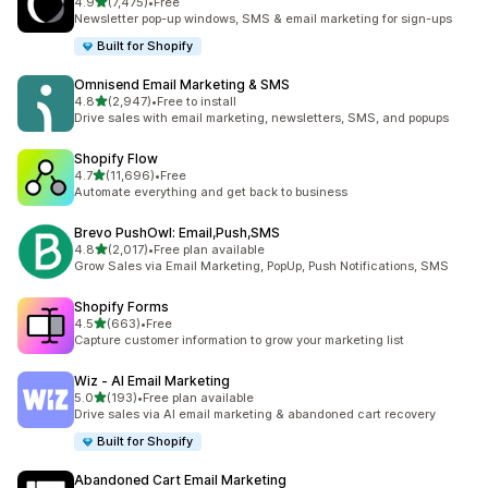
เต็ม 5 ดาว
4.9
(7,475)
•
Free
ทั้งหมด 7475 รีวิว
Newsletter pop-up windows, SMS & email marketing for sign-ups
Built for Shopify
Omnisend Email Marketing & SMS
เต็ม 5 ดาว
4.8
(2,947)
•
Free to install
ทั้งหมด 2947 รีวิว
Drive sales with email marketing, newsletters, SMS, and popups
Shopify Flow
เต็ม 5 ดาว
4.7
(11,696)
•
Free
ทั้งหมด 11696 รีวิว
Automate everything and get back to business
Brevo PushOwl: Email,Push,SMS
เต็ม 5 ดาว
4.8
(2,017)
•
Free plan available
ทั้งหมด 2017 รีวิว
Grow Sales via Email Marketing, PopUp, Push Notifications, SMS
Shopify Forms
เต็ม 5 ดาว
4.5
(663)
•
Free
ทั้งหมด 663 รีวิว
Capture customer information to grow your marketing list
Wiz ‑ AI Email Marketing
เต็ม 5 ดาว
5.0
(193)
•
Free plan available
ทั้งหมด 193 รีวิว
Drive sales via AI email marketing & abandoned cart recovery
Built for Shopify
Abandoned Cart Email Marketing