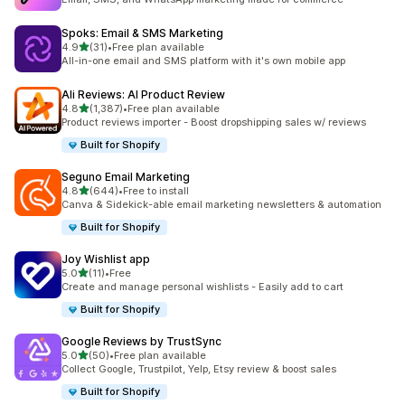
Spoks: Email & SMS Marketing
เต็ม 5 ดาว
4.9
(31)
•
Free plan available
ทั้งหมด 31 รีวิว
All-in-one email and SMS platform with it's own mobile app
Ali Reviews: AI Product Review
เต็ม 5 ดาว
4.8
(1,387)
•
Free plan available
ทั้งหมด 1387 รีวิว
Product reviews importer - Boost dropshipping sales w/ reviews
Built for Shopify
Seguno Email Marketing
เต็ม 5 ดาว
4.8
(644)
•
Free to install
ทั้งหมด 644 รีวิว
Canva & Sidekick-able email marketing newsletters & automation
Built for Shopify
Joy Wishlist app
เต็ม 5 ดาว
5.0
(11)
•
Free
ทั้งหมด 11 รีวิว
Create and manage personal wishlists - Easily add to cart
Built for Shopify
Google Reviews by TrustSync
เต็ม 5 ดาว
5.0
(50)
•
Free plan available
ทั้งหมด 50 รีวิว
Collect Google, Trustpilot, Yelp, Etsy review & boost sales
Built for Shopify