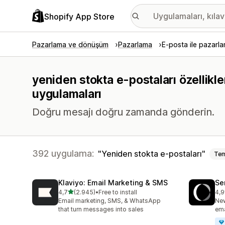
Shopify App Store
Pazarlama ve dönüşüm
Pazarlama
E-posta ile pazarl
yeniden stokta e-postaları özellikle
uygulamaları
Doğru mesajı doğru zamanda gönderin.
392 uygulama:
Yeniden stokta e-postaları
Tem
Klaviyo: Email Marketing & SMS
Se
5 yıldız üzerinden
4,7
(2.945)
•
Free to install
4,9
toplam 2945 değerlendirme
top
Email marketing, SMS, & WhatsApp
New
that turn messages into sales
ema