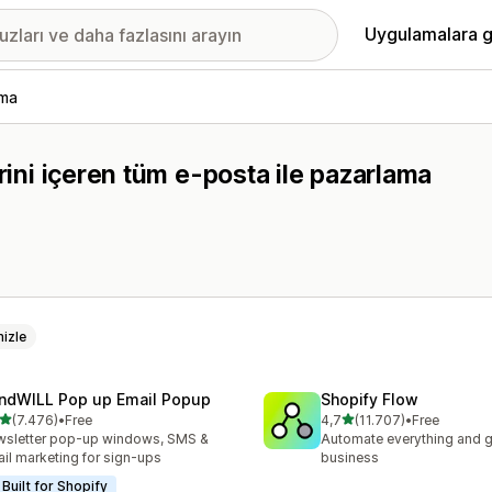
Uygulamalara g
ama
rini içeren tüm e-posta ile pazarlama
izle
ndWILL Pop up Email Popup
Shopify Flow
5 yıldız üzerinden
5 yıldız üzerinden
(7.476)
•
Free
4,7
(11.707)
•
Free
lam 7476 değerlendirme
toplam 11707 değerlendir
sletter pop-up windows, SMS &
Automate everything and g
il marketing for sign-ups
business
Built for Shopify