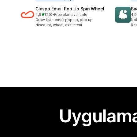
Claspo Email Pop Up Spin Wheel
Ba
5 yıldız üzerinden
4,9
(29)
•
Free plan available
4,9
toplam 29 değerlendirme
top
Grow list - email pop up, pop up
Not
discount, wheel, exit intent
Res
Uygulama