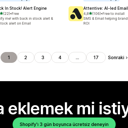
ck In Stock! Alert Engine
Attentive: AI‑led Ema
5 yıldız üzerinden
5 yıldız üzerinden
(22)
•
Free
4,8
(106)
•
Free to install
lam 22 değerlendirme
toplam 106 değerlendirme
ify me! with back in stock alert &
SMS & Email helping brand
tock alert on Email
ROI
Sonraki
1
2
3
4
…
17
 eklemek mi isti
Shopify'ı 3 gün boyunca ücretsiz deneyin