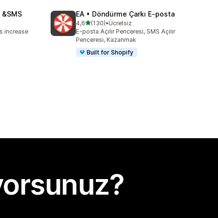
il &SMS
EA • Döndürme Çarkı E‑posta
5 yıldız üzerinden
4,6
(130)
•
Ücretsiz
toplam 130 değerlendirme
s increase
E-posta Açılır Penceresi, SMS Açılır
Penceresi, Kazanmak
Built for Shopify
yorsunuz?