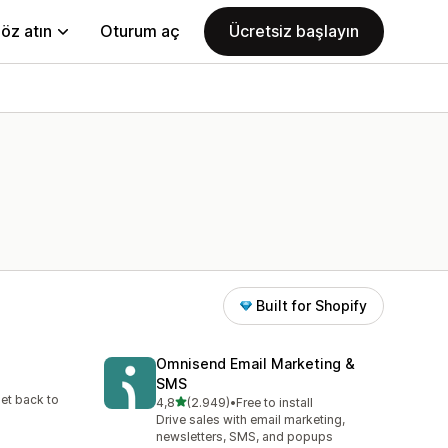
öz atın
Oturum aç
Ücretsiz başlayın
Built for Shopify
Omnisend Email Marketing &
SMS
me
et back to
5 yıldız üzerinden
4,8
(2.949)
•
Free to install
toplam 2949 değerlendirme
Drive sales with email marketing,
newsletters, SMS, and popups