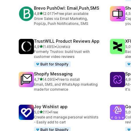
Brevo PushOwl: Email,Push,SMS
Sh
5 yıldız üzerinden
4,8
(2.017)
•
Free plan available
4,5
toplam 2017 değerlendirme
top
Grow Sales via Email Marketing,
Cap
PopUp, Push Notifications, SMS
you
TrustWILL Product Reviews App
XF
5 yıldız üzerinden
4,9
(1.495)
•
Ücretsiz
5,0
toplam 1495 değerlendirme
top
Formerly Trustoo: build trust with
Bac
customer video reviews
ale
Built for Shopify
Shopify Messaging
Sp
5 yıldız üzerinden
4,7
(4.095)
•
Free to install
4,9
toplam 4095 değerlendirme
top
Email, SMS, and WhatsApp marketing
All
made for commerce
it'
Joy Wishlist app
Go
5 yıldız üzerinden
5,0
(11)
•
Free
5,0
toplam 11 değerlendirme
top
Create and manage personal wishlists
Col
- Easily add to cart
rev
Built for Shopify