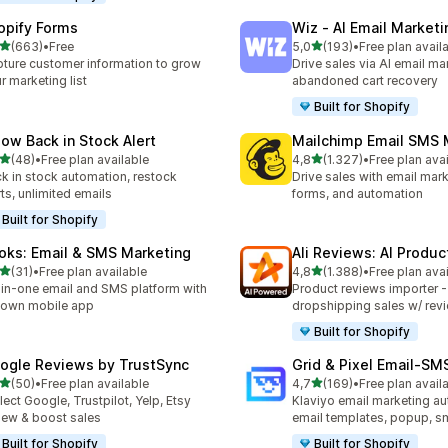
opify Forms
Wiz ‑ AI Email Marketi
5 yıldız üzerinden
5 yıldız üzerinden
(663)
•
Free
5,0
(193)
•
Free plan avail
lam 663 değerlendirme
toplam 193 değerlendirme
ture customer information to grow
Drive sales via AI email ma
r marketing list
abandoned cart recovery
Built for Shopify
low Back in Stock Alert
Mailchimp Email SMS 
5 yıldız üzerinden
5 yıldız üzerinden
(48)
•
Free plan available
4,8
(1.327)
•
Free plan ava
lam 48 değerlendirme
toplam 1327 değerlendirm
k in stock automation, restock
Drive sales with email mar
rts, unlimited emails
forms, and automation
Built for Shopify
oks: Email & SMS Marketing
Ali Reviews: AI Produ
5 yıldız üzerinden
5 yıldız üzerinden
(31)
•
Free plan available
4,8
(1.388)
•
Free plan ava
lam 31 değerlendirme
toplam 1388 değerlendirm
-in-one email and SMS platform with
Product reviews importer 
s own mobile app
dropshipping sales w/ rev
Built for Shopify
ogle Reviews by TrustSync
Grid & Pixel Email‑S
5 yıldız üzerinden
5 yıldız üzerinden
(50)
•
Free plan available
4,7
(169)
•
Free plan avail
lam 50 değerlendirme
toplam 169 değerlendirme
lect Google, Trustpilot, Yelp, Etsy
Klaviyo email marketing aut
iew & boost sales
email templates, popup, s
Built for Shopify
Built for Shopify