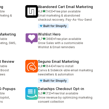
ng
Abandoned Cart Email Marketing
5 yıldız üzerinden
able
4,9
(143)
•
Free plan available
toplam 143 değerlendirme
rketing &
Email marketing & abandoned
checkout recovery. Pay-As-You-Send
Built for Shopify
Marketing
Wishlist Hero
5 yıldız üzerinden
ilable
4,7
(368)
•
Free plan available
e
toplam 368 değerlendirme
keting, SMS,
Grow Sales with a customizable
Wishlist & Email reminders
ct Review
Seguno Email Marketing
5 yıldız üzerinden
ilable
4,8
(644)
•
Free to install
e
toplam 644 değerlendirme
- Boost
Canva & Sidekick-able email marketing
iews
newsletters & automation
Built for Shopify
MS‑Popups
Dataships Checkout Opt‑in
5 yıldız üzerinden
able
5,0
(72)
•
Free trial available
toplam 72 değerlendirme
opilot,
Grow revenue by optimizing marketing
ms
consent collection