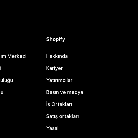
Shopify
dım Merkezi
Hakkında
i
Kariyer
luluğu
Yatırımcılar
gu
Basın ve medya
İş Ortakları
Satış ortakları
Yasal