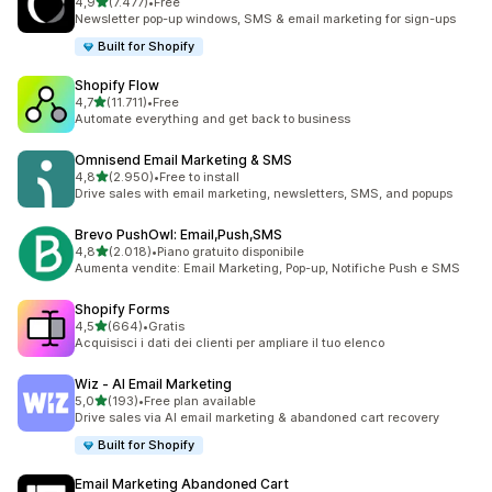
stelle su 5
4,9
(7.477)
•
Free
7477 recensioni totali
Newsletter pop-up windows, SMS & email marketing for sign-ups
Built for Shopify
Shopify Flow
stelle su 5
4,7
(11.711)
•
Free
11711 recensioni totali
Automate everything and get back to business
Omnisend Email Marketing & SMS
stelle su 5
4,8
(2.950)
•
Free to install
2950 recensioni totali
Drive sales with email marketing, newsletters, SMS, and popups
Brevo PushOwl: Email,Push,SMS
stelle su 5
4,8
(2.018)
•
Piano gratuito disponibile
2018 recensioni totali
Aumenta vendite: Email Marketing, Pop-up, Notifiche Push e SMS
Shopify Forms
stelle su 5
4,5
(664)
•
Gratis
664 recensioni totali
Acquisisci i dati dei clienti per ampliare il tuo elenco
Wiz ‑ AI Email Marketing
stelle su 5
5,0
(193)
•
Free plan available
193 recensioni totali
Drive sales via AI email marketing & abandoned cart recovery
Built for Shopify
Email Marketing Abandoned Cart