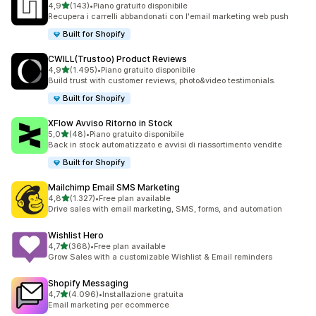
stelle su 5
4,9
(143)
•
Piano gratuito disponibile
143 recensioni totali
Recupera i carrelli abbandonati con l'email marketing web push
Built for Shopify
CWILL(Trustoo) Product Reviews
stelle su 5
4,9
(1.495)
•
Piano gratuito disponibile
1495 recensioni totali
Build trust with customer reviews, photo&video testimonials.
Built for Shopify
XFlow Avviso Ritorno in Stock
stelle su 5
5,0
(48)
•
Piano gratuito disponibile
48 recensioni totali
Back in stock automatizzato e avvisi di riassortimento vendite
Built for Shopify
Mailchimp Email SMS Marketing
stelle su 5
4,8
(1.327)
•
Free plan available
1327 recensioni totali
Drive sales with email marketing, SMS, forms, and automation
Wishlist Hero
stelle su 5
4,7
(368)
•
Free plan available
368 recensioni totali
Grow Sales with a customizable Wishlist & Email reminders
Shopify Messaging
stelle su 5
4,7
(4.096)
•
Installazione gratuita
4096 recensioni totali
Email marketing per ecommerce