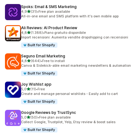
Spoks: Email & SMS Marketing
stelle su 5
4,9
(31)
•
Free plan available
31 recensioni totali
All-in-one email and SMS platform with it's own mobile app
Ali Reviews: AI Product Review
stelle su 5
4,8
(1.388)
•
Piano gratuito disponibile
1388 recensioni totali
Import recensioni: Aumenta vendite dropshipping con recensioni
Built for Shopify
Seguno Email Marketing
stelle su 5
4,8
(644)
•
Free to install
644 recensioni totali
Canva & Sidekick-able email marketing newsletters & automation
Built for Shopify
Joy Wishlist app
stelle su 5
5,0
(11)
•
Free
11 recensioni totali
Create and manage personal wishlists - Easily add to cart
Built for Shopify
Google Reviews by TrustSync
stelle su 5
5,0
(50)
•
Free plan available
50 recensioni totali
Collect Google, Trustpilot, Yelp, Etsy review & boost sales
Built for Shopify