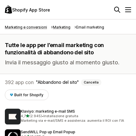
Shopify App Store
Marketing e conversioni
Marketing
Email marketing
Tutte le app per l’email marketing con
funzionalità di abbandono del sito
Invia il messaggio giusto al momento giusto.
392 app con
Abbandono del sito
Cancella
Built for Shopify
Klaviyo: marketing e‑mail SMS
stelle su 5
4,7
(2.945)
•
Installazione gratuita
2945 recensioni totali
Marketing via e-mail/SMS e assistenza: aumenta il ROI con l'IA
SendWILL Pop up Email Popup