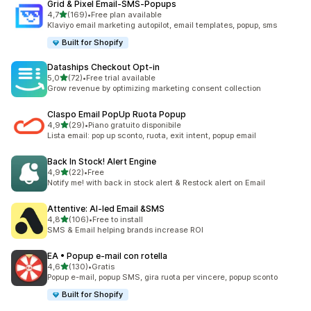
Grid & Pixel Email‑SMS‑Popups
stelle su 5
4,7
(169)
•
Free plan available
169 recensioni totali
Klaviyo email marketing autopilot, email templates, popup, sms
Built for Shopify
Dataships Checkout Opt‑in
stelle su 5
5,0
(72)
•
Free trial available
72 recensioni totali
Grow revenue by optimizing marketing consent collection
Claspo Email PopUp Ruota Popup
stelle su 5
4,9
(29)
•
Piano gratuito disponibile
29 recensioni totali
Lista email: pop up sconto, ruota, exit intent, popup email
Back In Stock! Alert Engine
stelle su 5
4,9
(22)
•
Free
22 recensioni totali
Notify me! with back in stock alert & Restock alert on Email
Attentive: AI‑led Email &SMS
stelle su 5
4,8
(106)
•
Free to install
106 recensioni totali
SMS & Email helping brands increase ROI
EA • Popup e‑mail con rotella
stelle su 5
4,6
(130)
•
Gratis
130 recensioni totali
Popup e-mail, popup SMS, gira ruota per vincere, popup sconto
Built for Shopify