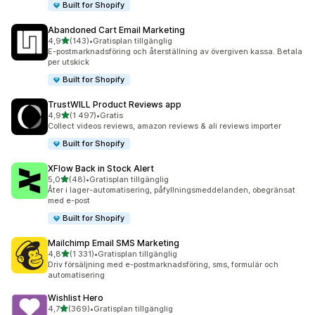
Built for Shopify
Abandoned Cart Email Marketing
av 5 stjärnor
4,9
(143)
•
Gratisplan tillgänglig
143 recensioner totalt
E-postmarknadsföring och återställning av övergiven kassa. Betala
per utskick
Built for Shopify
TrustWILL Product Reviews app
av 5 stjärnor
4,9
(1 497)
•
Gratis
1497 recensioner totalt
Collect videos reviews, amazon reviews & ali reviews importer
Built for Shopify
XFlow Back in Stock Alert
av 5 stjärnor
5,0
(48)
•
Gratisplan tillgänglig
48 recensioner totalt
Åter i lager-automatisering, påfyllningsmeddelanden, obegränsat
med e-post
Built for Shopify
Mailchimp Email SMS Marketing
av 5 stjärnor
4,8
(1 331)
•
Gratisplan tillgänglig
1331 recensioner totalt
Driv försäljning med e-postmarknadsföring, sms, formulär och
automatisering
Wishlist Hero
av 5 stjärnor
4,7
(369)
•
Gratisplan tillgänglig
369 recensioner totalt