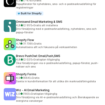
av 5 stjärnor
4,9
(7 479)
•
Gratis
7479 recensioner totalt
Popupfönster för nyhetsbrev, sms- och e-postmarknadsföring för
registreringar
Built for Shopify
Omnisend Email Marketing & SMS
av 5 stjärnor
4,8
(2 951)
•
Gratis att installera
2951 recensioner totalt
Driv försäljning med e-postmarknadsföring, nyhetsbrev, sms och
popup-fönster
Shopify Flow
av 5 stjärnor
4,7
(11 739)
•
Gratis
11739 recensioner totalt
Automatisera allt och fokusera på verksamheten
Brevo PushOwl: Email,Push,SMS
av 5 stjärnor
4,8
(2 021)
•
Gratisplan tillgänglig
2021 recensioner totalt
Öka försäljningen via e-postmarknadsföring, popup-fönster, push-
notiser och sms
Shopify Forms
av 5 stjärnor
4,5
(664)
•
Gratis
664 recensioner totalt
Samla in kundinformation för att utöka din marknadsföringslista
Wiz ‑ AI Email Marketing
av 5 stjärnor
5,0
(193)
•
Gratisplan tillgänglig
193 recensioner totalt
Driv försäljning via AI-e-postmarknadsföring och återskapande av
övergivna varukorgar