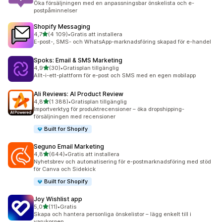
Öka försäljningen med en anpassningsbar önskelista och e-
postpåminnelser
Shopify Messaging
av 5 stjärnor
4,7
(4 109)
•
Gratis att installera
4109 recensioner totalt
E-post-, SMS- och WhatsApp-marknadsföring skapad för e-handel
Spoks: Email & SMS Marketing
av 5 stjärnor
4,9
(30)
•
Gratisplan tillgänglig
30 recensioner totalt
Allt-i-ett-plattform för e-post och SMS med en egen mobilapp
Ali Reviews: AI Product Review
av 5 stjärnor
4,8
(1 388)
•
Gratisplan tillgänglig
1388 recensioner totalt
Importverktyg för produktrecensioner – öka dropshipping-
försäljningen med recensioner
Built for Shopify
Seguno Email Marketing
av 5 stjärnor
4,8
(644)
•
Gratis att installera
644 recensioner totalt
Nyhetsbrev och automatisering för e-postmarknadsföring med stöd
för Canva och Sidekick
Built for Shopify
Joy Wishlist app
av 5 stjärnor
5,0
(11)
•
Gratis
11 recensioner totalt
Skapa och hantera personliga önskelistor – lägg enkelt till i
varukorgen