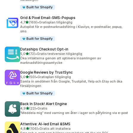
Built for Shopify
Grid & Pixel Email‑SMS‑Popups
av 5 stjärnor
4,7
(169)
•
Gratisplan tillgänglig
169 recensioner totalt
Autopilot för e-postmarknadsföring i Klaviyo, e-postmallar, popup,
sms
Built for Shopify
Dataships Checkout Opt‑in
av 5 stjärnor
5,0
(72)
•
Gratis testversion tillgänglig
72 recensioner totalt
Öka intäkterna genom att optimera insamlingen av
marknadsföringssamtycke
Google Reviews by TrustSync
av 5 stjärnor
5,0
(50)
•
Gratisplan tillgänglig
50 recensioner totalt
Samla in omdömen från Google, Trustpilot, Yelp och Etsy och öka
försäljningen
Built for Shopify
Back In Stock! Alert Engine
av 5 stjärnor
4,9
(22)
•
Gratis
22 recensioner totalt
”Meddela mig” med varning om åter i lager och påfyllning via e-post
Attentive: AI‑led Email &SMS
av 5 stjärnor
4,8
(106)
•
Gratis att installera
106 recensioner totalt