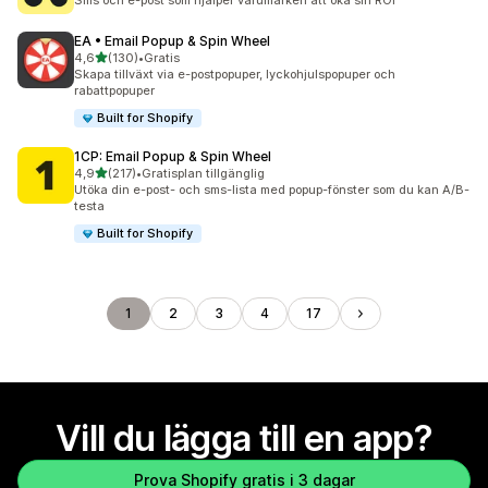
Sms och e-post som hjälper varumärken att öka sin ROI
EA • Email Popup & Spin Wheel
av 5 stjärnor
4,6
(130)
•
Gratis
130 recensioner totalt
Skapa tillväxt via e-postpopuper, lyckohjulspopuper och
rabattpopuper
Built for Shopify
1CP: Email Popup & Spin Wheel
av 5 stjärnor
4,9
(217)
•
Gratisplan tillgänglig
217 recensioner totalt
Utöka din e-post- och sms-lista med popup-fönster som du kan A/B-
testa
Built for Shopify
1
2
3
4
17
Vill du lägga till en app?
Prova Shopify gratis i 3 dagar