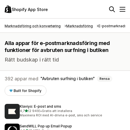
Shopify App Store
Marknadsföring och konvertering
Marknadsföring
E-postmarknadsfö
Alla appar för e-postmarknadsföring med
funktioner för avbruten surfning i butiken
Rätt budskap i rätt tid
392 appar med
Avbruten surfning i butiken
Rensa
Built for Shopify
Klaviyo: E‑post and sms
av 5 stjärnor
4,7
(2 949)
•
Gratis att installera
2949 recensioner totalt
Maximera ROI med AI-drivna e-post, sms och service
SendWILL Pop up Email Popup