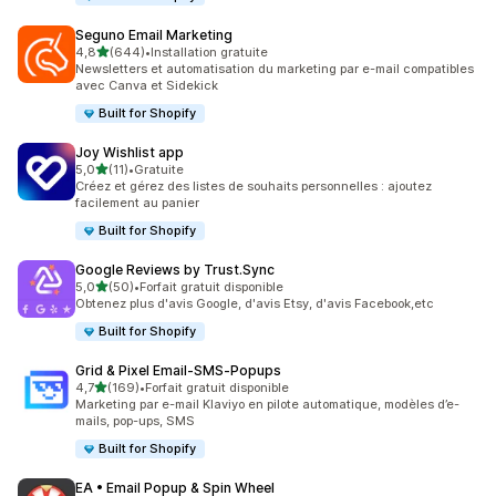
Seguno Email Marketing
étoile(s) sur 5
4,8
(644)
•
Installation gratuite
644 avis au total
Newsletters et automatisation du marketing par e-mail compatibles
avec Canva et Sidekick
Built for Shopify
Joy Wishlist app
étoile(s) sur 5
5,0
(11)
•
Gratuite
11 avis au total
Créez et gérez des listes de souhaits personnelles : ajoutez
facilement au panier
Built for Shopify
Google Reviews by Trust.Sync
étoile(s) sur 5
5,0
(50)
•
Forfait gratuit disponible
50 avis au total
Obtenez plus d'avis Google, d'avis Etsy, d'avis Facebook,etc
Built for Shopify
Grid & Pixel Email‑SMS‑Popups
étoile(s) sur 5
4,7
(169)
•
Forfait gratuit disponible
169 avis au total
Marketing par e-mail Klaviyo en pilote automatique, modèles d’e-
mails, pop-ups, SMS
Built for Shopify
EA • Email Popup & Spin Wheel