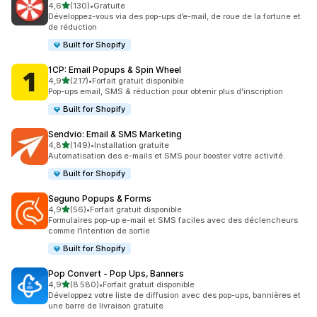
étoile(s) sur 5
4,6
(130)
•
Gratuite
130 avis au total
Développez-vous via des pop-ups d’e-mail, de roue de la fortune et
de réduction
Built for Shopify
1CP: Email Popups & Spin Wheel
étoile(s) sur 5
4,9
(217)
•
Forfait gratuit disponible
217 avis au total
Pop-ups email, SMS & réduction pour obtenir plus d'inscription
Built for Shopify
Sendvio: Email & SMS Marketing
étoile(s) sur 5
4,8
(149)
•
Installation gratuite
149 avis au total
Automatisation des e-mails et SMS pour booster votre activité.
Built for Shopify
Seguno Popups & Forms
étoile(s) sur 5
4,9
(56)
•
Forfait gratuit disponible
56 avis au total
Formulaires pop-up e-mail et SMS faciles avec des déclencheurs
comme l’intention de sortie
Built for Shopify
Pop Convert ‑ Pop Ups, Banners
étoile(s) sur 5
4,9
(8 580)
•
Forfait gratuit disponible
8580 avis au total
Développez votre liste de diffusion avec des pop-ups, bannières et
une barre de livraison gratuite