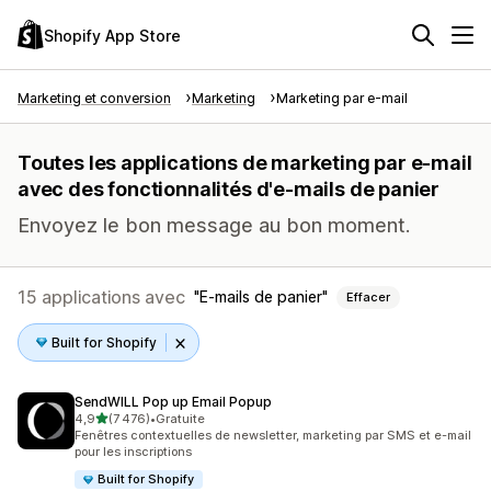
Shopify App Store
Marketing et conversion
Marketing
Marketing par e-mail
Toutes les applications de marketing par e-mail
avec des fonctionnalités d'e-mails de panier
Envoyez le bon message au bon moment.
15 applications avec
E-mails de panier
Effacer
Built for Shopify
SendWILL Pop up Email Popup
étoile(s) sur 5
4,9
(7 476)
•
Gratuite
7476 avis au total
Fenêtres contextuelles de newsletter, marketing par SMS et e-mail
pour les inscriptions
Built for Shopify