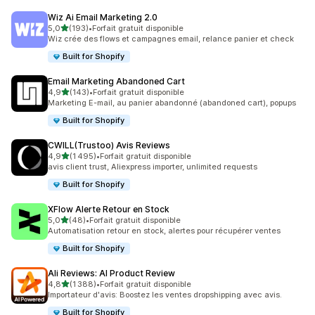
Wiz Ai Email Marketing 2.0
étoile(s) sur 5
5,0
(193)
•
Forfait gratuit disponible
193 avis au total
Wiz crée des flows et campagnes email, relance panier et check
Built for Shopify
Email Marketing Abandoned Cart
étoile(s) sur 5
4,9
(143)
•
Forfait gratuit disponible
143 avis au total
Marketing E-mail, au panier abandonné (abandoned cart), popups
Built for Shopify
CWILL(Trustoo) Avis Reviews
étoile(s) sur 5
4,9
(1 495)
•
Forfait gratuit disponible
1495 avis au total
avis client trust, Aliexpress importer, unlimited requests
Built for Shopify
XFlow Alerte Retour en Stock
étoile(s) sur 5
5,0
(48)
•
Forfait gratuit disponible
48 avis au total
Automatisation retour en stock, alertes pour récupérer ventes
Built for Shopify
Ali Reviews: AI Product Review
étoile(s) sur 5
4,8
(1 388)
•
Forfait gratuit disponible
1388 avis au total
Importateur d'avis: Boostez les ventes dropshipping avec avis.
Built for Shopify