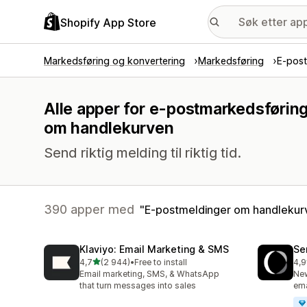
Shopify App Store
Markedsføring og konvertering
Markedsføring
E-post
Alle apper for e-postmarkedsførin
om handlekurven
Send riktig melding til riktig tid.
390 apper med
E-postmeldinger om handlekur
Klaviyo: Email Marketing & SMS
Se
av 5 stjerner
4,7
(2 944)
•
Free to install
4,9
Totalt 2944 omtaler
Tot
Email marketing, SMS, & WhatsApp
New
that turn messages into sales
ema