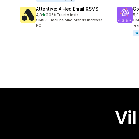
Attentive: AI‑led Email &SMS
Go
av 5 stjerner
4,8
(106)
•
Free to install
5,0
Totalt 106 omtaler
Tot
SMS & Email helping brands increase
Col
ROI
rev
Vil