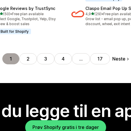
ogle Reviews by TrustSync
Claspo Email Pop Up 
av 5 stjerner
av 5 stjerner
(50)
•
Free plan available
4,9
(29)
•
Free plan availa
alt 50 omtaler
Totalt 29 omtaler
lect Google, Trustpilot, Yelp, Etsy
Grow list - email pop up, 
iew & boost sales
discount, wheel, exit intent
Built for Shopify
Neste
1
2
3
4
…
17
 du legge til en 
Prøv Shopify gratis i tre dager