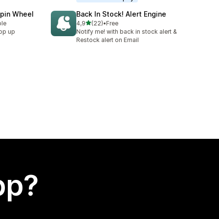
Spin Wheel
Back In Stock! Alert Engine
av 5 stjerner
ble
4,9
(22)
•
Free
Totalt 22 omtaler
pop up
Notify me! with back in stock alert &
Restock alert on Email
app?