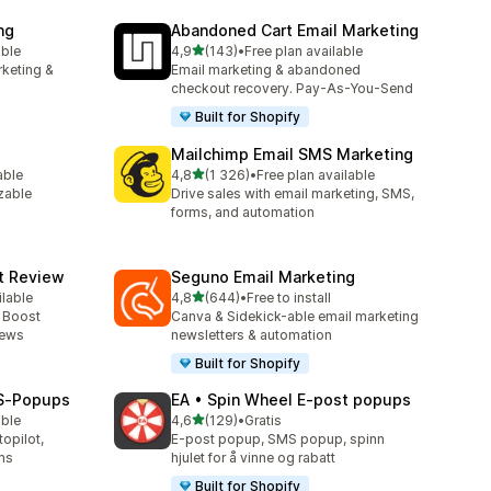
ng
Abandoned Cart Email Marketing
av 5 stjerner
able
4,9
(143)
•
Free plan available
Totalt 143 omtaler
rketing &
Email marketing & abandoned
checkout recovery. Pay-As-You-Send
Built for Shopify
Mailchimp Email SMS Marketing
av 5 stjerner
able
4,8
(1 326)
•
Free plan available
Totalt 1326 omtaler
zable
Drive sales with email marketing, SMS,
forms, and automation
ct Review
Seguno Email Marketing
av 5 stjerner
ilable
4,8
(644)
•
Free to install
Totalt 644 omtaler
- Boost
Canva & Sidekick-able email marketing
iews
newsletters & automation
Built for Shopify
MS‑Popups
EA • Spin Wheel E‑post popups
av 5 stjerner
able
4,6
(129)
•
Gratis
Totalt 129 omtaler
opilot,
E-post popup, SMS popup, spinn
ms
hjulet for å vinne og rabatt
Built for Shopify