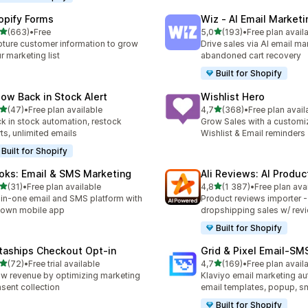
opify Forms
Wiz ‑ AI Email Marketi
av 5 stjerner
av 5 stjerner
(663)
•
Free
5,0
(193)
•
Free plan avail
alt 663 omtaler
Totalt 193 omtaler
ture customer information to grow
Drive sales via AI email ma
r marketing list
abandoned cart recovery
Built for Shopify
low Back in Stock Alert
Wishlist Hero
av 5 stjerner
av 5 stjerner
(47)
•
Free plan available
4,7
(368)
•
Free plan avail
alt 47 omtaler
Totalt 368 omtaler
k in stock automation, restock
Grow Sales with a customi
rts, unlimited emails
Wishlist & Email reminders
Built for Shopify
oks: Email & SMS Marketing
Ali Reviews: AI Produ
av 5 stjerner
av 5 stjerner
(31)
•
Free plan available
4,8
(1 387)
•
Free plan ava
alt 31 omtaler
Totalt 1387 omtaler
-in-one email and SMS platform with
Product reviews importer 
s own mobile app
dropshipping sales w/ rev
Built for Shopify
taships Checkout Opt‑in
Grid & Pixel Email‑S
av 5 stjerner
av 5 stjerner
(72)
•
Free trial available
4,7
(169)
•
Free plan avail
alt 72 omtaler
Totalt 169 omtaler
w revenue by optimizing marketing
Klaviyo email marketing aut
sent collection
email templates, popup, s
Built for Shopify