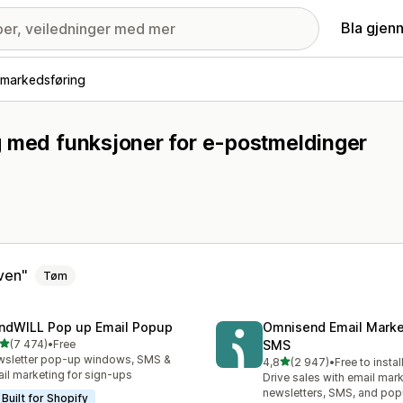
Bla gjen
markedsføring
g med funksjoner for e-postmeldinger
ven
Tøm
ndWILL Pop up Email Popup
Omnisend Email Marke
av 5 stjerner
(7 474)
•
Free
SMS
alt 7474 omtaler
sletter pop-up windows, SMS &
av 5 stjerner
4,8
(2 947)
•
Free to instal
Totalt 2947 omtaler
il marketing for sign-ups
Drive sales with email mark
newsletters, SMS, and po
Built for Shopify