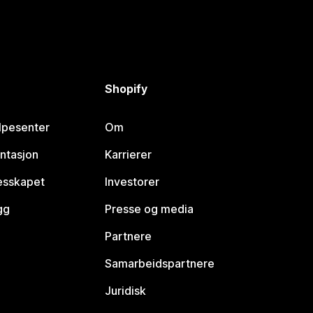
Shopify
lpesenter
Om
ntasjon
Karrierer
lesskapet
Investorer
gg
Presse og media
Partnere
Samarbeidspartnere
Juridisk