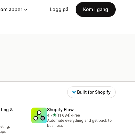
nom apper
Logg på
Kom i gang
Built for Shopify
ting &
Shopify Flow
av 5 stjerner
4,7
(11 684)
•
Free
Totalt 11684 omtaler
Automate everything and get back to
l
business
eting,
pups