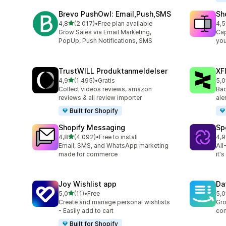
Brevo PushOwl: Email,Push,SMS
Sh
av 5 stjerner
4,8
(2 017)
•
Free plan available
4,5
Totalt 2017 omtaler
Tot
Grow Sales via Email Marketing,
Cap
PopUp, Push Notifications, SMS
you
TrustWILL Produktanmeldelser
XF
av 5 stjerner
4,9
(1 495)
•
Gratis
5,0
Totalt 1495 omtaler
Tot
Collect videos reviews, amazon
Bac
reviews & ali review importer
ale
Built for Shopify
Shopify Messaging
Sp
av 5 stjerner
4,8
(4 092)
•
Free to install
4,9
Totalt 4092 omtaler
Tot
Email, SMS, and WhatsApp marketing
All
made for commerce
it'
Joy Wishlist app
Da
av 5 stjerner
5,0
(11)
•
Free
5,0
Totalt 11 omtaler
Tot
Create and manage personal wishlists
Gro
- Easily add to cart
con
Built for Shopify