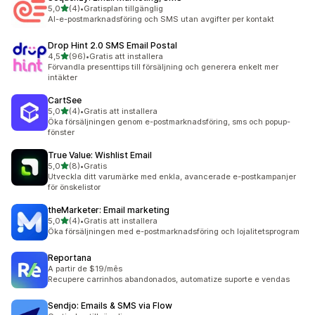
av 5 stjärnor
5,0
(4)
•
Gratisplan tillgänglig
4 recensioner totalt
AI-e-postmarknadsföring och SMS utan avgifter per kontakt
Drop Hint 2.0 SMS Email Postal
av 5 stjärnor
4,5
(96)
•
Gratis att installera
96 recensioner totalt
Förvandla presenttips till försäljning och generera enkelt mer
intäkter
CartSee
av 5 stjärnor
5,0
(4)
•
Gratis att installera
4 recensioner totalt
Öka försäljningen genom e-postmarknadsföring, sms och popup-
fönster
True Value: Wishlist Email
av 5 stjärnor
5,0
(8)
•
Gratis
8 recensioner totalt
Utveckla ditt varumärke med enkla, avancerade e-postkampanjer
för önskelistor
theMarketer: Email marketing
av 5 stjärnor
5,0
(4)
•
Gratis att installera
4 recensioner totalt
Öka försäljningen med e-postmarknadsföring och lojalitetsprogram
Reportana
A partir de $19/mês
Recupere carrinhos abandonados, automatize suporte e vendas
Sendjo: Emails & SMS via Flow