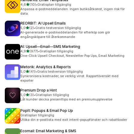
av 5 stjärnor
4,6
(10)
•
Gratisplan tillgänglig
10 recensioner totalt
Anpassa e-postmeddelanden. Ingen butiksåtkomst, ingen risk för
data.
REORBIT: AI Upsell Emails
av 5 stjärnor
5,0
(2)
•
Gratis testversion tillgänglig
2 recensioner totalt
AI-genererade e-postmeddelanden för efterköp som gör
engångsköpare till återkommande
AI: Upsell—Email—SMS Marketing
av 5 stjärnor
4,9
(977)
•
Gratisplan tillgänglig
977 recensioner totalt
One-Click Upsell Checkout, Newsletter Pop Ups, Email Marketing
Metorik: Analytics & Reports
av 5 stjärnor
5,0
(41)
•
Gratis testversion tillgänglig
41 recensioner totalt
Synkronisera kostnader, se verklig vinst. Rapportöversikt med
exporter
Premium Drop a Hint
av 5 stjärnor
5,0
(3)
•
Gratisplan tillgänglig
3 recensioner totalt
Låt kunder skicka presenttips med en premiumupplevelse
PopIt: Popups & Email Pop Up
Gratisplan tillgänglig
Utöka din e-postlista med exit intent-popupfönster och rabattkoder
Ecomail: Email Marketing & SMS