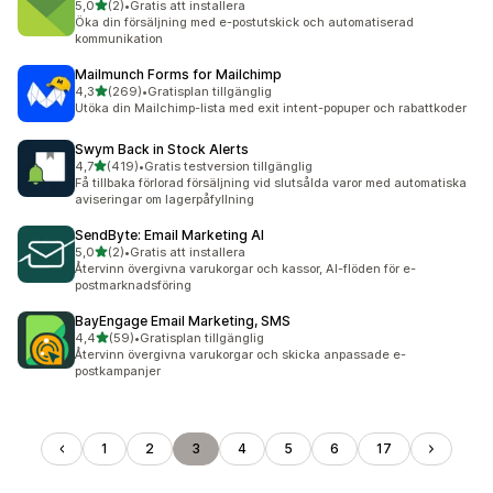
av 5 stjärnor
5,0
(2)
•
Gratis att installera
2 recensioner totalt
Öka din försäljning med e-postutskick och automatiserad
kommunikation
Mailmunch Forms for Mailchimp
av 5 stjärnor
4,3
(269)
•
Gratisplan tillgänglig
269 recensioner totalt
Utöka din Mailchimp-lista med exit intent-popuper och rabattkoder
Swym Back in Stock Alerts
av 5 stjärnor
4,7
(419)
•
Gratis testversion tillgänglig
419 recensioner totalt
Få tillbaka förlorad försäljning vid slutsålda varor med automatiska
aviseringar om lagerpåfyllning
SendByte: Email Marketing AI
av 5 stjärnor
5,0
(2)
•
Gratis att installera
2 recensioner totalt
Återvinn övergivna varukorgar och kassor, AI-flöden för e-
postmarknadsföring
BayEngage Email Marketing, SMS
av 5 stjärnor
4,4
(59)
•
Gratisplan tillgänglig
59 recensioner totalt
Återvinn övergivna varukorgar och skicka anpassade e-
postkampanjer
1
2
3
4
5
6
17