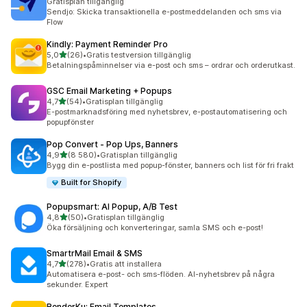
Gratisplan tillgänglig
Sendjo: Skicka transaktionella e-postmeddelanden och sms via
Flow
Kindly: Payment Reminder Pro
av 5 stjärnor
5,0
(26)
•
Gratis testversion tillgänglig
26 recensioner totalt
Betalningspåminnelser via e-post och sms – ordrar och orderutkast.
GSC Email Marketing + Popups
av 5 stjärnor
4,7
(54)
•
Gratisplan tillgänglig
54 recensioner totalt
E-postmarknadsföring med nyhetsbrev, e-postautomatisering och
popupfönster
Pop Convert ‑ Pop Ups, Banners
av 5 stjärnor
4,9
(8 580)
•
Gratisplan tillgänglig
8580 recensioner totalt
Bygg din e-postlista med popup-fönster, banners och list för fri frakt
Built for Shopify
Popupsmart: AI Popup, A/B Test
av 5 stjärnor
4,8
(50)
•
Gratisplan tillgänglig
50 recensioner totalt
Öka försäljning och konverteringar, samla SMS och e-post!
SmartrMail Email & SMS
av 5 stjärnor
4,7
(278)
•
Gratis att installera
278 recensioner totalt
Automatisera e-post- och sms-flöden. AI-nyhetsbrev på några
sekunder. Expert
RenderKu: Email Templates