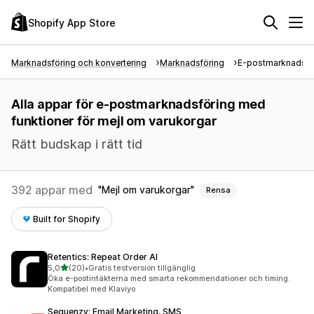
Shopify App Store
Marknadsföring och konvertering
Marknadsföring
E-postmarknadsfö
Alla appar för e-postmarknadsföring med
funktioner för mejl om varukorgar
Rätt budskap i rätt tid
392 appar med
Mejl om varukorgar
Rensa
Built for Shopify
Retentics: Repeat Order AI
av 5 stjärnor
5,0
(20)
•
Gratis testversion tillgänglig
20 recensioner totalt
Öka e-postintäkterna med smarta rekommendationer och timing.
Kompatibel med Klaviyo
Sequenzy: Email Marketing, SMS