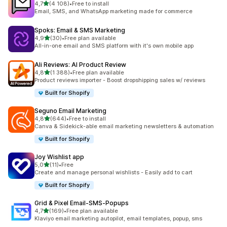
z 5 hvězd
4,7
(4 108)
•
Free to install
Celkový počet recenzí: 4108
Email, SMS, and WhatsApp marketing made for commerce
Spoks: Email & SMS Marketing
z 5 hvězd
4,9
(30)
•
Free plan available
Celkový počet recenzí: 30
All-in-one email and SMS platform with it's own mobile app
Ali Reviews: AI Product Review
z 5 hvězd
4,8
(1 388)
•
Free plan available
Celkový počet recenzí: 1388
Product reviews importer - Boost dropshipping sales w/ reviews
Built for Shopify
Seguno Email Marketing
z 5 hvězd
4,8
(644)
•
Free to install
Celkový počet recenzí: 644
Canva & Sidekick-able email marketing newsletters & automation
Built for Shopify
Joy Wishlist app
z 5 hvězd
5,0
(11)
•
Free
Celkový počet recenzí: 11
Create and manage personal wishlists - Easily add to cart
Built for Shopify
Grid & Pixel Email‑SMS‑Popups
z 5 hvězd
4,7
(169)
•
Free plan available
Celkový počet recenzí: 169
Klaviyo email marketing autopilot, email templates, popup, sms