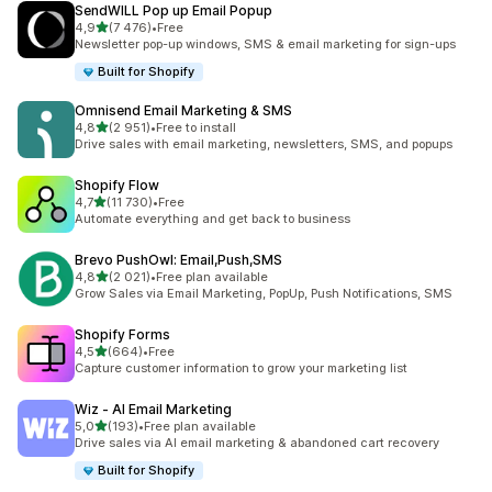
SendWILL Pop up Email Popup
z 5 hvězd
4,9
(7 476)
•
Free
Celkový počet recenzí: 7476
Newsletter pop-up windows, SMS & email marketing for sign-ups
Built for Shopify
Omnisend Email Marketing & SMS
z 5 hvězd
4,8
(2 951)
•
Free to install
Celkový počet recenzí: 2951
Drive sales with email marketing, newsletters, SMS, and popups
Shopify Flow
z 5 hvězd
4,7
(11 730)
•
Free
Celkový počet recenzí: 11730
Automate everything and get back to business
Brevo PushOwl: Email,Push,SMS
z 5 hvězd
4,8
(2 021)
•
Free plan available
Celkový počet recenzí: 2021
Grow Sales via Email Marketing, PopUp, Push Notifications, SMS
Shopify Forms
z 5 hvězd
4,5
(664)
•
Free
Celkový počet recenzí: 664
Capture customer information to grow your marketing list
Wiz ‑ AI Email Marketing
z 5 hvězd
5,0
(193)
•
Free plan available
Celkový počet recenzí: 193
Drive sales via AI email marketing & abandoned cart recovery
Built for Shopify