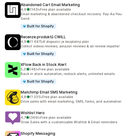
Abandoned Cart Email Marketing
z 5 hvězd
4,9
(143)
•
Free plan available
Celkový počet recenzí: 143
Email marketing & abandoned checkout recovery. Pay-As-You-
Send
Built for Shopify
Recenze produktů CWILL
z 5 hvězd
4,9
(1 497)
•
K dispozici je bezplatný plán
Celkový počet recenzí: 1497
Collect videos reviews, amazon reviews & ali review importer
Built for Shopify
XFlow Back in Stock Alert
z 5 hvězd
5,0
(48)
•
Free plan available
Celkový počet recenzí: 48
Back in stock automation, restock alerts, unlimited emails
Built for Shopify
Mailchimp Email SMS Marketing
z 5 hvězd
4,8
(1 331)
•
Free plan available
Celkový počet recenzí: 1331
Drive sales with email marketing, SMS, forms, and automation
Wishlist Hero
z 5 hvězd
4,7
(369)
•
Free plan available
Celkový počet recenzí: 369
Grow Sales with a customizable Wishlist & Email reminders
Shopify Messaging