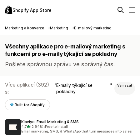
Shopify App Store
Marketing a konverze
Marketing
E-mailový marketing
Všechny aplikace pro e-mailový marketing s
funkcemi pro e-maily týkající se pokladny
Pošlete správnou zprávu ve správný čas.
Více aplikací (392)
E-maily týkající se
Vymazat
s:
pokladny
Built for Shopify
Klaviyo: Email Marketing & SMS
z 5 hvězd
4,7
(2 948)
•
Free to install
Celkový počet recenzí: 2948
Email marketing, SMS, & WhatsApp that turn messages into sales