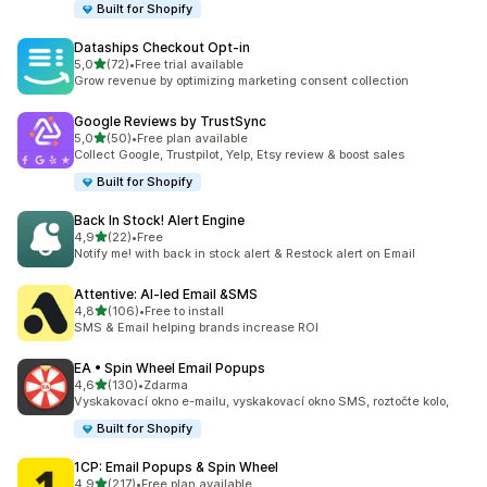
Built for Shopify
Dataships Checkout Opt‑in
z 5 hvězd
5,0
(72)
•
Free trial available
Celkový počet recenzí: 72
Grow revenue by optimizing marketing consent collection
Google Reviews by TrustSync
z 5 hvězd
5,0
(50)
•
Free plan available
Celkový počet recenzí: 50
Collect Google, Trustpilot, Yelp, Etsy review & boost sales
Built for Shopify
Back In Stock! Alert Engine
z 5 hvězd
4,9
(22)
•
Free
Celkový počet recenzí: 22
Notify me! with back in stock alert & Restock alert on Email
Attentive: AI‑led Email &SMS
z 5 hvězd
4,8
(106)
•
Free to install
Celkový počet recenzí: 106
SMS & Email helping brands increase ROI
EA • Spin Wheel Email Popups
z 5 hvězd
4,6
(130)
•
Zdarma
Celkový počet recenzí: 130
Vyskakovací okno e-mailu, vyskakovací okno SMS, roztočte kolo,
Built for Shopify
1CP: Email Popups & Spin Wheel
z 5 hvězd
4,9
(217)
•
Free plan available