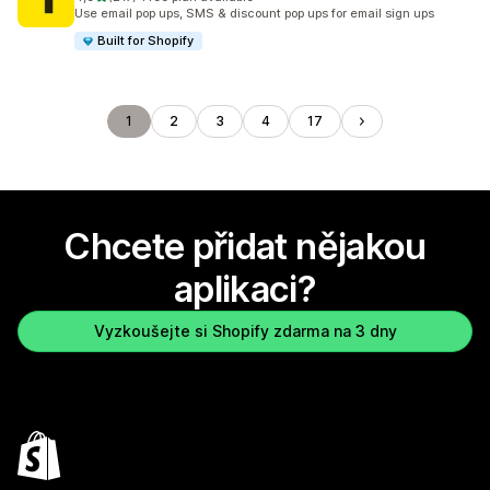
Celkový počet recenzí: 217
Use email pop ups, SMS & discount pop ups for email sign ups
Built for Shopify
1
2
3
4
17
Chcete přidat nějakou
aplikaci?
Vyzkoušejte si Shopify zdarma na 3 dny