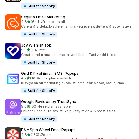
Built for Shopify
Seguno Email Marketing
z 5 hvězd
4,8
(644)
•
Free to install
Celkový počet recenzí: 644
Canva & Sidekick-able email marketing newsletters & automation
Built for Shopify
Joy Wishlist app
z 5 hvězd
5,0
(11)
•
Free
Celkový počet recenzí: 11
Create and manage personal wishlists - Easily add to cart
Built for Shopify
Grid & Pixel Email‑SMS‑Popups
z 5 hvězd
4,7
(169)
•
Free plan available
Celkový počet recenzí: 169
Klaviyo email marketing autopilot, email templates, popup, sms
Built for Shopify
Google Reviews by TrustSync
z 5 hvězd
5,0
(50)
•
Free plan available
Celkový počet recenzí: 50
Collect Google, Trustpilot, Yelp, Etsy review & boost sales
Built for Shopify
EA • Spin Wheel Email Popups
z 5 hvězd
4,6
(130)
•
Zdarma
Celkový počet recenzí: 130