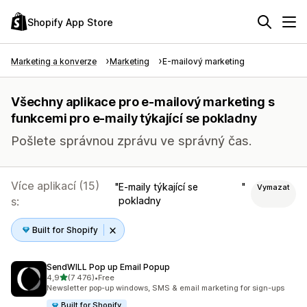
Shopify App Store
Marketing a konverze
Marketing
E-mailový marketing
Všechny aplikace pro e-mailový marketing s
funkcemi pro e-maily týkající se pokladny
Pošlete správnou zprávu ve správný čas.
Více aplikací (15)
E-maily týkající se
Vymazat
s:
pokladny
Built for Shopify
SendWILL Pop up Email Popup
z 5 hvězd
4,9
(7 476)
•
Free
Celkový počet recenzí: 7476
Newsletter pop-up windows, SMS & email marketing for sign-ups
Built for Shopify