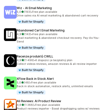
Wiz ‑ AI Email Marketing
z 5 hvězd
5,0
(193)
•
Free plan available
Celkový počet recenzí: 193
Drive sales via AI email marketing & abandoned cart recovery
Built for Shopify
Abandoned Cart Email Marketing
z 5 hvězd
4,9
(143)
•
Free plan available
Celkový počet recenzí: 143
Email marketing & abandoned checkout recovery. Pay-As-You-
Send
Built for Shopify
Recenze produktů CWILL
z 5 hvězd
4,9
(1 496)
•
K dispozici je bezplatný plán
Celkový počet recenzí: 1496
Collect videos reviews, amazon reviews & ali review importer
Built for Shopify
XFlow Back in Stock Alert
z 5 hvězd
5,0
(48)
•
Free plan available
Celkový počet recenzí: 48
Back in stock automation, restock alerts, unlimited emails
Built for Shopify
Ali Reviews: AI Product Review
z 5 hvězd
4,8
(1 388)
•
Free plan available
Celkový počet recenzí: 1388
Product reviews importer - Boost dropshipping sales w/ reviews