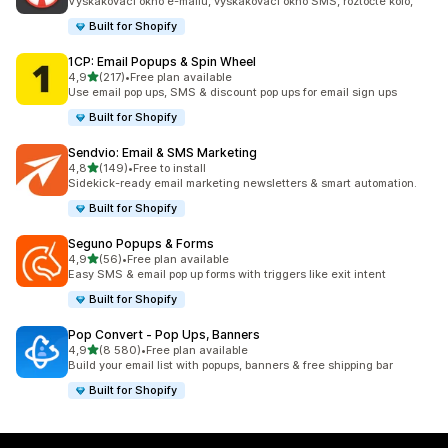
Vyskakovací okno e-mailu, vyskakovací okno SMS, roztočte kolo,
Built for Shopify
1CP: Email Popups & Spin Wheel
z 5 hvězd
4,9
(217)
•
Free plan available
Celkový počet recenzí: 217
Use email pop ups, SMS & discount pop ups for email sign ups
Built for Shopify
Sendvio: Email & SMS Marketing
z 5 hvězd
4,8
(149)
•
Free to install
Celkový počet recenzí: 149
Sidekick-ready email marketing newsletters & smart automation.
Built for Shopify
Seguno Popups & Forms
z 5 hvězd
4,9
(56)
•
Free plan available
Celkový počet recenzí: 56
Easy SMS & email pop up forms with triggers like exit intent
Built for Shopify
Pop Convert ‑ Pop Ups, Banners
z 5 hvězd
4,9
(8 580)
•
Free plan available
Celkový počet recenzí: 8580
Build your email list with popups, banners & free shipping bar
Built for Shopify