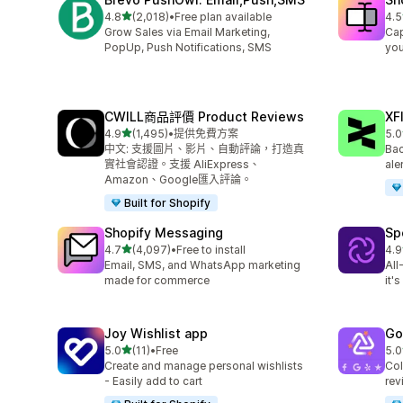
滿分 5 顆星
4.8
(2,018)
•
Free plan available
4.5
共有 2018 則評價
共有
Grow Sales via Email Marketing,
Cap
PopUp, Push Notifications, SMS
you
CWILL商品評價 Product Reviews
XF
滿分 5 顆星
4.9
(1,495)
•
提供免費方案
5.0
共有 1495 則評價
共有
中文: 支援圖片、影片、自動評論，打造真
Bac
實社會認證。支援 AliExpress、
ale
Amazon、Google匯入評論。
Built for Shopify
Shopify Messaging
Sp
滿分 5 顆星
4.7
(4,097)
•
Free to install
4.9
共有 4097 則評價
共有
Email, SMS, and WhatsApp marketing
All
made for commerce
it'
Joy Wishlist app
Go
滿分 5 顆星
5.0
(11)
•
Free
5.0
共有 11 則評價
共有
Create and manage personal wishlists
Col
- Easily add to cart
rev