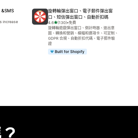
il &SMS
旋轉輪彈出窗口、電子郵件彈出窗
口、短信彈出窗口、自動折扣碼
s increase
滿分 5 顆星
4.6
(130)
•
免費
共有 130 則評價
旋轉輪遊戲彈出窗口、倒計時器、退出意
圖、轉換和營銷、橫幅和選項卡、可定制、
GDPR 合規、自動折扣代碼、電子郵件驗
證
Built for Shopify
嗎？