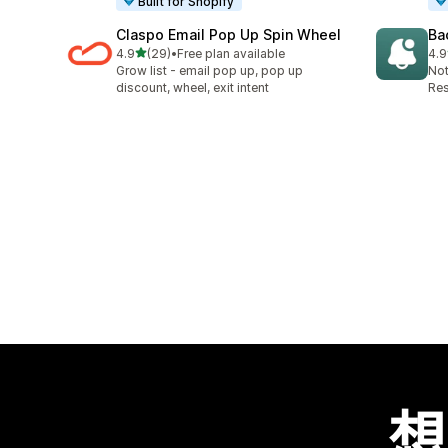
Built for Shopify
Claspo Email Pop Up Spin Wheel
Ba
滿分 5 顆星
4.9
(29)
•
Free plan available
4.9
共有 29 則評價
共有
Grow list - email pop up, pop up
Not
discount, wheel, exit intent
Res
想