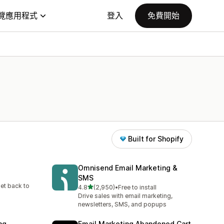
覽應用程式
登入
免費開始
Built for Shopify
Omnisend Email Marketing &
SMS
et back to
滿分 5 顆星
4.8
(2,950)
•
Free to install
共有 2950 則評價
Drive sales with email marketing,
newsletters, SMS, and popups
ng
Email Marketing Abandoned Cart