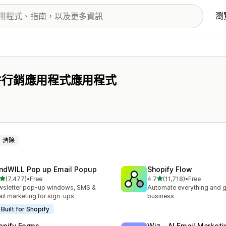
瀏
件行銷應用程式應用程式
清除
ndWILL Pop up Email Popup
Shopify Flow
滿分 5 顆星
滿分 5 顆星
(7,477)
•
Free
4.7
(11,718)
•
Free
 7477 則評價
共有 11718 則評價
sletter pop-up windows, SMS &
Automate everything and g
il marketing for sign-ups
business
Built for Shopify
opify Forms
Wiz ‑ AI Email Marketi