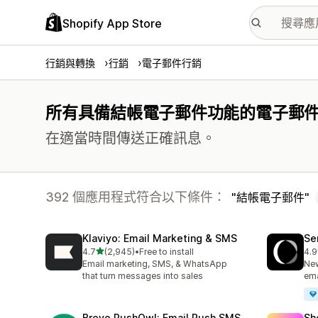
Shopify App Store
行銷與轉換
行銷
電子郵件行銷
所有具備結帳電子郵件功能的電子郵
在適當時間傳送正確訊息。
392 個應用程式符合以下條件：
結帳電子郵件
Klaviyo: Email Marketing & SMS
Se
滿分 5 顆星
4.7
(2,945)
•
Free to install
4.9
共有 2945 則評價
共有
Email marketing, SMS, & WhatsApp
New
that turn messages into sales
ema
Brevo PushOwl: Email,Push,SMS
Sh