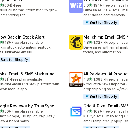
滿分 5 顆星
滿分 5 顆星
(664)
•
Free
5.0
(194)
•
Free plan avail
 664 則評價
共有 194 則評價
ture customer information to grow
Drive sales via AI email ma
r marketing list
abandoned cart recovery
Built for Shopify
low Back in Stock Alert
Mailchimp Email SMS 
滿分 5 顆星
滿分 5 顆星
(48)
•
Free plan available
4.8
(1,327)
•
Free plan ava
 48 則評價
共有 1327 則評價
k in stock automation, restock
Drive sales with email mar
rts, unlimited emails
forms, and automation
Built for Shopify
oks: Email & SMS Marketing
Ali Reviews: AI Produ
滿分 5 顆星
滿分 5 顆星
(31)
•
Free plan available
4.8
(1,388)
•
Free plan ava
 31 則評價
共有 1388 則評價
-in-one email and SMS platform with
Product reviews importer 
s own mobile app
dropshipping sales w/ rev
Built for Shopify
ogle Reviews by TrustSync
Grid & Pixel Email‑S
滿分 5 顆星
滿分 5 顆星
(50)
•
Free plan available
4.7
(169)
•
Free plan avail
 50 則評價
共有 169 則評價
lect Google, Trustpilot, Yelp, Etsy
Klaviyo email marketing aut
iew & boost sales
email templates, popup, s