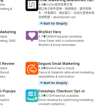
滿分 5 顆星
able
4.9
(143)
•
提供免費方案
共有 143 則評價
rketing &
通过电子邮件营销、网络推送、废弃购物
车、时事通讯、弹出窗口、自动化营销来增
加销售额、abandoned cart
Built for Shopify
Marketing
Wishlist Hero
滿分 5 顆星
ilable
4.7
(368)
•
Free plan available
共有 368 則評價
keting, SMS,
Grow Sales with a customizable
Wishlist & Email reminders
ct Review
Seguno Email Marketing
滿分 5 顆星
ilable
4.8
(644)
•
Free to install
共有 644 則評價
- Boost
Canva & Sidekick-able email marketing
iews
newsletters & automation
Built for Shopify
MS‑Popups
Dataships Checkout Opt‑in
滿分 5 顆星
able
5.0
(72)
•
Free trial available
共有 72 則評價
opilot,
Grow revenue by optimizing marketing
ms
consent collection