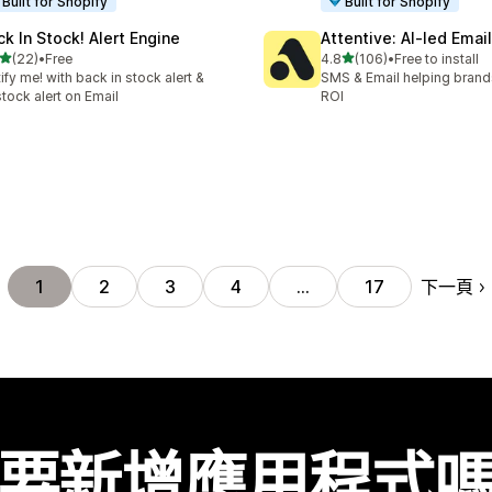
Built for Shopify
Built for Shopify
ck In Stock! Alert Engine
Attentive: AI‑led Ema
滿分 5 顆星
滿分 5 顆星
(22)
•
Free
4.8
(106)
•
Free to install
 22 則評價
共有 106 則評價
ify me! with back in stock alert &
SMS & Email helping brand
tock alert on Email
ROI
下一頁
1
2
3
4
…
17
要新增應用程式